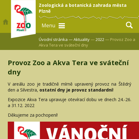
Zoologická a botanická zahrada města
Plzně
Menu
Úvodní stránka —
Aktuality
—
2022
— Provoz Zoo a
Akva Tera ve sváteční dny
Provoz Zoo a Akva Tera ve sváteční
dny
V areálu zoo je tradičně mírně upravený provoz na Štědrý
den a Silvestra,
ostatní dny je provoz standardní
!
Expozice Akva Tera upravuje otevírací dobu ve dnech 24.-26.
a 31.12. 2022
Děkujeme za pochopení!