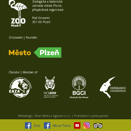
Zoologická a botanická
zahrada města Plzně,
příspěvková organizace
Pod Vinicemi
301 00 Plzeň
Zřizovatel | Founder
Členství | Member of
Webdesign:
Pavel Botka
a
Agionet s.r.o.
|
Prohlášení o přístupnosti
Zoo
Akva-Tera