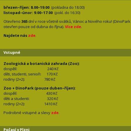
březen–říjen: 8.00–19.00
(pokladna do 18:00)
listopad–únor: 9.00–17.00
(pokl. do 16:30)
Otevřeno
365
dní v roce včetně svátků, Vánoc a Nového roku! (DinoPark
otevřen pouze od dubna do října).
Více zde
.
Najdete nás
zde
.
Vstupné
Zoologická a botanická zahrada (Zoo):
dospělí:
240 Kč
děti, studenti, senioři: 170
Kč
rodiny (2+2): 780
Kč
Zoo + DinoPark (pouze duben–říjen):
dospělí: 430
Kč
děti a studenti: 32
0 Kč
rodiny (2+2): 1410
Kč
Podrobné vstupné a slevy
zde
.
Počasí v Plzni