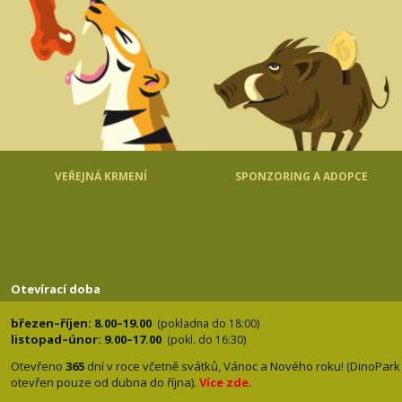
VEŘEJNÁ KRMENÍ
SPONZORING A ADOPCE
Otevírací doba
březen–říjen: 8.00–19.00
(pokladna do 18:00)
listopad–únor: 9.00–17.00
(pokl. do 16:30)
Otevřeno
365
dní v roce včetně svátků, Vánoc a Nového roku! (DinoPark
otevřen pouze od dubna do října).
Více zde
.