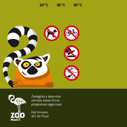
29 °C
28 °C
30 °C
Zoologická a botanická
zahrada města Plzně,
příspěvková organizace
Pod Vinicemi
301 00 Plzeň