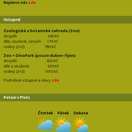
Najdete nás
zde
.
Vstupné
Zoologická a botanická zahrada (Zoo):
dospělí:
240 Kč
děti, studenti, senioři: 170
Kč
rodiny (2+2): 780
Kč
Zoo + DinoPark (pouze duben–říjen):
dospělí: 430
Kč
děti a studenti: 32
0 Kč
rodiny (2+2): 1410
Kč
Podrobné vstupné a slevy
zde
.
Počasí v Plzni
Čtvrtek
Pátek
Sobota