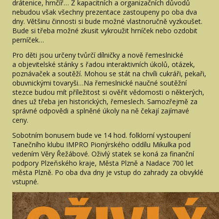
drátenice, hrnčíř… Z kapacitních a organizačních důvodů
nebudou však všechny prezentace zastoupeny po oba dva
dny. Většinu činnosti si bude možné vlastnoručně vyzkoušet.
Bude si třeba možné zkusit vykroužit hrníček nebo ozdobit
perníček…
Pro děti jsou určeny tvůrčí dílničky a nově řemeslnické
a objevitelské stánky s řadou interaktivních úkolů, otázek,
poznávaček a soutěží. Mohou se stát na chvíli cukráři, pekaři,
obuvnickými tovaryši…Na řemeslnické naučné soutěžní
stezce budou mít příležitost si ověřit vědomosti o některých,
dnes už třeba jen historických, řemeslech. Samozřejmě za
správné odpovědi a splněné úkoly na ně čekají zajímavé
ceny.
Sobotním bonusem bude ve 14 hod. folklorní vystoupení
Tanečního klubu IMPRO Pionýrského oddílu Mikulka pod
vedením Věry Řežábové. Oživlý statek se koná za finanční
podpory Plzeňského kraje, Města Plzně a Nadace 700 let
města Plzně. Po oba dva dny je vstup do zahrady za obvyklé
vstupné.