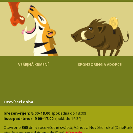
VEŘEJNÁ KRMENÍ
SPONZORING A ADOPCE
Otevírací doba
březen–říjen: 8.00–19.00
(pokladna do 18:00)
listopad–únor: 9.00–17.00
(pokl. do 16:30)
Otevřeno
365
dní v roce včetně svátků, Vánoc a Nového roku! (DinoPark
otevřen pouze od dubna do října).
Více zde
.