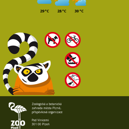
29 °C
28 °C
30 °C
Zoologická a botanická
zahrada města Plzně,
příspěvková organizace
Pod Vinicemi
301 00 Plzeň