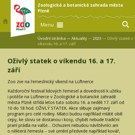
Zoologická a botanická zahrada města
Plzně
Menu
Úvodní stránka —
Aktuality
—
2023
— Oživlý statek o
víkendu 16. a 17. září
Oživlý statek o víkendu 16. a 17.
září
Zoo zve na řemeslnický víkend na Lüftnerce
Každoroční festival lidových řemesel a dovedností k užitku
i potěše na Lüftnerce v Zoologické a botanické zahradě
města Plzně střídá letos tuto sobotu 16. a neděli 17. září od
10 do 18 hod. OŽIVLÝ STATEK. Akce slibuje zajímavý
program pro celé rodiny. Mlatci budou například mlátit obilí
cepy, ke slovu se dostanou i kosy, chybět nebude tradiční
praní prádla na valše… Ochuzeni nebudou návštěvníci ani
o některá řemesla – své umění předvede například kovář,