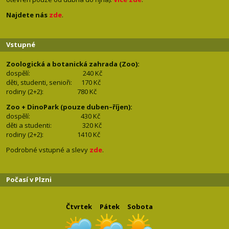
Najdete nás
zde
.
Vstupné
Zoologická a botanická zahrada (Zoo):
dospělí:
240 Kč
děti, studenti, senioři: 170
Kč
rodiny (2+2): 780
Kč
Zoo + DinoPark (pouze duben–říjen):
dospělí: 430
Kč
děti a studenti: 32
0 Kč
rodiny (2+2): 1410
Kč
Podrobné vstupné a slevy
zde
.
Počasí v Plzni
Čtvrtek
Pátek
Sobota