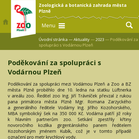
Zoologická a botanická zahrada města
Plzně
Menu
Úvodní stránka —
Aktuality
—
2023
— Poděkování za
spolupráci s Vodárnou Plzeň
Poděkování za spolupráci s
Vodárnou Plzeň
Poděkování za spolupráci mezi Vodárnou Plzeň a Zoo a BZ
města Plzně proběhlo dne 10. ledna na statku Lüftnerka
v areálu zoo. Ředitel zoo Ing. Jiří Trávníček převzal z rukou
pana primátora města Plzně Mgr. Romana Zarzyckého
a generálního ředitele Vodárny Ing. Jiřího Kozohorského,
MBA symbolický šek na 350 000 Kč. Vodárna patří již roky
k hlavním partnerům zoo. Setkání zpestřily křtiny
novoročního kozlíka girgentánského panem ředitelem
Kozohorským jménem Kubík, což je v tomto případě
označení pro metr krychlový vody.