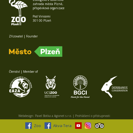
zahrada města Plzně,
příspěvková organizace
Pod Vinicemi
301 00 Plzeň
Zřizovatel | Founder
Členství | Member of
Webdesign:
Pavel Botka
a
Agionet s.r.o.
|
Prohlášení o přístupnosti
Zoo
Akva-Tera