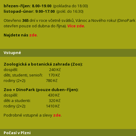
březen–říjen: 8.00–19.00
(pokladna do 18:00)
listopad–únor: 9.00–17.00
(pokl. do 16:30)
Otevřeno
365
dní v roce včetně svátků, Vánoc a Nového roku! (DinoPark
otevřen pouze od dubna do října).
Více zde
.
Najdete nás
zde
.
Vstupné
Zoologická a botanická zahrada (Zoo):
dospělí:
240 Kč
děti, studenti, senioři: 170
Kč
rodiny (2+2): 780
Kč
Zoo + DinoPark (pouze duben–říjen):
dospělí: 430
Kč
děti a studenti: 32
0 Kč
rodiny (2+2): 1410
Kč
Podrobné vstupné a slevy
zde
.
Počasí v Plzni