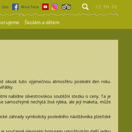
CZ
EN
DE
Zoo
Akva Tera
porujeme
Školám a dětem
t okusit tuto výjimečnou atmosféru poslední den roku.
ířátky.
tmi nabídne silvestrovskou soutěžní stezku o ceny. Ta je
 se samozřejmě nechytá živá rybka, ale její maketa, může
anické zahrady symbolicky posledního návštěvníka plzeňské
em je současně slevovým bonusem umožňujícím další jednu