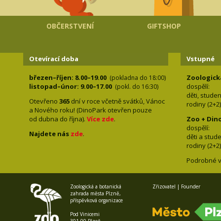
OBČERSTVENÍ
GIFTSHOP
Otevírací doba
Vstupné
březen–říjen: 8.00–19.00
Zoologick
(pokladna do 18:00)
listopad–únor: 9.00–17.00
dospělí:
(pokl. do 16:30)
děti, stude
Otevřeno
365
dní v roce včetně svátků, Vánoc
rodiny 
a Nového roku! (DinoPark otevřen pouze
od dubna do října).
Více zde
.
Zoo + Din
dospě
Najdete nás
zde
.
děti a s
rodiny 
Podrobné v
Zoologická a botanická
Zřizovatel | Founder
zahrada města Plzně,
příspěvková organizace
Pod Vinicemi