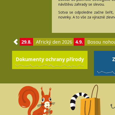
návštěvu zahrady se slevou.
Sotva se odpoledne začne šeřit, 
novinky. A to vše za výrazně zlevn
29.8.
Africký den 2026
4.9.
Bosou noho
Dokumenty ochrany přírody
Z