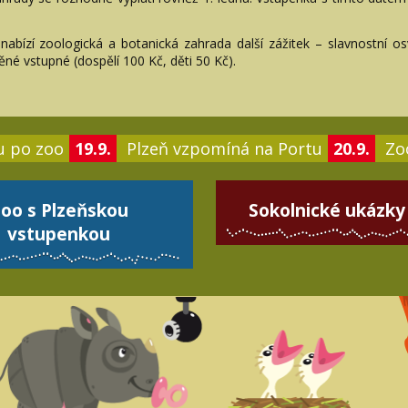
nabízí zoologická a botanická zahrada další zážitek – slavnostní o
ěné vstupné (dospělí 100 Kč, děti 50 Kč).
u po zoo
19.9.
Plzeň vzpomíná na Portu
20.9.
Zoo
oo s Plzeňskou
Sokolnické ukázky
vstupenkou