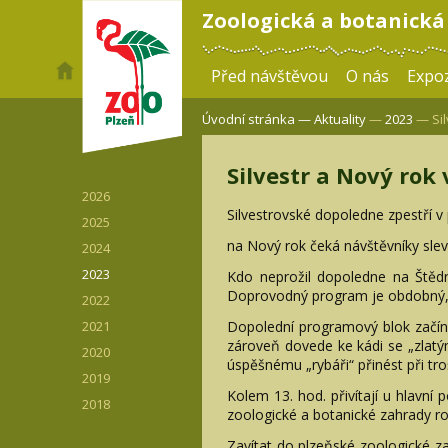
Zoologická a botanická
Před návštěvou
O nás
Expoz
Úvodní stránka —
Aktuality
—
2023
— Sil
Silvestr a Nový rok 
2026
Silvestrovské dopoledne zpestří v
2025
na Nový rok čeká návštěvníky sle
2024
2023
Kdo neprožil dopoledne na Štěd
Doprovodný program je obdobný, s
2022
Dopolední programový blok začíná
2021
zároveň dovede ke kádi se „zlatý
2020
úspěšnému „rybáři“ přinést při troš
2019
Kolem 13. hod. přivítají u hlavní
2018
zoologické a botanické zahrady r
Zavítat do plzeňské zoologické z