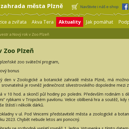
 zahrada města Plzně
Navštivte i náš e-shop
ice a zvířata
Akva Tera
Aktuality
Jak pomáhat
Pod
vestr a Nový rok v Zoo Plzeň
v Zoo Plzeň
 plzeňské zoo sváteční program,
vový bonus
rý den v Zoologické a botanické zahradě města Plzně, má možnos
rovnatelná je rovněž jedinečnost silvestrovského dopoledne mezi zv
 v 10 hod. a skončí půl hodiny po poledni. Především rodinám s dě
mi“ rybkami v Tropickém pavilonu. Velice oblíbená hra a soutěž, kdy
e štěstí i několik dárků.
 pokladny v ul. Pod Vinicemi představitelé města a zoologické a bot
oku 2023. Chybět nebude letos ani ponocný.
ahrady se rozhodně vyplatí rovněž 1. ledna. Vstupenka s tímto dat