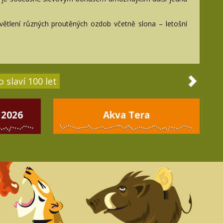
světlení různých proutěných ozdob včetně slona – letošní
 slaví 100 let
 2026
Akva Tera