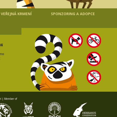
VEŘEJNÁ KRMENÍ
SPONZORING A ADOPCE
lí
C
ví | Member of