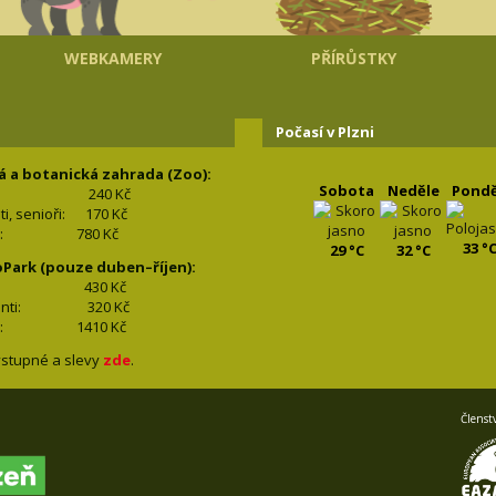
WEBKAMERY
PŘÍRŮSTKY
Počasí v Plzni
á a botanická zahrada (Zoo):
Sobota
Neděle
Pondě
240 Kč
nti, senioři: 170
Kč
(2+2): 780
Kč
33 °
29 °C
32 °C
oPark (pouze duben–říjen):
lí: 430
Kč
tudenti: 32
0 Kč
(2+2): 1410
Kč
stupné a slevy
zde
.
Členst