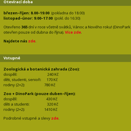
Otevírací doba
březen–říjen: 8.00–19.00
(pokladna do 18:00)
listopad–únor: 9.00–17.00
(pokl. do 16:30)
Otevřeno
365
dní v roce včetně svátků, Vánoc a Nového roku! (DinoPark
otevřen pouze od dubna do října).
Více zde
.
Najdete nás
zde
.
Vstupné
Zoologická a botanická zahrada (Zoo):
dospělí:
240 Kč
děti, studenti, senioři: 170
Kč
rodiny (2+2): 780
Kč
Zoo + DinoPark (pouze duben–říjen):
dospělí: 430
Kč
děti a studenti: 32
0 Kč
rodiny (2+2): 1410
Kč
Podrobné vstupné a slevy
zde
.