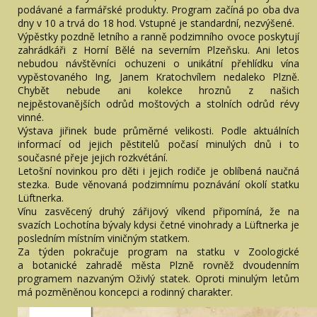
podávané a farmářské produkty. Program začíná po oba dva
dny v 10 a trvá do 18 hod. Vstupné je standardní, nezvýšené.
Výpěstky pozdně letního a ranně podzimního ovoce poskytují
zahrádkáři z Horní Bělé na severním Plzeňsku. Ani letos
nebudou návštěvníci ochuzeni o unikátní přehlídku vína
vypěstovaného Ing, Janem Kratochvílem nedaleko Plzně.
Chybět nebude ani kolekce hroznů z našich
nejpěstovanějších odrůd moštových a stolních odrůd révy
vinné.
Výstava jiřinek bude průměrné velikosti. Podle aktuálních
informací od jejich pěstitelů počasí minulých dnů i to
současné přeje jejich rozkvétání.
Letošní novinkou pro děti i jejich rodiče je oblíbená naučná
stezka. Bude věnovaná podzimnímu poznávání okolí statku
Lüftnerka.
Vínu zasvěcený druhý zářijový víkend připomíná, že na
svazích Lochotína bývaly kdysi četné vinohrady a Lüftnerka je
posledním místním viničným statkem.
Za týden pokračuje program na statku v Zoologické
a botanické zahradě města Plzně rovněž dvoudenním
programem nazvaným Oživlý statek. Oproti minulým letům
má pozměněnou koncepci a rodinný charakter.