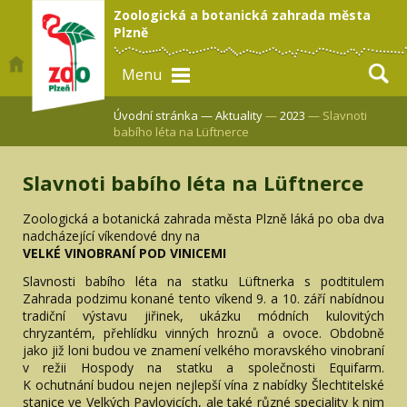
Zoologická a botanická zahrada města
Plzně
Menu
Úvodní stránka —
Aktuality
—
2023
— Slavnoti
babího léta na Lüftnerce
Slavnoti babího léta na Lüftnerce
Zoologická a botanická zahrada města Plzně láká po oba dva
nadcházející víkendové dny na
VELKÉ VINOBRANÍ POD VINICEMI
Slavnosti babího léta na statku Lüftnerka s podtitulem
Zahrada podzimu konané tento víkend 9. a 10. září nabídnou
tradiční výstavu jiřinek, ukázku módních kulovitých
chryzantém, přehlídku vinných hroznů a ovoce. Obdobně
jako již loni budou ve znamení velkého moravského vinobraní
v režii Hospody na statku a společnosti Equifarm.
K ochutnání budou nejen nejlepší vína z nabídky Šlechtitelské
stanice ve Velkých Pavlovicích, ale také různé speciality k nim