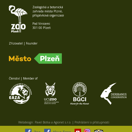
Zoologická a botanická
zahrada města Plzně,
příspěvková organizace
Pod Vinicemi
301 00 Plzeň
Zřizovatel | Founder
Členství | Member of
Webdesign:
Pavel Botka
a
Agionet s.r.o.
|
Prohlášení o přístupnosti
Zoo
Akva-Tera