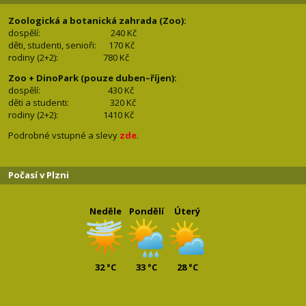
Zoologická a botanická zahrada (Zoo):
dospělí:
240 Kč
děti, studenti, senioři: 170
Kč
rodiny (2+2): 780
Kč
Zoo + DinoPark (pouze duben–říjen):
dospělí: 430
Kč
děti a studenti: 32
0 Kč
rodiny (2+2): 1410
Kč
Podrobné vstupné a slevy
zde
.
Počasí v Plzni
Neděle
Pondělí
Úterý
32 °C
33 °C
28 °C