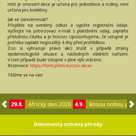
míst je omezen! Akce je určena pro jednotlivce a rodiny, není
určena pro kolektivy.
Jak se zarezervovat?
Přejděte na uvedený odkaz a vypište registrační údaje.
Vyčkejte na potvrzovací e-mail s platebními údaji, zaplaťte
příslušnou částku a je hotovo. Upozorňujeme, že vstupné je
potřeba zaplatit nejpozději 4 dny před prohlídkou.
Zoo si vyhrazuje právo akci zrušit v případě změny
epidemiologické situace a následných vládních nařízení.
V tom případě bude vstupné v plné výši vráceno.
Rezervace:
https://form.plzen.eu/zoo-akce/
Těšíme se na vás!
29.8.
Africký den 2026
4.9.
Bosou nohou po 
Dokumenty ochrany přírody