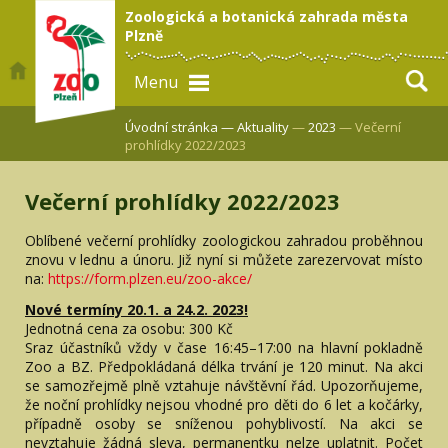
Zoologická a botanická zahrada města
Plzně
Menu
Úvodní stránka —
Aktuality
—
2023
— Večerní
prohlídky 2022/2023
Večerní prohlídky 2022/2023
Oblíbené večerní prohlídky zoologickou zahradou proběhnou
znovu v lednu a únoru. Již nyní si můžete zarezervovat místo
na:
https://form.plzen.eu/zoo-akce/
Nové termíny 20.1. a 24.2. 2023!
Jednotná cena za osobu: 300 Kč
Sraz účastníků vždy v čase 16:45–17:00 na hlavní pokladně
Zoo a BZ. Předpokládaná délka trvání je 120 minut. Na akci
se samozřejmě plně vztahuje návštěvní řád. Upozorňujeme,
že noční prohlídky nejsou vhodné pro děti do 6 let a kočárky,
případně osoby se sníženou pohyblivostí. Na akci se
nevztahuje žádná sleva, permanentku nelze uplatnit. Počet