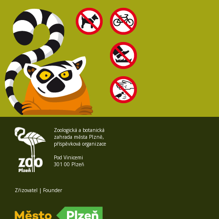
Zoologická a botanická
zahrada města Plzně,
příspěvková organizace
Pod Vinicemi
301 00 Plzeň
Zřizovatel | Founder