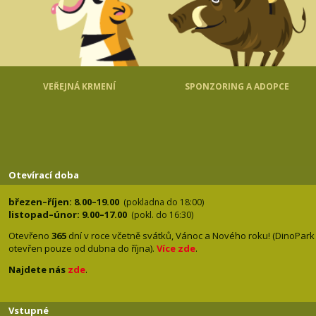
VEŘEJNÁ KRMENÍ
SPONZORING A ADOPCE
Otevírací doba
březen–říjen: 8.00–19.00
(pokladna do 18:00)
listopad–únor: 9.00–17.00
(pokl. do 16:30)
Otevřeno
365
dní v roce včetně svátků, Vánoc a Nového roku! (DinoPark
otevřen pouze od dubna do října).
Více zde
.
Najdete nás
zde
.
Vstupné