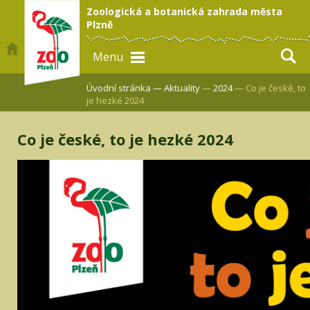
Zoologická a botanická zahrada města
Plzně
Menu
Úvodní stránka —
Aktuality
—
2024
— Co je české, to
je hezké 2024
Co je české, to je hezké 2024