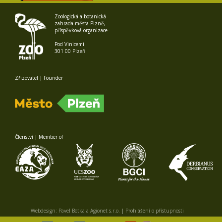
Zoologická a botanická
zahrada města Plzně,
příspěvková organizace
Pod Vinicemi
301 00 Plzeň
Zřizovatel | Founder
Členství | Member of
Webdesign:
Pavel Botka
a
Agionet s.r.o.
|
Prohlášení o přístupnosti