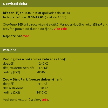
Otevírací doba
březen–říjen: 8.00–19.00
(pokladna do 18:00)
listopad–únor: 9.00–17.00
(pokl. do 16:30)
Otevřeno
365
dní v roce včetně svátků, Vánoc a Nového roku! (DinoPark
otevřen pouze od dubna do října).
Více zde
.
Najdete nás
zde
.
Vstupné
Zoologická a botanická zahrada (Zoo):
dospělí:
240 Kč
děti, studenti, senioři: 170
Kč
rodiny (2+2): 780
Kč
Zoo + DinoPark (pouze duben–říjen):
dospělí: 430
Kč
děti a studenti: 32
0 Kč
rodiny (2+2): 1410
Kč
Podrobné vstupné a slevy
zde
.