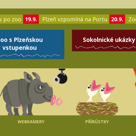
u po zoo
19.9.
Plzeň vzpomíná na Portu
20.9.
Zoo
oo s Plzeňskou
Sokolnické ukázky
vstupenkou
WEBKAMERY
PŘÍRŮSTKY