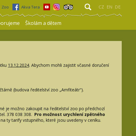
CZ
EN
DE
Zoo
Akva Tera
porujeme
Školám a dětem
átku
13.12.2024
. Abychom mohli zajistit včasné doručení
účtárně (budova ředitelství zoo „Amfiteátr“).
né je možno zakoupit na ředitelství zoo po předchozí
 tel. 378 038 308.
Pro možnost urychlení zpětného
a ty tarify vstupného, které jsou uvedeny v ceníku.