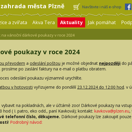
 zahrada města Plzně
Navštivte i náš e-shop
ice a zvířata
Akva Tera
Aktuality
Jak pomáhat
Pod
 na vánoční dárkové poukazy v roce 2024
kové poukazy v roce 2024
tbu převodem
a
odeslání poštou
je možné objednat
nejpozději
do p
prosíme po zaslání faktury na e-mail o platbu obratem.
roces odeslání poukazu významně urychlíte.
atbou v hotovosti
vyřizujeme do pondělí
23.12.2024 do 12:00 hod
. v 
 vybavit na pokladnách, ale v účtárně zoo! Dárkové poukazy na vstup
 hod ( I. patro, eko odd., paní Kavková); kontakt:
kavkova@plzen.eu
,
vé telefonní číslo, děkujeme.
Dárkové poukazy lze zakoupit pouze n
osti
!
Podrobný návod: