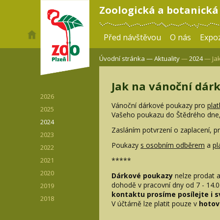
Zoologická a botanická
Před návštěvou
O nás
Expoz
Úvodní stránka —
Aktuality
—
2024
— Jak
Jak na vánoční dár
2026
Vánoční dárkové poukazy pro
pla
2025
Vašeho poukazu do Štědrého dne, 
2024
Zasláním potvrzení o zaplacení, p
2023
Poukazy
s osobním odběrem
a
pl
2022
*****
2021
2020
Dárkové poukazy
nelze prodat a
dohodě v pracovní dny od 7 - 14.00
2019
kontaktu prosíme posílejte i s
2018
V účtárně lze platit pouze v
hotov