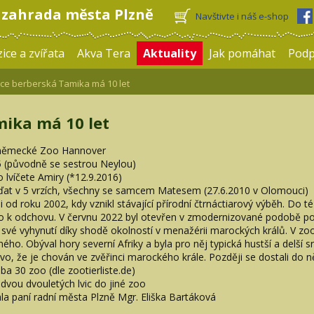
 zahrada města Plzně
Navštivte i náš e-shop
ice a zvířata
Akva Tera
Aktuality
Jak pomáhat
Pod
ce berberská Tamika má 10 let
mika má 10 let
v německé Zoo Hannover
15 (původně se sestrou Neylou)
lvíčete Amiry (*12.9.2016)
áďat v 5 vrzích, všechny se samcem Matesem (27.6.2010 v Olomouci)
ni od roku 2002, kdy vznikl stávající přírodní čtrnáctiarový výběh. Do 
lo k odchovu. V červnu 2022 byl otevřen v zmodernizované podobě po r
l své vyhynutí díky shodě okolností v menažérii marockých králů. V z
ého. Obýval hory severní Afriky a byla pro něj typická hustší a delší sr
evo, že je chován ve zvěřinci marockého krále. Později se dostali do 
a 30 zoo (dle zootierliste.de)
dvou dvouletých lvic do jiné zoo
a paní radní města Plzně Mgr. Eliška Bartáková