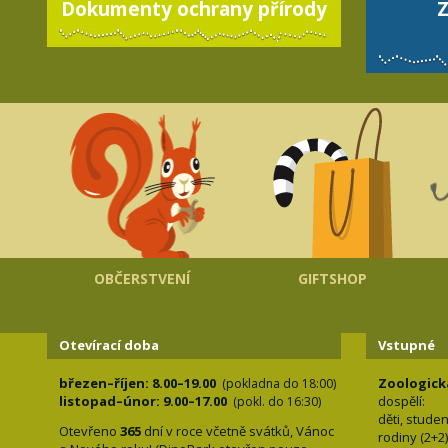
Dokumenty ochrany přírody
Z
OBČERSTVENÍ
GIFTSHOP
Otevírací doba
Vstupné
březen–říjen: 8.00–19.00
Zoologick
(pokladna do 18:00)
listopad–únor: 9.00–17.00
dospělí:
(pokl. do 16:30)
děti, stude
Otevřeno
365
dní v roce včetně svátků, Vánoc
rodiny 