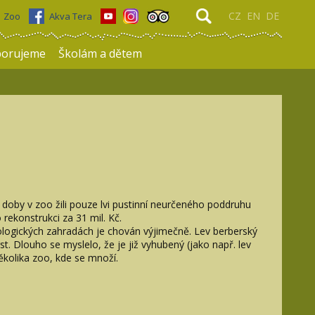
CZ
EN
DE
Zoo
Akva Tera
porujeme
Školám a dětem
té doby v zoo žili pouze lvi pustinní neurčeného poddruhu
ekonstrukci za 31 mil. Kč.
oologických zahradách je chován výjimečně. Lev berberský
st. Dlouho se myslelo, že je již vyhubený (jako např. lev
několika zoo, kde se množí.