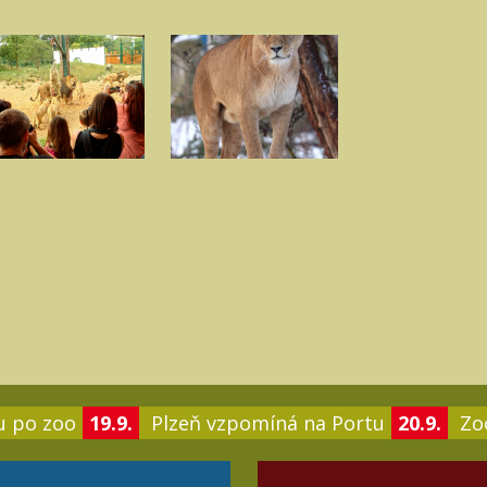
u po zoo
19.9.
Plzeň vzpomíná na Portu
20.9.
Zoo