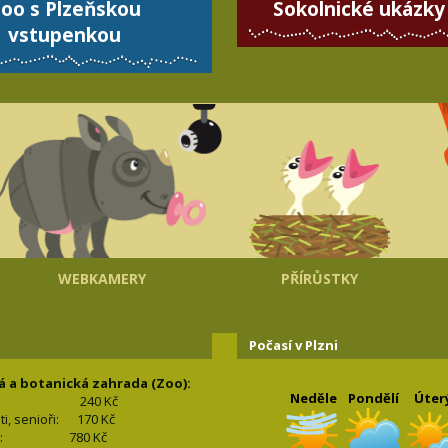
oo s Plzeňskou
Sokolnické ukázky
vstupenkou
WEBKAMERY
PŘÍRŮSTKY
Počasí v Plzni
á a botanická zahrada (Zoo):
Neděle
Pondělí
Úter
240 Kč
nti, senioři: 170
Kč
(2+2): 780
Kč