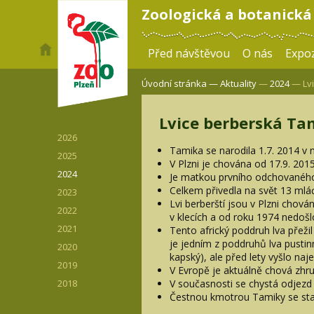
Zoologická a botanická
Před návštěvou
O nás
Expoz
Úvodní stránka —
Aktuality
—
2024
— Lvi
Lvice berberská Ta
2026
Tamika se narodila 1.7. 2014 
2025
V Plzni je chována od 17.9. 20
2024
Je matkou prvního odchovaného 
Celkem přivedla na svět 13 ml
2023
Lvi berberští jsou v Plzni chová
2022
v klecích a od roku 1974 nedoš
2021
Tento africký poddruh lva přeži
je jedním z poddruhů lva pustinn
2020
kapský), ale před lety vyšlo naj
2019
V Evropě je aktuálně chová zhrub
V současnosti se chystá odjezd 
2018
Čestnou kmotrou Tamiky se stal