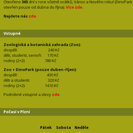
Otevřeno
365
dní v roce včetně svátků, Vánoc a Nového roku! (DinoPark
otevřen pouze od dubna do října).
Více zde
.
Najdete nás
zde
.
Vstupné
Zoologická a botanická zahrada (Zoo):
dospělí:
240 Kč
děti, studenti, senioři: 170
Kč
rodiny (2+2): 780
Kč
Zoo + DinoPark (pouze duben–říjen):
dospělí: 430
Kč
děti a studenti: 32
0 Kč
rodiny (2+2): 1410
Kč
Podrobné vstupné a slevy
zde
.
Počasí v Plzni
Pátek
Sobota
Neděle