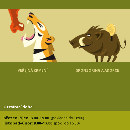
VEŘEJNÁ KRMENÍ
SPONZORING A ADOPCE
Otevírací doba
březen–říjen: 8.00–19.00
(pokladna do 18:00)
listopad–únor: 9.00–17.00
(pokl. do 16:30)