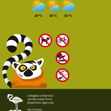
29 °C
30 °C
33 °C
Zoologická a botanická
zahrada města Plzně,
příspěvková organizace
Pod Vinicemi