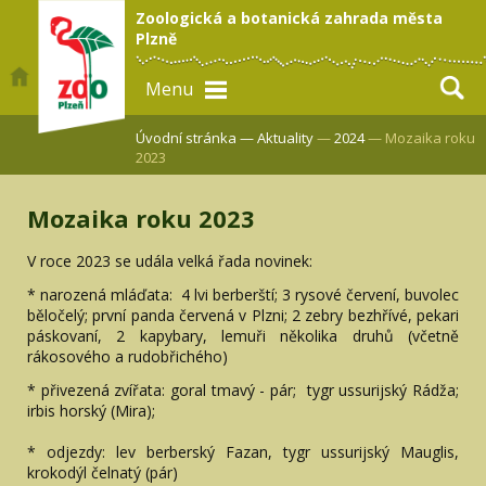
Zoologická a botanická zahrada města
Plzně
Menu
Úvodní stránka —
Aktuality
—
2024
— Mozaika roku
2023
Mozaika roku 2023
V roce 2023 se udála velká řada novinek:
* narozená mláďata: 4 lvi berberští; 3 rysové červení, buvolec
běločelý; první panda červená v Plzni; 2 zebry bezhřívé, pekari
páskovaní, 2 kapybary, lemuři několika druhů (včetně
rákosového a rudobřichého)
* přivezená zvířata: goral tmavý - pár; tygr ussurijský Rádža;
irbis horský (Mira);
* odjezdy: lev berberský Fazan, tygr ussurijský Mauglis,
krokodýl čelnatý (pár)