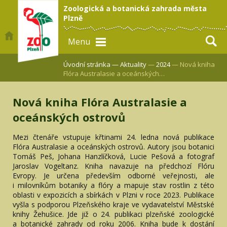
Zoologická a botanická zahrada města
Plzně
Menu
Úvodní stránka —
Aktuality
—
2024
— Nová kniha
Flóra Australasie a oceánských…
Nová kniha Flóra Australasie a
oceánských ostrovů
Mezi čtenáře vstupuje křtinami 24. ledna nová publikace
Flóra Australasie a oceánských ostrovů. Autory jsou botanici
Tomáš Peš, Johana Hanzlíčková, Lucie Pešová a fotograf
Jaroslav Vogeltanz. Kniha navazuje na předchozí Flóru
Evropy. Je určena především odborné veřejnosti, ale
i milovníkům botaniky a flóry a mapuje stav rostlin z této
oblasti v expozicích a sbírkách v Plzni v roce 2023. Publikace
vyšla s podporou Plzeňského kraje ve vydavatelství Městské
knihy Žehušice. Jde již o 24. publikaci plzeňské zoologické
a botanické zahrady od roku 2006. Kniha bude k dostání