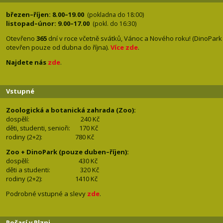
březen–říjen: 8.00–19.00
(pokladna do 18:00)
listopad–únor: 9.00–17.00
(pokl. do 16:30)
Otevřeno
365
dní v roce včetně svátků, Vánoc a Nového roku! (DinoPark
otevřen pouze od dubna do října).
Více zde
.
Najdete nás
zde
.
Vstupné
Zoologická a botanická zahrada (Zoo):
dospělí:
240 Kč
děti, studenti, senioři: 170
Kč
rodiny (2+2): 780
Kč
Zoo + DinoPark (pouze duben–říjen):
dospělí: 430
Kč
děti a studenti: 32
0 Kč
rodiny (2+2): 1410
Kč
Podrobné vstupné a slevy
zde
.
Počasí v Plzni