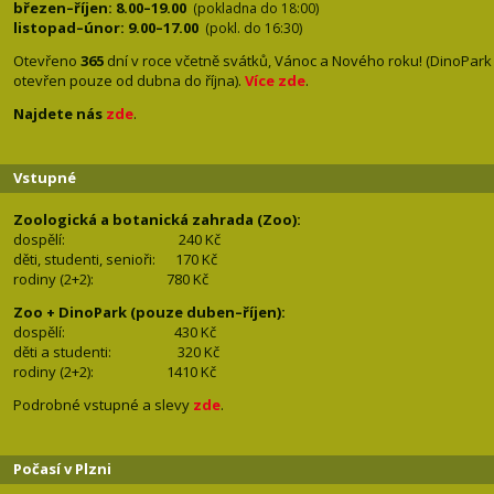
březen–říjen: 8.00–19.00
(pokladna do 18:00)
listopad–únor: 9.00–17.00
(pokl. do 16:30)
Otevřeno
365
dní v roce včetně svátků, Vánoc a Nového roku! (DinoPark
otevřen pouze od dubna do října).
Více zde
.
Najdete nás
zde
.
Vstupné
Zoologická a botanická zahrada (Zoo):
dospělí:
240 Kč
děti, studenti, senioři: 170
Kč
rodiny (2+2): 780
Kč
Zoo + DinoPark (pouze duben–říjen):
dospělí: 430
Kč
děti a studenti: 32
0 Kč
rodiny (2+2): 1410
Kč
Podrobné vstupné a slevy
zde
.
Počasí v Plzni