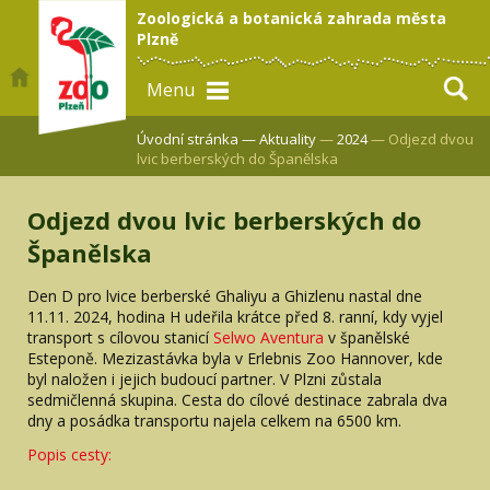
Zoologická a botanická zahrada města
Plzně
Menu
Úvodní stránka —
Aktuality
—
2024
— Odjezd dvou
lvic berberských do Španělska
Odjezd dvou lvic berberských do
Španělska
Den D pro lvice berberské Ghaliyu a Ghizlenu nastal dne
11.11. 2024, hodina H udeřila krátce před 8. ranní, kdy vyjel
transport s cílovou stanicí
Selwo Aventura
v španělské
Esteponě. Mezizastávka byla v Erlebnis Zoo Hannover, kde
byl naložen i jejich budoucí partner. V Plzni zůstala
sedmičlenná skupina. Cesta do cílové destinace zabrala dva
dny a posádka transportu najela celkem na 6500 km.
Popis cesty: