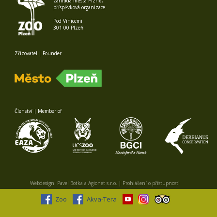
zahrada města Plzně,
příspěvková organizace
Pod Vinicemi
301 00 Plzeň
Zřizovatel | Founder
Členství | Member of
Webdesign:
Pavel Botka
a
Agionet s.r.o.
|
Prohlášení o přístupnosti
Zoo
Akva-Tera