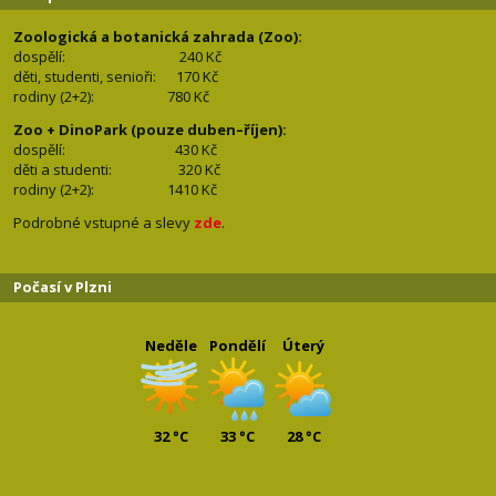
Zoologická a botanická zahrada (Zoo):
dospělí:
240 Kč
děti, studenti, senioři: 170
Kč
rodiny (2+2): 780
Kč
Zoo + DinoPark (pouze duben–říjen):
dospělí: 430
Kč
děti a studenti: 32
0 Kč
rodiny (2+2): 1410
Kč
Podrobné vstupné a slevy
zde
.
Počasí v Plzni
Neděle
Pondělí
Úterý
32 °C
33 °C
28 °C