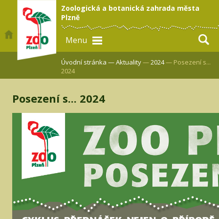
Zoologická a botanická zahrada města
Plzně
Menu
Úvodní stránka —
Aktuality
—
2024
— Posezení s...
2024
Posezení s... 2024