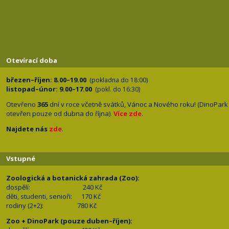
Otevírací doba
březen–říjen: 8.00–19.00
(pokladna do 18:00)
listopad–únor: 9.00–17.00
(pokl. do 16:30)
Otevřeno
365
dní v roce včetně svátků, Vánoc a Nového roku! (DinoPark
otevřen pouze od dubna do října).
Více zde
.
Najdete nás
zde
.
Vstupné
Zoologická a botanická zahrada (Zoo):
dospělí:
240 Kč
děti, studenti, senioři: 170
Kč
rodiny (2+2): 780
Kč
Zoo + DinoPark (pouze duben–říjen):