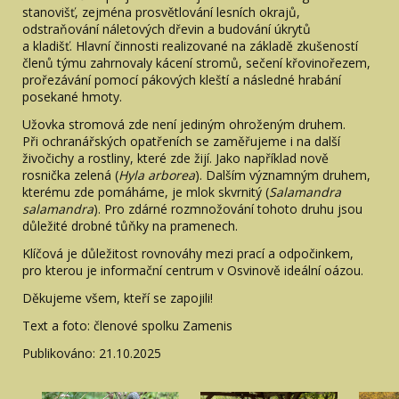
stanovišť, zejména prosvětlování lesních okrajů,
odstraňování náletových dřevin a budování úkrytů
a kladišť. Hlavní činnosti realizované na základě zkušeností
členů týmu zahrnovaly kácení stromů, sečení křovinořezem,
prořezávání pomocí pákových kleští a následné hrabání
posekané hmoty.
Užovka stromová zde není jediným ohroženým druhem.
Při ochranářských opatřeních se zaměřujeme i na další
živočichy a rostliny, které zde žijí. Jako například nově
rosnička zelená (
Hyla arborea
). Dalším významným druhem,
kterému zde pomáháme, je mlok skvrnitý (
Salamandra
salamandra
). Pro zdárné rozmnožování tohoto druhu jsou
důležité drobné tůňky na pramenech.
Klíčová je důležitost rovnováhy mezi prací a odpočinkem,
pro kterou je informační centrum v Osvinově ideální oázou.
Děkujeme všem, kteří se zapojili!
Text a foto: členové spolku Zamenis
Publikováno: 21.10.2025