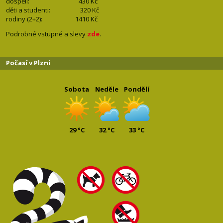
dospělí: 430
Kč
děti a studenti: 32
0 Kč
rodiny (2+2): 1410
Kč
Podrobné vstupné a slevy
zde
.
Počasí v Plzni
Sobota
Neděle
Pondělí
29 °C
32 °C
33 °C