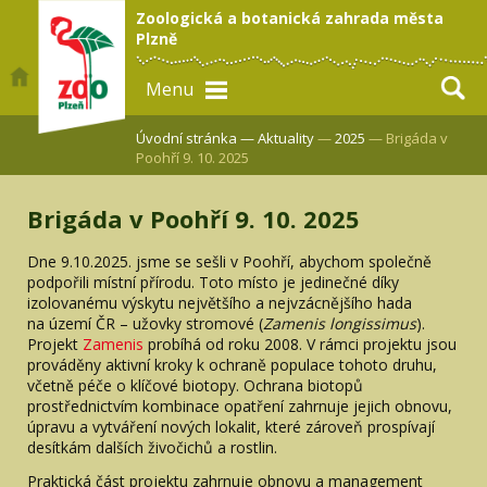
Zoologická a botanická zahrada města
Plzně
Menu
Úvodní stránka —
Aktuality
—
2025
— Brigáda v
Poohří 9. 10. 2025
Brigáda v Poohří 9. 10. 2025
Dne 9.10.2025. jsme se sešli v Poohří, abychom společně
podpořili místní přírodu. Toto místo je jedinečné díky
izolovanému výskytu největšího a nejvzácnějšího hada
na území ČR – užovky stromové (
Zamenis longissimus
).
Projekt
Zamenis
probíhá od roku 2008. V rámci projektu jsou
prováděny aktivní kroky k ochraně populace tohoto druhu,
včetně péče o klíčové biotopy. Ochrana biotopů
prostřednictvím kombinace opatření zahrnuje jejich obnovu,
úpravu a vytváření nových lokalit, které zároveň prospívají
desítkám dalších živočichů a rostlin.
Praktická část projektu zahrnuje obnovu a management