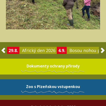
29.8.
Africký den 2026
4.9.
Bosou nohou po 
Dokumenty ochrany přírody
Zoo s Plzeňskou vstupenkou