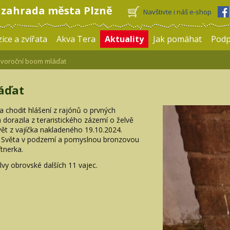
 zahrada města Plzně
Navštivte i náš e-shop
ice a zvířata
Akva Tera
Aktuality
Jak pomáhat
Pod
voroční boom mláďat
áďat
a chodit hlášení z rajónů o prvných
a dorazila z teraristického zázemí o želvě
ět z vajíčka nakladeného 19.10.2024.
ze Světa v podzemí a pomyslnou bronzovou
ftnerka.
vy obrovské dalších 11 vajec.