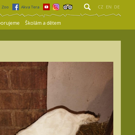
CZ
EN
DE
Zoo
Akva Tera
porujeme
Školám a dětem