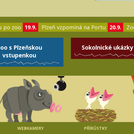
u po zoo
19.9.
Plzeň vzpomíná na Portu
20.9.
Zoo
oo s Plzeňskou
Sokolnické ukázky
vstupenkou
WEBKAMERY
PŘÍRŮSTKY