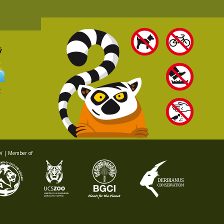
ý
C
ví | Member of