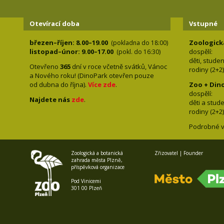
Otevírací doba
Vstupné
březen–říjen: 8.00–19.00
Zoologick
(pokladna do 18:00)
listopad–únor: 9.00–17.00
dospělí:
(pokl. do 16:30)
děti, stude
Otevřeno
365
dní v roce včetně svátků, Vánoc
rodiny 
a Nového roku! (DinoPark otevřen pouze
od dubna do října).
Více zde
.
Zoo + Din
dospě
Najdete nás
zde
.
děti a s
rodiny 
Podrobné v
Zoologická a botanická
Zřizovatel | Founder
zahrada města Plzně,
příspěvková organizace
Pod Vinicemi
301 00 Plzeň