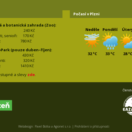
Počasí v Plzni
á a botanická zahrada (Zoo):
Neděle
Pondělí
Úter
240 Kč
nti, senioři: 170
Kč
(2+2): 780
Kč
oPark (pouze duben–říjen):
32 °C
33 °C
28 °
lí: 430
Kč
tudenti: 32
0 Kč
(2+2): 1410
Kč
stupné a slevy
zde
.
Členst
Webdesign:
Pavel Botka
a
Agionet s.r.o.
|
Prohlášení o přístupnosti