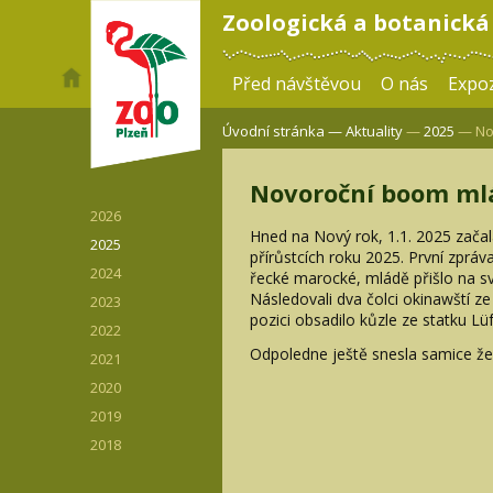
Zoologická a botanická
Před návštěvou
O nás
Expoz
Úvodní stránka —
Aktuality
—
2025
— No
Novoroční boom ml
2026
Hned na Nový rok, 1.1. 2025 začal
2025
přírůstcích roku 2025. První zpráv
2024
řecké marocké, mládě přišlo na sv
Následovali dva čolci okinawští 
2023
pozici obsadilo kůzle ze statku Lü
2022
Odpoledne ještě snesla samice žel
2021
2020
2019
2018