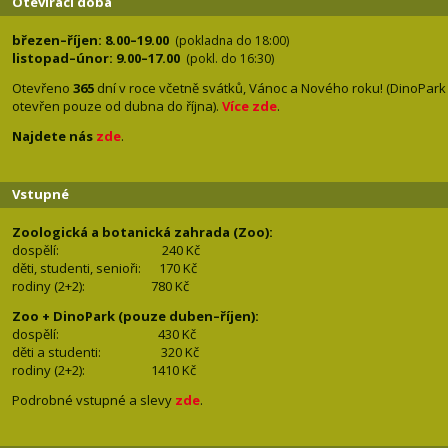
Otevírací doba
březen–říjen: 8.00–19.00
(pokladna do 18:00)
listopad–únor: 9.00–17.00
(pokl. do 16:30)
Otevřeno
365
dní v roce včetně svátků, Vánoc a Nového roku! (DinoPark
otevřen pouze od dubna do října).
Více zde
.
Najdete nás
zde
.
Vstupné
Zoologická a botanická zahrada (Zoo):
dospělí:
240 Kč
děti, studenti, senioři: 170
Kč
rodiny (2+2): 780
Kč
Zoo + DinoPark (pouze duben–říjen):
dospělí: 430
Kč
děti a studenti: 32
0 Kč
rodiny (2+2): 1410
Kč
Podrobné vstupné a slevy
zde
.