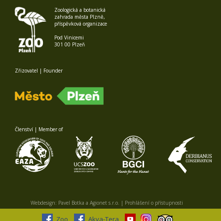
Zoologická a botanická
zahrada města Plzně,
příspěvková organizace
Pod Vinicemi
301 00 Plzeň
Zřizovatel | Founder
Členství | Member of
Webdesign:
Pavel Botka
a
Agionet s.r.o.
|
Prohlášení o přístupnosti
Zoo
Akva-Tera