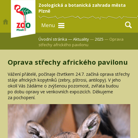
Zoologická a botanická zahrada města
Plzně
Menu
Úvodní stránka —
Aktuality
—
2025
— Oprava
střechy afrického pavilonu
Oprava střechy afrického pavilonu
Vážení přátelé, počínaje čtvrtkem 24.7. začíná oprava střechy
stáje afrických kopytníků (zebry, pštrosi, antilopy). V jeho
okolí Vás žádáme o zvýšenou pozornost, zvířata budou
po dobu opravy ve venkovních expozicích. Děkujeme
za pochopení.