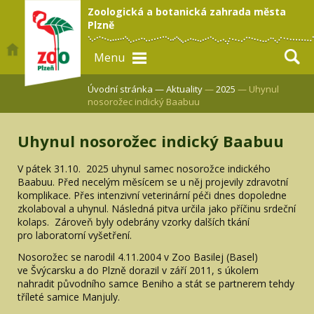
Zoologická a botanická zahrada města
Plzně
Menu
Úvodní stránka —
Aktuality
—
2025
— Uhynul
nosorožec indický Baabuu
Uhynul nosorožec indický Baabuu
V pátek 31.10. 2025 uhynul samec nosorožce indického
Baabuu. Před necelým měsícem se u něj projevily zdravotní
komplikace. Přes intenzivní veterinární péči dnes dopoledne
zkolaboval a uhynul. Následná pitva určila jako příčinu srdeční
kolaps. Zároveň byly odebrány vzorky dalších tkání
pro laboratorní vyšetření.
Nosorožec se narodil 4.11.2004 v Zoo Basilej (Basel)
ve Švýcarsku a do Plzně dorazil v září 2011, s úkolem
nahradit původního samce Beniho a stát se partnerem tehdy
tříleté samice Manjuly.