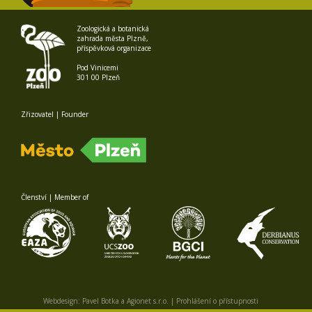
Zoologická a botanická
zahrada města Plzně,
příspěvková organizace
Pod Vinicemi
301 00 Plzeň
Zřizovatel | Founder
Členství | Member of
Webdesign:
Pavel Botka
a
Agionet s.r.o.
|
Prohlášení o přístupnosti