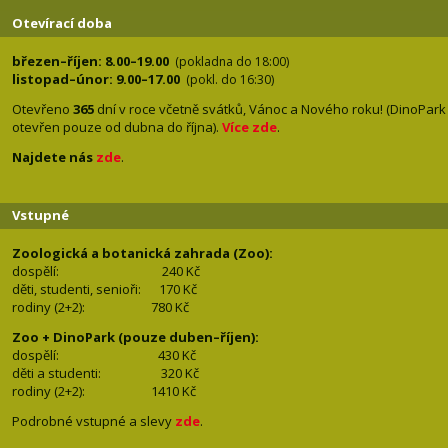
Otevírací doba
březen–říjen: 8.00–19.00
(pokladna do 18:00)
listopad–únor: 9.00–17.00
(pokl. do 16:30)
Otevřeno
365
dní v roce včetně svátků, Vánoc a Nového roku! (DinoPark
otevřen pouze od dubna do října).
Více zde
.
Najdete nás
zde
.
Vstupné
Zoologická a botanická zahrada (Zoo):
dospělí:
240 Kč
děti, studenti, senioři: 170
Kč
rodiny (2+2): 780
Kč
Zoo + DinoPark (pouze duben–říjen):
dospělí: 430
Kč
děti a studenti: 32
0 Kč
rodiny (2+2): 1410
Kč
Podrobné vstupné a slevy
zde
.