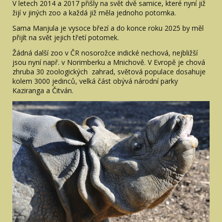
V letech 2014 a 2017 přišly na svět dvě samice, které nyní již
žijí v jiných zoo a každá již měla jednoho potomka.
Sama Manjula je vysoce březí a do konce roku 2025 by měl
přijít na svět jejich třetí potomek.
Žádná další zoo v ČR nosorožce indické nechová, nejbližší
jsou nyní např. v Norimberku a Mnichově. V Evropě je chová
zhruba 30 zoologických zahrad, světová populace dosahuje
kolem 3000 jedinců, velká část obývá národní parky
Kaziranga a Čitván.