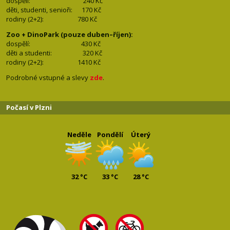
dospělí:
240 Kč
děti, studenti, senioři: 170
Kč
rodiny (2+2): 780
Kč
Zoo + DinoPark (pouze duben–říjen):
dospělí: 430
Kč
děti a studenti: 32
0 Kč
rodiny (2+2): 1410
Kč
Podrobné vstupné a slevy
zde
.
Počasí v Plzni
Neděle
Pondělí
Úterý
32 °C
33 °C
28 °C