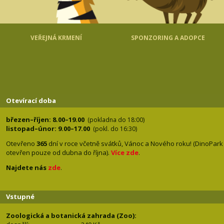
VEŘEJNÁ KRMENÍ
SPONZORING A ADOPCE
Otevírací doba
březen–říjen: 8.00–19.00
(pokladna do 18:00)
listopad–únor: 9.00–17.00
(pokl. do 16:30)
Otevřeno
365
dní v roce včetně svátků, Vánoc a Nového roku! (DinoPark
otevřen pouze od dubna do října).
Více zde
.
Najdete nás
zde
.
Vstupné
Zoologická a botanická zahrada (Zoo):