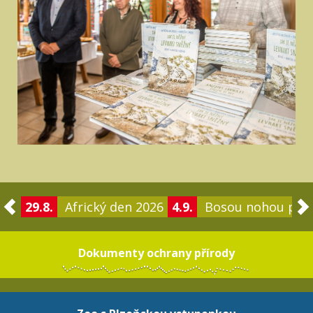
29.8.
Africký den 2026
4.9.
Bosou nohou po 
Dokumenty ochrany přírody