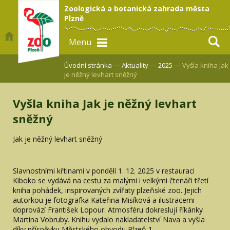
Zoologická a botanická zahrada města
Plzně
Menu
Úvodní stránka —
Aktuality
—
2025
— Vyšla kniha Jak
je něžný levhart sněžný
Vyšla kniha Jak je něžný levhart
sněžný
Jak je něžný levhart sněžný
Slavnostními křtinami v pondělí 1. 12. 2025 v restauraci
Kiboko se vydává na cestu za malými i velkými čtenáři třetí
kniha pohádek, inspirovaných zvířaty plzeňské zoo. Jejich
autorkou je fotografka Kateřina Misíková a ilustracemi
doprovází František Lopour. Atmosféru dokreslují říkánky
Martina Vobruby. Knihu vydalo nakladatelství Nava a vyšla
díky příspěvku Městského obvodu Plzeň 1.