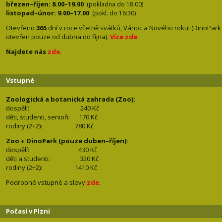
březen–říjen: 8.00–19.00
(pokladna do 18:00)
listopad–únor: 9.00–17.00
(pokl. do 16:30)
Otevřeno
365
dní v roce včetně svátků, Vánoc a Nového roku! (DinoPark
otevřen pouze od dubna do října).
Více zde
.
Najdete nás
zde
.
Vstupné
Zoologická a botanická zahrada (Zoo):
dospělí:
240 Kč
děti, studenti, senioři: 170
Kč
rodiny (2+2): 780
Kč
Zoo + DinoPark (pouze duben–říjen):
dospělí: 430
Kč
děti a studenti: 32
0 Kč
rodiny (2+2): 1410
Kč
Podrobné vstupné a slevy
zde
.
Počasí v Plzni