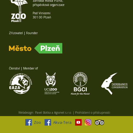
zahrada města Plzně,
příspěvková organizace
Pod Vinicemi
301 00 Plzeň
Zřizovatel | Founder
Členství | Member of
Webdesign:
Pavel Botka
a
Agionet s.r.o.
|
Prohlášení o přístupnosti
Zoo
Akva-Tera