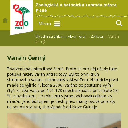
Zoologická a botanická zahrada města
Plzně
Menu
Úvodní stránka —
Akva Tera
—
Zvířata
— Varan
černý
Varan černý
Zbarvení má antracitově černé. Proto se pro něj někdy také
používá název varan antracitový. Byl to první druh
stromového varana odchovaný v Akva Tera. Historicky první
mládě se vylíhlo 1. ledna 2006. Varánci se postupně vylíhli
čtyři ze čtyř vajec po 176-178 dnech inkubace při teplotě 28
°C v inkubátoru. Do roku 2015 jsme odchovali celkem 25
mláďat. Jeho biotopem je deštný les, mangrovové porosty
na souostroví Aru, jihozápadně od Nové Guineje.