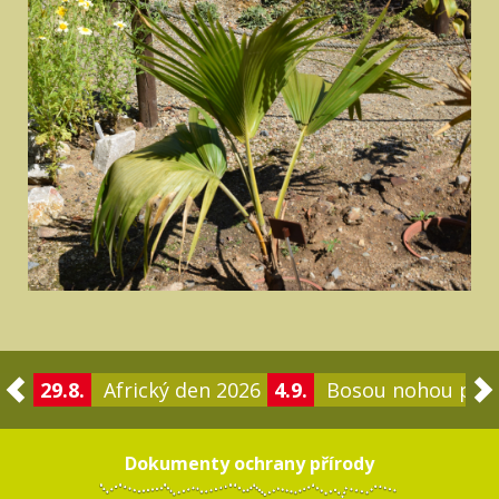
29.8.
Africký den 2026
4.9.
Bosou nohou po 
Dokumenty ochrany přírody