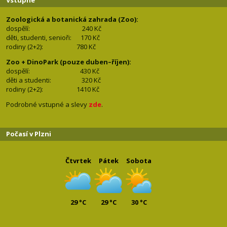
Zoologická a botanická zahrada (Zoo):
dospělí:
240 Kč
děti, studenti, senioři: 170
Kč
rodiny (2+2): 780
Kč
Zoo + DinoPark (pouze duben–říjen):
dospělí: 430
Kč
děti a studenti: 32
0 Kč
rodiny (2+2): 1410
Kč
Podrobné vstupné a slevy
zde
.
Počasí v Plzni
Čtvrtek
Pátek
Sobota
29 °C
29 °C
30 °C