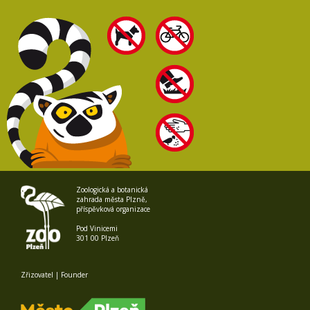
Zoologická a botanická
zahrada města Plzně,
příspěvková organizace
Pod Vinicemi
301 00 Plzeň
Zřizovatel | Founder