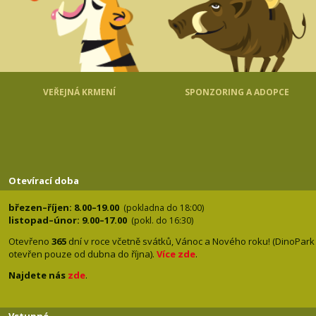
VEŘEJNÁ KRMENÍ
SPONZORING A ADOPCE
Otevírací doba
březen–říjen: 8.00–19.00
(pokladna do 18:00)
listopad–únor: 9.00–17.00
(pokl. do 16:30)
Otevřeno
365
dní v roce včetně svátků, Vánoc a Nového roku! (DinoPark
otevřen pouze od dubna do října).
Více zde
.
Najdete nás
zde
.
Vstupné