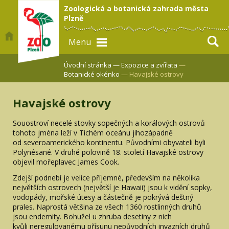
Zoologická a botanická zahrada města
Plzně
Menu
Úvodní stránka —
Expozice a zvířata
—
Botanické okénko
— Havajské ostrovy
Havajské ostrovy
Souostroví necelé stovky sopečných a korálových ostrovů
tohoto jména leží v Tichém oceánu jihozápadně
od severoamerického kontinentu. Původními obyvateli byli
Polynésané. V druhé polovině 18. století Havajské ostrovy
objevil mořeplavec James Cook.
Zdejší podnebí je velice příjemné, především na několika
největších ostrovech (největší je Hawaii) jsou k vidění sopky,
vodopády, mořské útesy a částečně je pokrývá deštný
prales. Naprostá většina ze všech 1360 rostlinných druhů
jsou endemity. Bohužel u zhruba desetiny z nich
kvůli neregulovanému přísunu nepůvodních invazních druhů