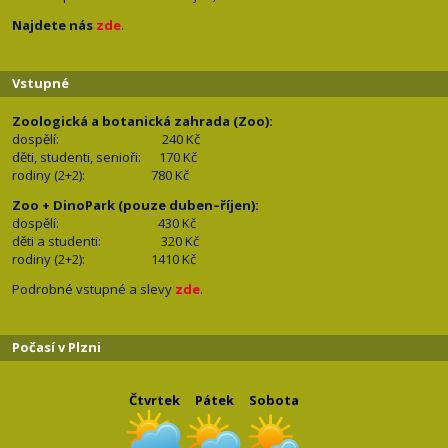
Najdete nás
zde
.
Vstupné
Zoologická a botanická zahrada (Zoo):
dospělí:
240 Kč
děti, studenti, senioři: 170
Kč
rodiny (2+2): 780
Kč
Zoo + DinoPark (pouze duben–říjen):
dospělí: 430
Kč
děti a studenti: 32
0 Kč
rodiny (2+2): 1410
Kč
Podrobné vstupné a slevy
zde
.
Počasí v Plzni
Čtvrtek
Pátek
Sobota