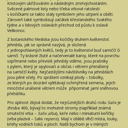
Kristovým ukřižováním a následným zmrtvýchvstáním.
Svěcené palmové listy nebo třeba vrbové ratolesti
s kočičkami se takto staly symbolem jeho utrpení a oběti.
Zároveň také symbolizují začátek křesťanského Svatého
týdne a v lidových oslavách přechod od půstu k oslavě
Velikonoc.
Z botanického hlediska jsou kočičky druhem květenství.
Jehněda, jak se správně nazývá, je složená
z jednopohlavných květů, tedy je to květenství buď samiččí či
samčí. Ty krásné žluté a načervenalé barvy, které na povrchu
vzpřímené nebo převislé jehnědy vidíme, jsou prašníky
s pylem, který je opylovači a občas i větrem přenášený
na samiččí květy. Nejčastějšími návštěvníky na jehnědách
jsou pilné včely. Po sprášení vznikají plody – tobolky,
ze kterých po dozrání vylétávají ochmýřená semena, jejich
množství unášené větrem může připomínat jarní sněhovou
přeháňku.
Pro úplnost zbývá dodat, že nejrůznějších druhů rodu
Salix
je
zhruba 400, bývají to mohutné stromy (například známá
smuteční vrba –
Salix alba
), keře nebo i miniaturní keříčky
(vrba plazivá – Salix
repens
). Mají v oblibě vlhčí místa, louky,
břehy vodních toků a ploch. Našli bychom je v mírných