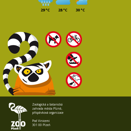
29 °C
28 °C
30 °C
Zoologická a botanická
zahrada města Plzně,
příspěvková organizace
Pod Vinicemi
301 00 Plzeň