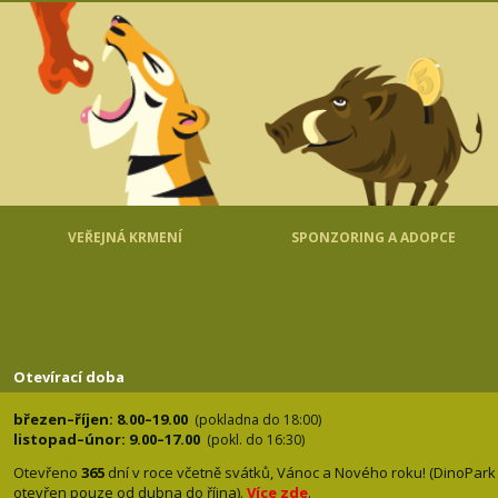
VEŘEJNÁ KRMENÍ
SPONZORING A ADOPCE
Otevírací doba
březen–říjen: 8.00–19.00
(pokladna do 18:00)
listopad–únor: 9.00–17.00
(pokl. do 16:30)
Otevřeno
365
dní v roce včetně svátků, Vánoc a Nového roku! (DinoPark
otevřen pouze od dubna do října).
Více zde
.