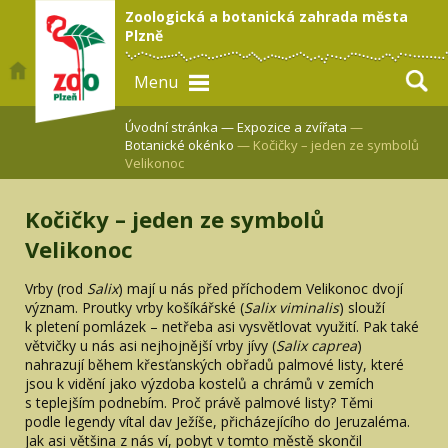
Zoologická a botanická zahrada města
Plzně
Menu
Úvodní stránka —
Expozice a zvířata
—
Botanické okénko
— Kočičky – jeden ze symbolů
Velikonoc
Kočičky – jeden ze symbolů
Velikonoc
Vrby (rod
Salix
) mají u nás před příchodem Velikonoc dvojí
význam. Proutky vrby košíkářské (
Salix viminalis
) slouží
k pletení pomlázek – netřeba asi vysvětlovat využití. Pak také
větvičky u nás asi nejhojnější vrby jívy (
Salix caprea
)
nahrazují během křesťanských obřadů palmové listy, které
jsou k vidění jako výzdoba kostelů a chrámů v zemích
s teplejším podnebím. Proč právě palmové listy? Těmi
podle legendy vítal dav Ježíše, přicházejícího do Jeruzaléma.
Jak asi většina z nás ví, pobyt v tomto městě skončil