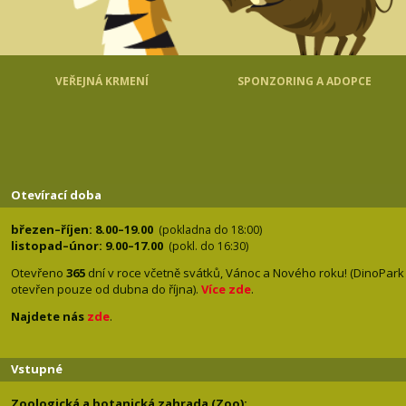
VEŘEJNÁ KRMENÍ
SPONZORING A ADOPCE
Otevírací doba
březen–říjen: 8.00–19.00
(pokladna do 18:00)
listopad–únor: 9.00–17.00
(pokl. do 16:30)
Otevřeno
365
dní v roce včetně svátků, Vánoc a Nového roku! (DinoPark
otevřen pouze od dubna do října).
Více zde
.
Najdete nás
zde
.
Vstupné
Zoologická a botanická zahrada (Zoo):