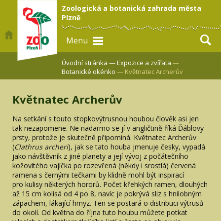
Zoologická a botanická zahrada města
Plzně
Menu
Úvodní stránka —
Expozice a zvířata
—
Botanické okénko
— Květnatec Archerův
Květnatec Archerův
Na setkání s touto stopkovýtrusnou houbou člověk asi jen
tak nezapomene. Ne nadarmo se jí v angličtině říká Ďáblovy
prsty, protože je skutečně připomíná. Květnatec Archerův
(
Clathrus
archeri
), jak se tato houba jmenuje česky, vypadá
jako návštěvník z jiné planety a její vývoj z počátečního
kožovitého vajíčka po rozevřená (někdy i srostlá) červená
ramena s černými tečkami by klidně mohl být inspirací
pro kulisy některých hororů. Počet křehkých ramen, dlouhých
až 15 cm kolísá od 4 po 8, navíc je pokrývá sliz s hnilobným
zápachem, lákající hmyz. Ten se postará o distribuci výtrusů
do okolí. Od května do října tuto houbu můžete potkat