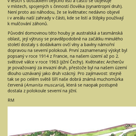
v lesích s dostatkem tlejícího listí a často se objevuje
v místech, spojených s činností člověka (synantropní druh).
Není proto asi náhodou, že se květnatec nedávno objevil
i v areálu naší zahrady v části, kde se listí a štěpky používají
k mulčování záhonů.
Původní domovinou této houby je australská a tasmánská
oblast, její výtrusy se pravděpodobně na začátku minulého
století dostaly s dodávkami ovčí vlny a bavlny námořní
dopravou na severní polokouli. První zaznamenaný výskyt byl
popsaný v roce 1914 z Francie, na našem území až po 2.
světové válce v roce 1963 (jižní Čechy). Květnatec Archerův
je považovaný za invazní druh, přestože byl na našem území
dlouho uznávaný jako druh vzácný. Pro zajímavost: stejně
tak se po celém světě šíří naše dobrá známá muchomůrka
červená (
Amanita muscaria
), která se naopak postupně
dostala z polokoule severní na jižní.
RM