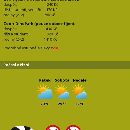
dospělí:
240 Kč
děti, studenti, senioři: 170
Kč
rodiny (2+2): 780
Kč
Zoo + DinoPark (pouze duben–říjen):
dospělí: 430
Kč
děti a studenti: 32
0 Kč
rodiny (2+2): 1410
Kč
Podrobné vstupné a slevy
zde
.
Počasí v Plzni
Pátek
Sobota
Neděle
29 °C
29 °C
32 °C