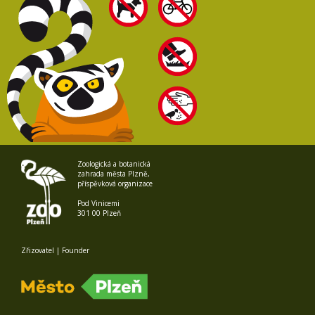
Zoologická a botanická
zahrada města Plzně,
příspěvková organizace
Pod Vinicemi
301 00 Plzeň
Zřizovatel | Founder