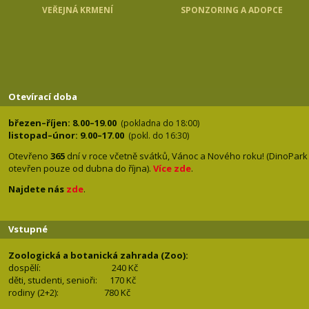
VEŘEJNÁ KRMENÍ
SPONZORING A ADOPCE
Otevírací doba
březen–říjen: 8.00–19.00
(pokladna do 18:00)
listopad–únor: 9.00–17.00
(pokl. do 16:30)
Otevřeno
365
dní v roce včetně svátků, Vánoc a Nového roku! (DinoPark
otevřen pouze od dubna do října).
Více zde
.
Najdete nás
zde
.
Vstupné
Zoologická a botanická zahrada (Zoo):
dospělí:
240 Kč
děti, studenti, senioři: 170
Kč
rodiny (2+2): 780
Kč