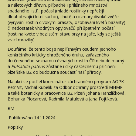
a náletových dřevin, případně i přílišného množství
spadaného listí), počasí (mladé rostlinky nepřežijí
dlouhotrvající letní sucho), chutě a rozmary divoké zvěře
(vyrývání rostlin divokými prasaty, ozobávání květů bažanty)
či nedostatek vhodných opylovačů při špatném počasí
(rostlina kvete v bezlistém stavu brzy na jaře, kdy se ještě
vrací mrazíky).
Doufáme, že tento boj s nepříznivým osudem jednoho
konkrétního kriticky ohroženého druhu, zařazeného
do červeného seznamu cévnatých rostlin ČR nebude marný
a
Pulsatilla
patens
zůstane i díky částečnému přičinění
plzeňské BZ do budoucna součástí naší přírody.
Na akci se podílel koordinátor záchranného program AOPK
Petr Vít, Michal Kubelík za Odbor ochrany prostředí MHMP
a také botaničky a pracovnice BZ Plzeň Johana Hanzlíčková,
Bohunka Plocarová, Radmila Matulová a Jana Fojtíková.
RM
Publikováno 14.11.2024
Popisky