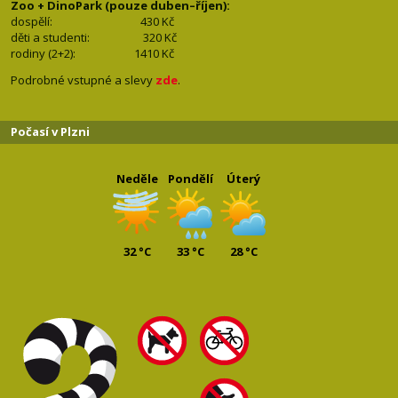
Zoo + DinoPark (pouze duben–říjen):
dospělí: 430
Kč
děti a studenti: 32
0 Kč
rodiny (2+2): 1410
Kč
Podrobné vstupné a slevy
zde
.
Počasí v Plzni
Neděle
Pondělí
Úterý
32 °C
33 °C
28 °C