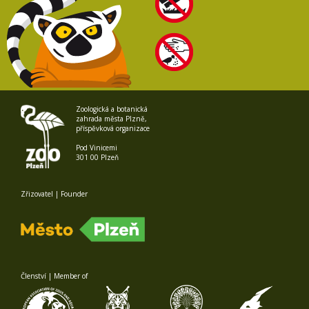
Zoologická a botanická
zahrada města Plzně,
příspěvková organizace
Pod Vinicemi
301 00 Plzeň
Zřizovatel | Founder
Členství | Member of