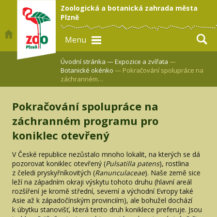
Zoologická a botanická zahrada města
Plzně
Menu
Úvodní stránka —
Expozice a zvířata
—
Botanické okénko
— Pokračování spolupráce na
záchranném…
Pokračování spolupráce na
záchranném programu pro
koniklec otevřený
V České republice nezůstalo mnoho lokalit, na kterých se dá
pozorovat koniklec otevřený (
Pulsatilla patens
), rostlina
z čeledi pryskyřníkovitých (
Ranunculaceae
). Naše země sice
leží na západním okraji výskytu tohoto druhu (hlavní areál
rozšíření je kromě střední, severní a východní Evropy také
Asie až k západočínským provinciím), ale bohužel dochází
k úbytku stanovišť, která tento druh koniklece preferuje. Jsou