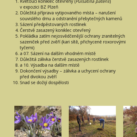
Kvetoucí koniklec otevřený (
Pulsatilla patens
)
v expozici BZ Plzeň
Důležitá příprava vytipovaného místa – narušení
souvislého drnu a odstranění přebytečných kamenů
Sázení předpěstovaných rostlinek
Čerstvě zasazený koniklec otevřený
Pokládka zatím nejosvědčenější ochrany zranitelných
sazeniček před zvěří (kari sítě, přichycené roxorovými
tyčemi)
a 07. Sázení na dalším vhodném místě
Důležitá zálivka čerstvě zasazených rostlinek
a 10. Výsadba na dalším místě
Dokončení výsadby – zálivka a uchycení ochrany
před divokou zvěří
Snad se dožijí dospělosti