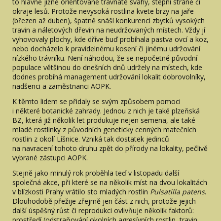
to hlavně jižně orientované travnaté svahy, stepní stráně či
okraje lesů. Protože nevysoká rostlina kvete brzy na jaře
(březen až duben), špatně snáší konkurenci zbytků vysokých
travin a náletových dřevin na neudržovaných místech. Vždy jí
vyhovovaly plochy, kde dříve buď probíhala pastva ovcí a koz,
nebo docházelo k pravidelnému kosení či jinému udržování
nízkého trávníku. Není náhodou, že se nepočetné původní
populace většinou do dnešních dnů udržely na místech, kde
dodnes probíhá management udržování lokalit dobrovolníky,
nadšenci a zaměstnanci AOPK.
K těmto lidem se přidaly se svým způsobem pomoci
i některé botanické zahrady. Jednou z nich je také plzeňská
BZ, která již několik let produkuje nejen semena, ale také
mladé rostlinky z původních geneticky cenných matečních
rostlin z okolí Líšnice. Vzniká tak dostatek jedinců
na navracení tohoto druhu zpět do přírody na lokality, pečlivě
vybrané zástupci AOPK.
Stejně jako minulý rok proběhla teď v listopadu další
společná akce, při které se na několik míst na dvou lokalitách
v blízkosti Prahy vrátilo sto mladých rostlin
Pulsatilla patens
.
Dlouhodobě přežije zřejmě jen část z nich, protože jejich
další úspěšný růst či reprodukci ovlivňuje několik faktorů:
prostředí (odstraňování okolních agresívních rostlin, travin