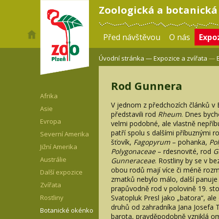
Zoologická a botanická
Před návštěvou
O nás
Expoz
Úvodní stránka —
Expozice a zvířata
—
Rod Gunnera
Afrika
V jednom z předchozích článků v
Asie
představili rod
Rheum
. Dnes bycho
Evropa
velmi podobné, ale vlastně nepří
patří spolu s dalšími příbuznými r
Severní Amerika
šťovík,
Fagopyrum
– pohanka,
Po
Jižní Amerika
Polygonaceae
– rdesnovité, rod
G
Austrálie
Gunneraceae
. Rostliny by se v b
obou rodů mají více či méně rozmě
Další expozice
zmatků nebylo málo, další panuj
Zvířata
prapůvodně rod v polovině 19. st
Svatopluk Presl jako „batora“, ale 
Rostliny
druhů od zahradníka Jana Josefa 
Botanické okénko
barota, pravděpodobně vzniklá om