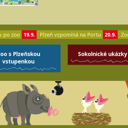
u po zoo
19.9.
Plzeň vzpomíná na Portu
20.9.
Zoo
oo s Plzeňskou
Sokolnické ukázky
vstupenkou