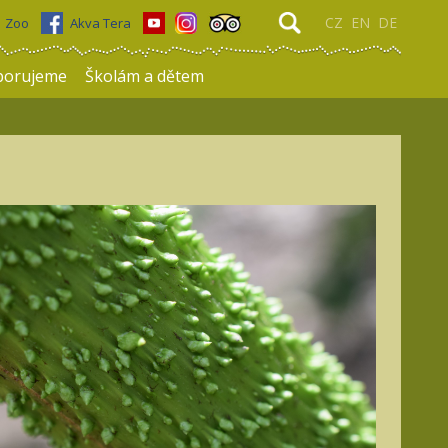
CZ
EN
DE
Zoo
Akva Tera
porujeme
Školám a dětem