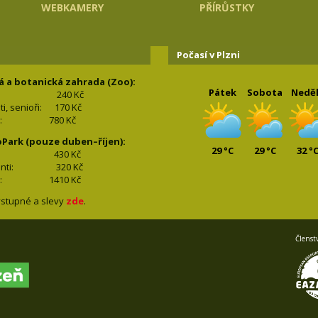
WEBKAMERY
PŘÍRŮSTKY
Počasí v Plzni
á a botanická zahrada (Zoo):
Pátek
Sobota
Nedě
240 Kč
nti, senioři: 170
Kč
(2+2): 780
Kč
oPark (pouze duben–říjen):
29 °C
29 °C
32 °
lí: 430
Kč
tudenti: 32
0 Kč
(2+2): 1410
Kč
stupné a slevy
zde
.
Členst