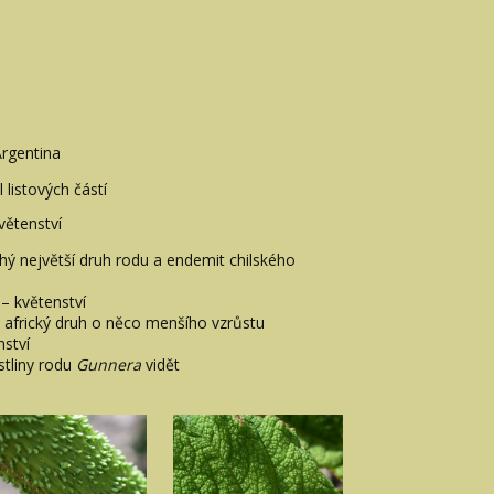
Argentina
l listových částí
květenství
hý největší druh rodu a endemit chilského
– květenství
 africký druh o něco menšího vzrůstu
ství
tliny rodu
Gunnera
vidět