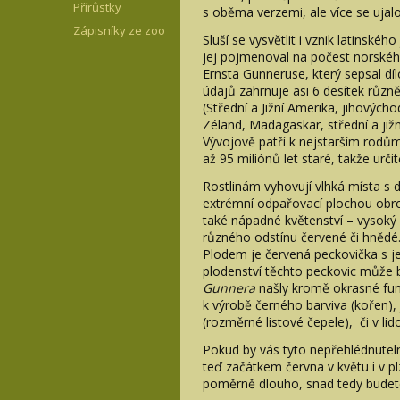
Přírůstky
s oběma verzemi, ale více se ujalo
Zápisníky ze zoo
Sluší se vysvětlit i vznik latinské
jej pojmenoval na počest norského
Ernsta Gunneruse, který sepsal dí
údajů zahrnuje asi 6 desítek různ
(Střední a Jižní Amerika, jihových
Zéland, Madagaskar, střední a jižn
Vývojově patří k nejstarším rodům 
až 95 miliónů let staré, takže určit
Rostlinám vyhovují vlhká místa s
extrémní odpařovací plochou obro
také nápadné květenství – vysoký 
různého odstínu červené či hnědé. 
Plodem je červená peckovička s 
plodenství těchto peckovic může bý
Gunnera
našly kromě okrasné funk
k výrobě černého barviva (kořen), 
(rozměrné listové čepele), či v lido
Pokud by vás tyto nepřehlédnuteln
teď začátkem června v květu i v pl
poměrně dlouho, snad tedy budete 