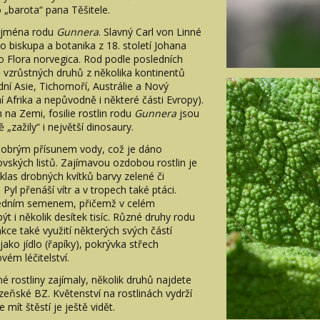
 „barota“ pana Těšitele.
ho jména rodu
Gunnera
. Slavný Carl von Linné
 biskupa a botanika z 18. století Johana
lo Flora norvegica. Rod podle posledních
ě vzrůstných druhů z několika kontinentů
odní Asie, Tichomoří, Austrálie a Nový
í Afrika a nepůvodně i některé části Evropy).
na Zemi, fosilie rostlin rodu
Gunnera
jsou
ě „zažily“ i největší dinosaury.
 dobrým přísunem vody, což je dáno
vských listů. Zajímavou ozdobou rostlin je
klas drobných kvítků barvy zelené či
Pyl přenáší vítr a v tropech také ptáci.
jedním semenem, přičemž v celém
t i několik desítek tisíc. Různé druhy rodu
ce také využití některých svých částí
jako jídlo (řapíky), pokrývka střech
vém léčitelství.
é rostliny zajímaly, několik druhů najdete
zeňské BZ. Květenství na rostlinách vydrží
mít štěstí je ještě vidět.