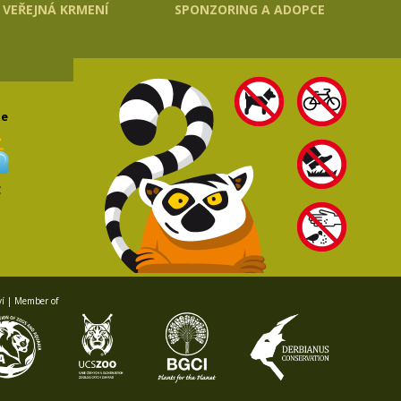
VEŘEJNÁ KRMENÍ
SPONZORING A ADOPCE
le
C
ví | Member of