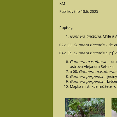
RM
Publikováno 18.6. 2025
Popisky:
Gunnera tinctoria
, Chile a 
02.a 03.
Gunnera tinctoria
– detai
04.a 05.
Gunnera tinctoria
a její 
Gunnera masafuerae
– dru
ostrova Alejandra Selkirka
a 08.
Gunnera masafuerae
Gunnera perpensa
– jediný
Gunnera perpensa
– květen
Mapka míst, kde můžete ros