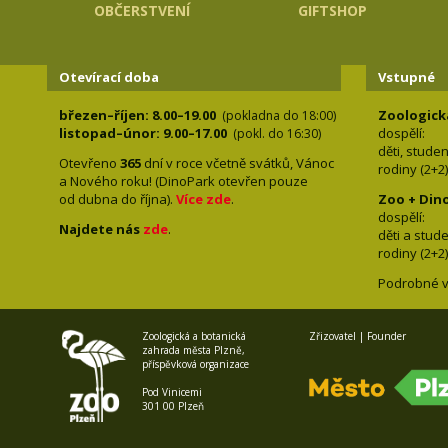
OBČERSTVENÍ
GIFTSHOP
Otevírací doba
Vstupné
březen–říjen: 8.00–19.00
Zoologick
(pokladna do 18:00)
listopad–únor: 9.00–17.00
dospělí:
(pokl. do 16:30)
děti, stude
Otevřeno
365
dní v roce včetně svátků, Vánoc
rodiny 
a Nového roku! (DinoPark otevřen pouze
od dubna do října).
Více zde
.
Zoo + Din
dospě
Najdete nás
zde
.
děti a s
rodiny 
Podrobné v
Zoologická a botanická
Zřizovatel | Founder
zahrada města Plzně,
příspěvková organizace
Pod Vinicemi
301 00 Plzeň