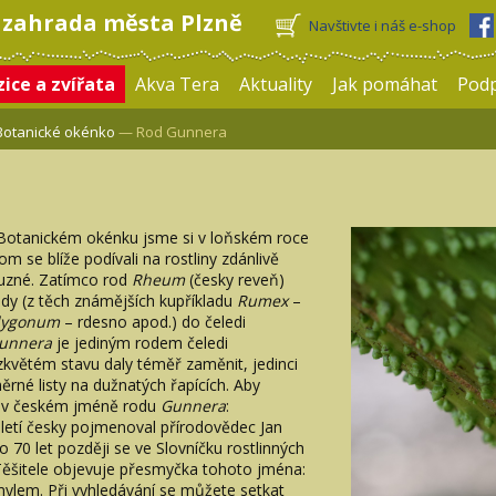
 zahrada města Plzně
Navštivte i náš e-shop
ice a zvířata
Akva Tera
Aktuality
Jak pomáhat
Pod
Botanické okénko
— Rod Gunnera
 Botanickém okénku jsme si v loňském roce
m se blíže podívali na rostliny zdánlivě
buzné. Zatímco rod
Rheum
(česky reveň)
ody (z těch známějších kupříkladu
Rumex
–
lygonum
– rdesno apod.) do čeledi
unnera
je jediným rodem čeledi
ezkvětém stavu daly téměř zaměnit, jedinci
rné listy na dužnatých řapících. Aby
e v českém jméně rodu
Gunnera
:
oletí česky pojmenoval přírodovědec Jan
o 70 let později se ve Slovníčku rostlinných
Těšitele objevuje přesmyčka tohoto jména:
ylem. Při vyhledávání se můžete setkat