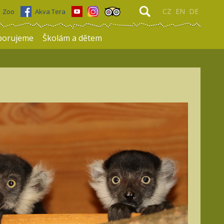
CZ
EN
DE
Zoo
Akva Tera
porujeme
Školám a dětem