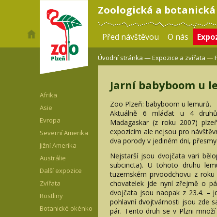
Zoologická a botanická
Před návštěvou
O nás
Expoz
Úvodní stránka —
Expozice a zvířata
—
Jarní babyboom u 
Afrika
Zoo Plzeň: babyboom u lemurů.
Asie
Aktuálně 6 mláďat u 4 druhů
Evropa
Madagaskar (z roku 2007) plze
expozicím ale nejsou pro návštěvní
Severní Amerika
dva porody v jediném dni, přesm
Jižní Amerika
Nejstarší jsou dvojčata vari běl
Austrálie
subcincta). U tohoto druhu le
Další expozice
tuzemském prvoodchovu z roku 2
chovatelek jde nyní zřejmě o pár
Zvířata
dvojčata jsou naopak z 23.4. – 
Rostliny
pohlavní dvojtvárnosti jsou zde s
Botanické okénko
pár. Tento druh se v Plzni množí 