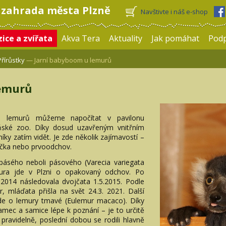
 zahrada města Plzně
Navštivte i náš e-shop
ice a zvířata
Akva Tera
Aktuality
Jak pomáhat
Pod
Přírůstky
— Jarní babyboom u lemurů
lemurů
 lemurů můžeme napočítat v pavilonu
ňské zoo. Díky dosud uzavřeným vnitřním
ky zatím vidět. Je zde několik zajímavostí –
yčka nebo prvoodchov.
opásého neboli pásového (Varecia variegata
mura jde v Plzni o opakovaný odchov. Po
014 následovala dvojčata 1.5.2015. Podle
, mláďata přišla na svět 24.3. 2021. Další
jde o lemury tmavé (Eulemur macaco). Díky
amec a samice lépe k poznání – je to určitě
pravidelně, poslední dobou se rodili hlavně