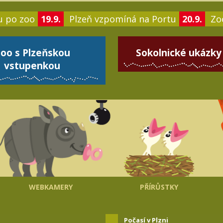
u po zoo
19.9.
Plzeň vzpomíná na Portu
20.9.
Zoo
oo s Plzeňskou
Sokolnické ukázky
vstupenkou
WEBKAMERY
PŘÍRŮSTKY
Počasí v Plzni