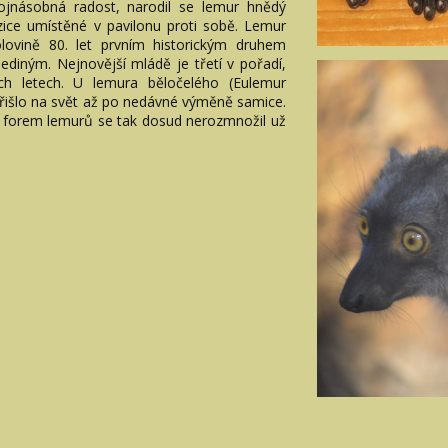
vojnásobná radost, narodil se lemur hnědý
zice umístěné v pavilonu proti sobě. Lemur
olovině 80. let prvním historickým druhem
ediným. Nejnovější mládě je třetí v pořadí,
ch letech. U lemura běločelého (Eulemur
přišlo na svět až po nedávné výměně samice.
11 forem lemurů se tak dosud nerozmnožil už