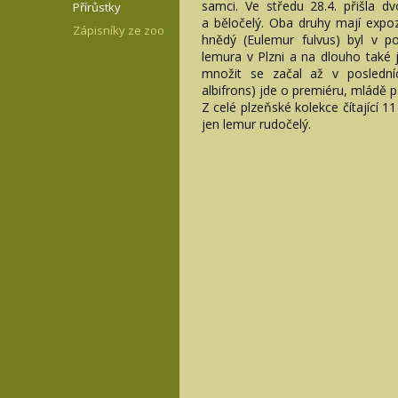
samci. Ve středu 28.4. přišla d
Přírůstky
a běločelý. Oba druhy mají expo
Zápisníky ze zoo
hnědý (Eulemur fulvus) byl v p
lemura v Plzni a na dlouho také j
množit se začal až v poslední
albifrons) jde o premiéru, mládě 
Z celé plzeňské kolekce čítající 
jen lemur rudočelý.