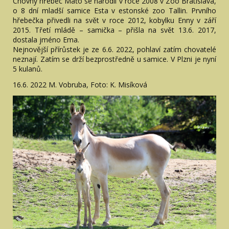
Chovný hřebec Maťo se narodil v roce 2008 v Zoo Bratislava,
o 8 dní mladší samice Esta v estonské zoo Tallin. Prvního
hřebečka přivedli na svět v roce 2012, kobylku Enny v září
2015. Třetí mládě – samička – přišla na svět 13.6. 2017,
dostala jméno Ema.
Nejnovější přírůstek je ze 6.6. 2022, pohlaví zatím chovatelé
neznají. Zatím se drží bezprostředně u samice. V Plzni je nyní
5 kulanů.
16.6. 2022 M. Vobruba, Foto: K. Misíková