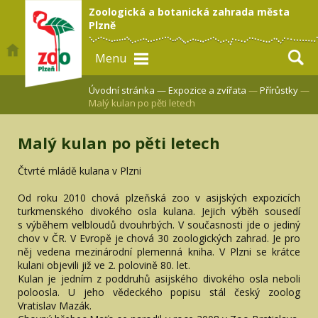
Zoologická a botanická zahrada města
Plzně
Menu
Úvodní stránka —
Expozice a zvířata
—
Přírůstky
—
Malý kulan po pěti letech
Malý kulan po pěti letech
Čtvrté mládě kulana v Plzni
Od roku 2010 chová plzeňská zoo v asijských expozicích
turkmenského divokého osla kulana. Jejich výběh sousedí
s výběhem velbloudů dvouhrbých. V současnosti jde o jediný
chov v ČR. V Evropě je chová 30 zoologických zahrad. Je pro
něj vedena mezinárodní plemenná kniha. V Plzni se krátce
kulani objevili již ve 2. polovině 80. let.
Kulan je jedním z poddruhů asijského divokého osla neboli
poloosla. U jeho vědeckého popisu stál český zoolog
Vratislav Mazák.