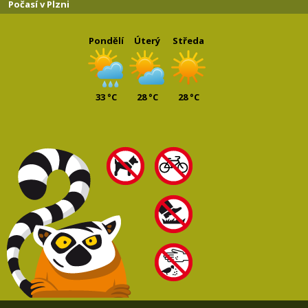
Počasí v Plzni
Pondělí
Úterý
Středa
33 °C
28 °C
28 °C