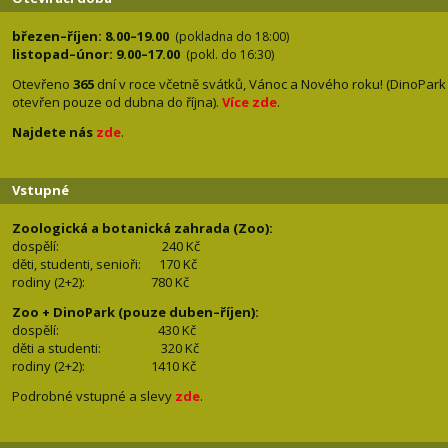
březen–říjen: 8.00–19.00
(pokladna do 18:00)
listopad–únor: 9.00–17.00
(pokl. do 16:30)
Otevřeno
365
dní v roce včetně svátků, Vánoc a Nového roku! (DinoPark
otevřen pouze od dubna do října).
Více zde
.
Najdete nás
zde
.
Vstupné
Zoologická a botanická zahrada (Zoo):
dospělí:
240 Kč
děti, studenti, senioři: 170
Kč
rodiny (2+2): 780
Kč
Zoo + DinoPark (pouze duben–říjen):
dospělí: 430
Kč
děti a studenti: 32
0 Kč
rodiny (2+2): 1410
Kč
Podrobné vstupné a slevy
zde
.