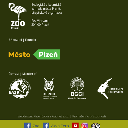
Zoologická a botanická
zahrada města Plzně,
příspěvková organizace
Pod Vinicemi
301 00 Plzeň
Zřizovatel | Founder
Členství | Member of
Webdesign:
Pavel Botka
a
Agionet s.r.o.
|
Prohlášení o přístupnosti
Zoo
Akva-Tera