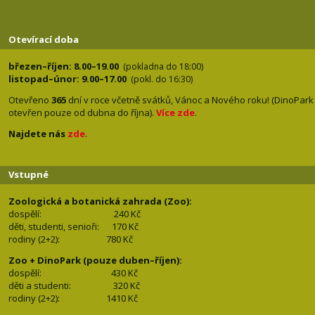
Otevírací doba
březen–říjen: 8.00–19.00
(pokladna do 18:00)
listopad–únor: 9.00–17.00
(pokl. do 16:30)
Otevřeno
365
dní v roce včetně svátků, Vánoc a Nového roku! (DinoPark
otevřen pouze od dubna do října).
Více zde
.
Najdete nás
zde
.
Vstupné
Zoologická a botanická zahrada (Zoo):
dospělí:
240 Kč
děti, studenti, senioři: 170
Kč
rodiny (2+2): 780
Kč
Zoo + DinoPark (pouze duben–říjen):
dospělí: 430
Kč
děti a studenti: 32
0 Kč
rodiny (2+2): 1410
Kč