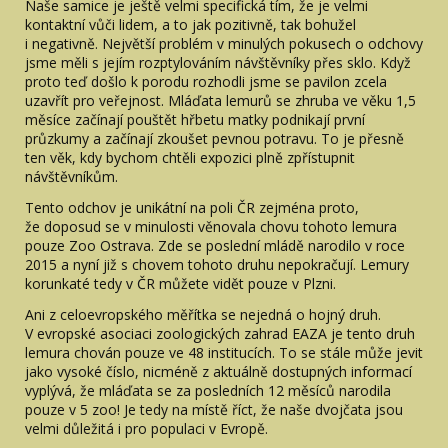
Naše samice je ještě velmi specifická tím, že je velmi
kontaktní vůči lidem, a to jak pozitivně, tak bohužel
i negativně. Největší problém v minulých pokusech o odchovy
jsme měli s jejím rozptylováním návštěvníky přes sklo. Když
proto teď došlo k porodu rozhodli jsme se pavilon zcela
uzavřít pro veřejnost. Mláďata lemurů se zhruba ve věku 1,5
měsíce začínají pouštět hřbetu matky podnikají první
průzkumy a začínají zkoušet pevnou potravu. To je přesně
ten věk, kdy bychom chtěli expozici plně zpřístupnit
návštěvníkům.
Tento odchov je unikátní na poli ČR zejména proto,
že doposud se v minulosti věnovala chovu tohoto lemura
pouze Zoo Ostrava. Zde se poslední mládě narodilo v roce
2015 a nyní již s chovem tohoto druhu nepokračují. Lemury
korunkaté tedy v ČR můžete vidět pouze v Plzni.
Ani z celoevropského měřítka se nejedná o hojný druh.
V evropské asociaci zoologických zahrad EAZA je tento druh
lemura chován pouze ve 48 institucích. To se stále může jevit
jako vysoké číslo, nicméně z aktuálně dostupných informací
vyplývá, že mláďata se za posledních 12 měsíců narodila
pouze v 5 zoo! Je tedy na místě říct, že naše dvojčata jsou
velmi důležitá i pro populaci v Evropě.