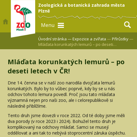
Zoologická a botanická zahrada města
Plzně
Menu
Úvodní stránka —
Expozice a zvířata
—
Přírůstky
—
Mláďata korunkatých lemurů – po deseti…
Mláďata korunkatých lemurů – po
deseti letech v ČR!
Dne 14. června se v naší zoo narodila dvojčata lemurů
korunkatých. Bylo by to vůbec poprvé, kdy by se u nás
odchov tohoto lemura povedl. Proč jsou tato mláďata
významná nejen pro naši zoo, ale i celorepublikově si
následně přiblížíme.
Tento druh jsme dovezli v roce 2022. Od té doby jsme měli
dva porody (v roce 2023 i 2024). Bohužel tento druh je
komplikovaný na odchovy mláďat. Samci se musejí
oddělovat a ani tak to nebývá stoprocentní záruka úspěchu.