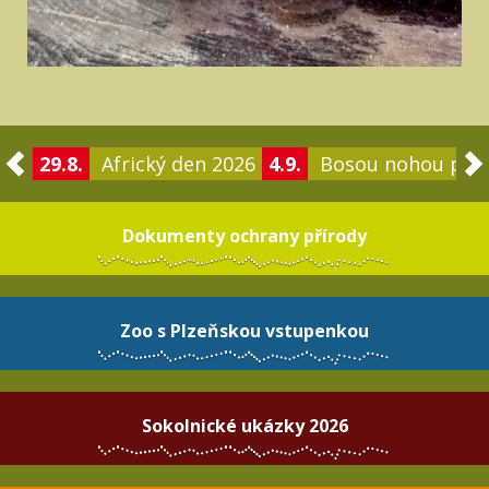
29.8.
Africký den 2026
4.9.
Bosou nohou po 
Dokumenty ochrany přírody
Zoo s Plzeňskou vstupenkou
Sokolnické ukázky 2026