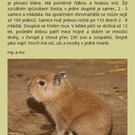
je plovací blána. Má poměrně řídkou a hrubou srst. Žijí
sociálním způsobem života, v jedné skupině je samec, 2 - 3
samice a mláďata. Na společném shromaždišti se může sejít
až 100 jedinců. Samice rodí jednou ročně po 110 dnech 2 - 8
mláďat. Dospívá ve třetím roce. V lidské péči se dožívá až 12
let, poslední dobou patří mezi hojné a dobře se množící
druhy, v Evropě ji chová přes 230 zoo a zooparků. Stejně
jako např. hroch má oči, uši a nozdry v jedné rovině.
mp a mv