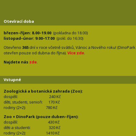
Otevírací doba
březen–říjen: 8.00–19.00
(pokladna do 18:00)
listopad–únor: 9.00–17.00
(pokl. do 16:30)
Otevřeno
365
dní v roce včetně svátků, Vánoc a Nového roku! (DinoPark
otevřen pouze od dubna do října).
Více zde
.
Najdete nás
zde
.
Vstupné
Zoologická a botanická zahrada (Zoo):
dospělí:
240 Kč
děti, studenti, senioři: 170
Kč
rodiny (2+2): 780
Kč
Zoo + DinoPark (pouze duben–říjen):
dospělí: 430
Kč
děti a studenti: 32
0 Kč
rodiny (2+2): 1410
Kč