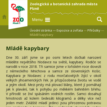
Zoologická a botanická zahrada města
Plzně
Menu
Úvodní stránka —
Expozice a zvířata
—
Přírůstky
—
Mládě kapybary
Mládě kapybary
Dne 30. září jsme se po osmi letech dočkali narození
mláděte největšího hlodavce na světě, kapybary. Rodiče se
narodili v roce 2018. Tři samice jsme v loňském roce dovezli
z německého Mnichova a samce ze slovenských Košic.
Kapybara je hlodavec z rodu morčatovitých žijící v okolí
velkých jihoamerických řek. Je přizpůsobena životu ve vodě
a jejím okolí. Mezi prsty má plovací blány, které jí pomáhají
jak k plavání, tak k pohybu po měkkém bahnitém břehu.
V přírodě se živí spásáním vodních rostlin. Samci dosahují
hmotnosti až kolem šedesáti kilogramů a délky více než
jeden metr. Zvláště mladí jedinci jsou přirozenou potravou