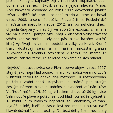
pro anakondy a kajmany. Žijí v rodinných skupinách, jeden
dominantní samec, několik samic a jejich mláďata. V naší
Zoo kapybary chováme od roku 1997 dovezením prvních
zvířat z děčínské Zoo. Poslední mláďata jsme odchovali
v roce 2008, ta se u nás dožila až dvanácti let. Poslední dvě
mláďata se narodila v roce 2012, ale po několika dnech
uhynula.Kapybary u nás žijí ve společné expozici s lamami
vikuňa a nandu pampovými. Mají k dispozici velký travnatý
výběh, kde se mohou celý den pást a dva bazény. Vnitřní,
který využívají i v zimním období a velký venkovní. Kromě
trávy dostávají seno a v malém množství granule
a kořenovou zeleninu. Vzhledem k tomu, že máme tři
samice, tak doufáme, že se letos dočkáme dalších mláďat.
Největší hlodavec světa se v Plzni poprvé objevil v roce 1997,
stejně jako například tučňáci, mary, komodští varani či zubři.
V historii chovu se opakovaně rozmnožil. K rozmnožování
potřebují vodní nádrž. Kapybara je známá pod starým
českým názvem plavoun, indiánské označení zní Pán trávy.
V přírodě může vážit 50 kg, v lidském chovu až 80 kg i více.
Velmi dobře plave a potápí se, pod hladinou může vydržet 8-
10 minut. Jejími hlavními nepřáteli jsou anakondy, kajmani,
jaguáři a lidé, kteří je často loví pro maso. Potravu tvoří
hlavně dužnaté vodní rostliny. Dorůstá délky 1 m, mezi prsty