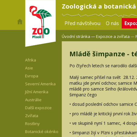
Zoologická a botanická
Před návštěvou
O nás
Expoz
Úvodní stránka —
Expozice a zvířata
—
Mládě šimpanze - t
Afrika
Po čtyřech letech se narodilo dal
Asie
Evropa
Malý samec přišel na svět 28.12. 
matku jde první odchov; samice Má
Severní Amerika
mládě pro samce Siriho (královéd
Jižní Amerika
šimpanz čego
Austrálie
• dosud poslední odchov samice Ca
Další expozice
• pro mládě je kritický první rok ži
Zvířata
• ve skupině nyní 1 samec, 4 dosp
Rostliny
Botanické okénko
• šimpanzi žijí v Plzni s přestávk