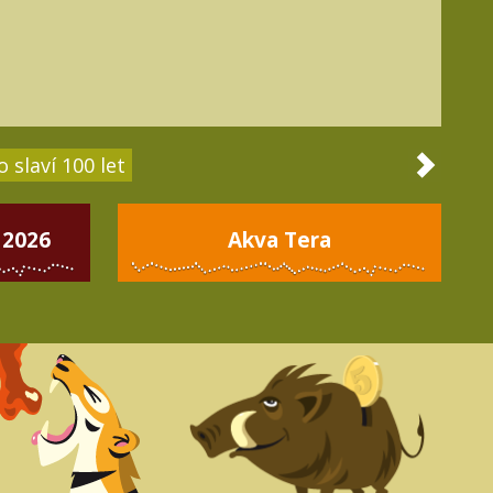
 slaví 100 let
 2026
Akva Tera