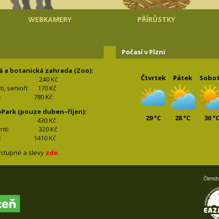
WEBKAMERY
PŘÍRŮSTKY
Počasí v Plzni
á a botanická zahrada (Zoo):
Čtvrtek
Pátek
Sobo
240 Kč
nti, senioři: 170
Kč
(2+2): 780
Kč
oPark (pouze duben–říjen):
29 °C
28 °C
30 °
lí: 430
Kč
tudenti: 32
0 Kč
(2+2): 1410
Kč
stupné a slevy
zde
.
Členst