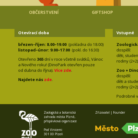
OBČERSTVENÍ
GIFTSHOP
Otevírací doba
Vstupné
březen–říjen: 8.00–19.00
Zoologick
(pokladna do 18:00)
listopad–únor: 9.00–17.00
dospělí:
(pokl. do 16:30)
děti, stude
Otevřeno
365
dní v roce včetně svátků, Vánoc
rodiny 
a Nového roku! (DinoPark otevřen pouze
od dubna do října).
Více zde
.
Zoo + Din
dospě
Najdete nás
zde
.
děti a s
rodiny 
Podrobné v
Zoologická a botanická
Zřizovatel | Founder
zahrada města Plzně,
příspěvková organizace
Pod Vinicemi
301 00 Plzeň