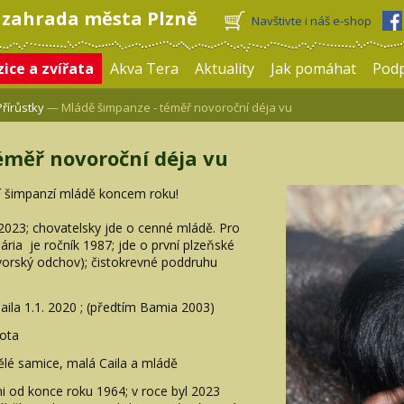
 zahrada města Plzně
Navštivte i náš e-shop
ice a zvířata
Akva Tera
Aktuality
Jak pomáhat
Pod
Přírůstky
— Mládě šimpanze - téměř novoroční déja vu
éměř novoroční déja vu
ší šimpanzí mládě koncem roku!
2023; chovatelsky jde o cenné mládě. Pro
ria je ročník 1987; jde o první plzeňské
vorský odchov); čistokrevné poddruhu
ila 1.1. 2020 ; (předtím Bamia 2003)
vota
ělé samice, malá Caila a mládě
ami od konce roku 1964; v roce byl 2023