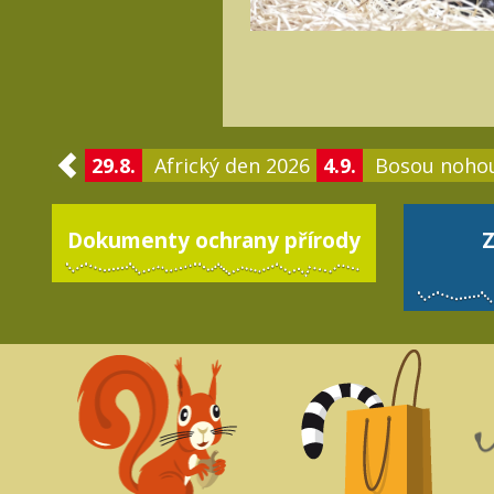
29.8.
Africký den 2026
4.9.
Bosou noho
Dokumenty ochrany přírody
Z