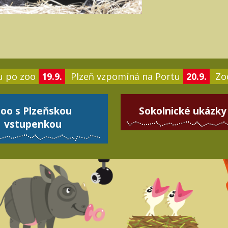
u po zoo
19.9.
Plzeň vzpomíná na Portu
20.9.
Zoo
oo s Plzeňskou
Sokolnické ukázky
vstupenkou