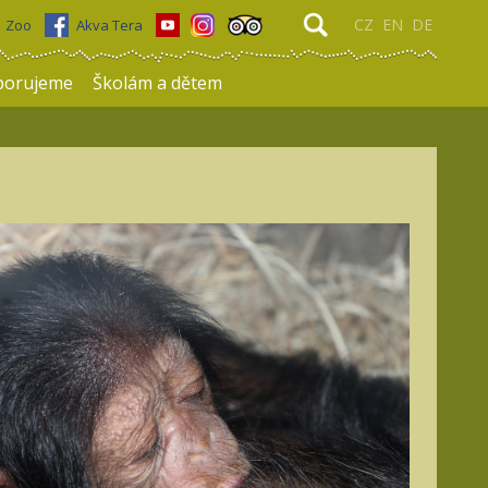
CZ
EN
DE
Zoo
Akva Tera
porujeme
Školám a dětem