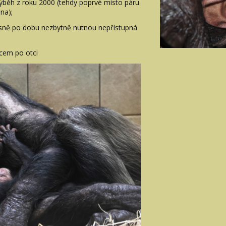
ýběh z roku 2000 (tehdy poprvé místo páru
na);
časně po dobu nezbytně nutnou nepřístupná
ncem po otci