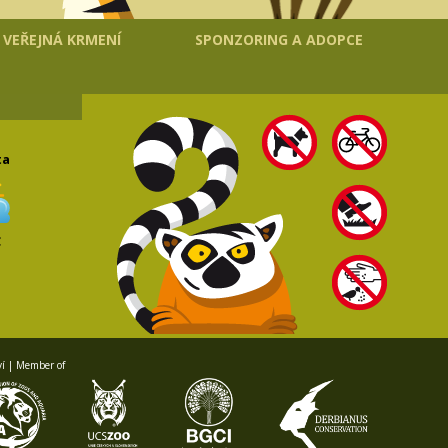
VEŘEJNÁ KRMENÍ
SPONZORING A ADOPCE
ta
C
ví | Member of