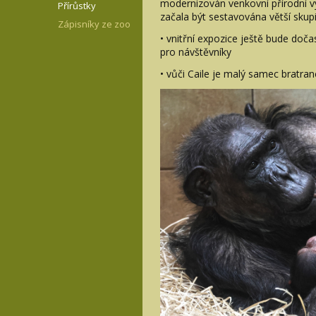
modernizován venkovní přírodní v
Přírůstky
začala být sestavována větší skupi
Zápisníky ze zoo
• vnitřní expozice ještě bude do
pro návštěvníky
• vůči Caile je malý samec bratra