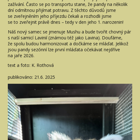
zažívání. Často se po transportu stane, že pandy na několik
dní odmítnou přijímat potravu. Z těchto důvodů jsme
se zveřejněním jeho příjezdu čekali a rozhodli jsme
se to zveřejnit právě dnes – tedy v den jeho 1. narozenin!
Náš nový samec se jmenuje Mushu a bude tvořit chovný pár
s naší samicí Lavinií (známou též jako Lavina). Doufáme,
že spolu budou harmonizovat a dočkáme se mláďat. Jelikož
jsou pandy sezónní lze první mláďata očekávat nejdříve
na jaře 2026.
text a foto: K. Rothová
publikováno: 21.6. 2025