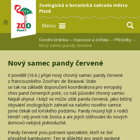
Zoologická a botanická zahrada města
Plzně
Menu
Úvodní stránka —
Expozice a zvířata
—
Přírůstky
—
Nový samec pandy červené
Nový samec pandy červené
V pondělí (16.6.) přijel nový chovný samec pandy červené
z francouzského ZooParc de Beauval. Stalo
se tak na základě doporučení koordinátora pro evropský
chov pand červených poté, co náš původní chovný samec
Nepál uhynul. I když se může zdát panda červená, jako běžný
obyvatel zoologických zahrad na našeho nového samce
jsme čekali od loňského podzimu. Pandy musejí být v rodiči
téměř celý první rok života a ani jejich stěhování do nových
domovů nebývá jednoduché.
Pandy červené jsou potravní specialisté, kteří se živí
převážně bambusem. Ten je důležité pro jejich správné