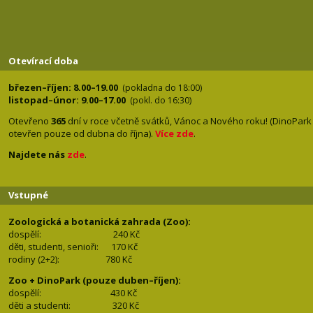
Otevírací doba
březen–říjen: 8.00–19.00
(pokladna do 18:00)
listopad–únor: 9.00–17.00
(pokl. do 16:30)
Otevřeno
365
dní v roce včetně svátků, Vánoc a Nového roku! (DinoPark
otevřen pouze od dubna do října).
Více zde
.
Najdete nás
zde
.
Vstupné
Zoologická a botanická zahrada (Zoo):
dospělí:
240 Kč
děti, studenti, senioři: 170
Kč
rodiny (2+2): 780
Kč
Zoo + DinoPark (pouze duben–říjen):
dospělí: 430
Kč
děti a studenti: 32
0 Kč