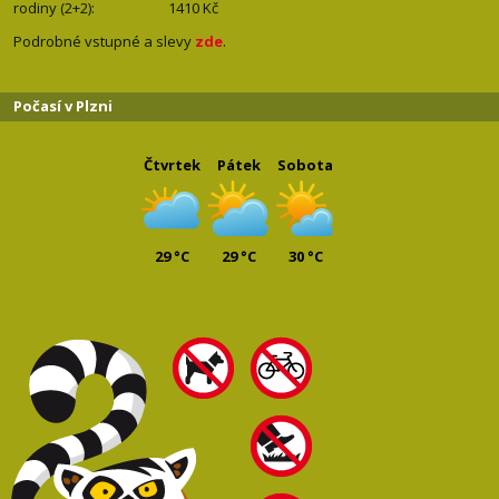
rodiny (2+2): 1410
Kč
Podrobné vstupné a slevy
zde
.
Počasí v Plzni
Čtvrtek
Pátek
Sobota
29 °C
29 °C
30 °C