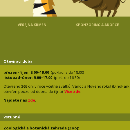
VEŘEJNÁ KRMENÍ
SPONZORING A ADOPCE
Otevírací doba
březen–říjen: 8.00–19.00
(pokladna do 18:00)
listopad–únor: 9.00–17.00
(pokl. do 16:30)
Otevřeno
365
dní v roce včetně svátků, Vánoc a Nového roku! (DinoPark
otevřen pouze od dubna do října).
Více zde
.
Najdete nás
zde
.
Vstupné
Zoologická a botanická zahrada (Zoo):