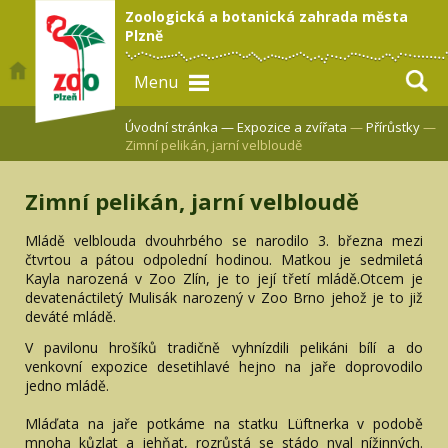
Zoologická a botanická zahrada města
Plzně
Menu
Úvodní stránka —
Expozice a zvířata
—
Přírůstky
—
Zimní pelikán, jarní velbloudě
Zimní pelikán, jarní velbloudě
Mládě velblouda dvouhrbého se narodilo 3. března mezi
čtvrtou a pátou odpolední hodinou. Matkou je sedmiletá
Kayla narozená v Zoo Zlín, je to její třetí mládě.Otcem je
devatenáctiletý Mulisák narozený v Zoo Brno jehož je to již
deváté mládě.
V pavilonu hrošíků tradičně vyhnízdili pelikáni bílí a do
venkovní expozice desetihlavé hejno na jaře doprovodilo
jedno mládě.
Mláďata na jaře potkáme na statku Lüftnerka v podobě
mnoha kůzlat a jehňat, rozrůstá se stádo nyal nížinných.