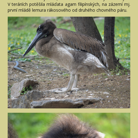
V teráriích potěšila mláďata agam filipínských, na zázemí mj.
první mládě lemura rákosového od druhého chovného páru.