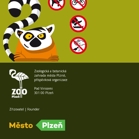
Zoologická a botanická
zahrada města Plzně,
příspěvková organizace
Pod Vinicemi
301 00 Plzeň
Zřizovatel | Founder