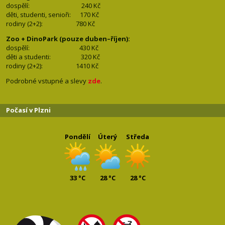
dospělí:
240 Kč
děti, studenti, senioři: 170
Kč
rodiny (2+2): 780
Kč
Zoo + DinoPark (pouze duben–říjen):
dospělí: 430
Kč
děti a studenti: 32
0 Kč
rodiny (2+2): 1410
Kč
Podrobné vstupné a slevy
zde
.
Počasí v Plzni
Pondělí
Úterý
Středa
33 °C
28 °C
28 °C