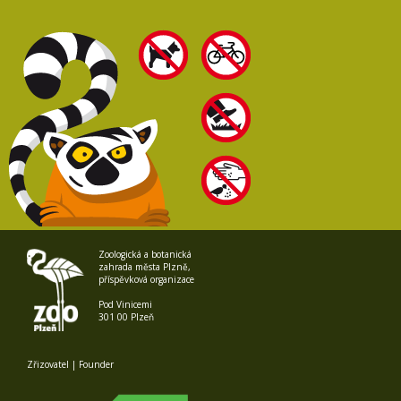
Zoologická a botanická
zahrada města Plzně,
příspěvková organizace
Pod Vinicemi
301 00 Plzeň
Zřizovatel | Founder