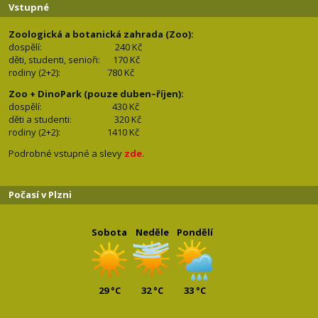
Vstupné
Zoologická a botanická zahrada (Zoo):
dospělí:
240 Kč
děti, studenti, senioři: 170
Kč
rodiny (2+2): 780
Kč
Zoo + DinoPark (pouze duben–říjen):
dospělí: 430
Kč
děti a studenti: 32
0 Kč
rodiny (2+2): 1410
Kč
Podrobné vstupné a slevy
zde
.
Počasí v Plzni
Sobota
Neděle
Pondělí
29 °C
32 °C
33 °C