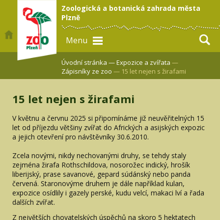
Zoologická a botanická zahrada města
Plzně
Menu
Úvodní stránka —
Expozice a zvířata
—
Zápisníky ze zoo
— 15 let nejen s žirafami
15 let nejen s žirafami
V květnu a červnu 2025 si připomínáme již neuvěřitelných 15
let od příjezdu většiny zvířat do Afrických a asijských expozic
a jejich otevření pro návštěvníky 30.6.2010.
Zcela novými, nikdy nechovanými druhy, se tehdy staly
zejména žirafa Rothschildova, nosorožec indický, hrošík
liberijský, prase savanové, gepard súdánský nebo panda
červená. Staronovýme druhem je dále například kulan,
expozice osídlily i gazely perské, kudu velcí, makaci lví a řada
dalších zvířat.
Z největších chovatelských úspěchů na skoro 5 hektatech