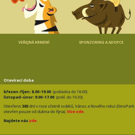
VEŘEJNÁ KRMENÍ
SPONZORING A ADOPCE
Otevírací doba
březen–říjen: 8.00–19.00
(pokladna do 18:00)
listopad–únor: 9.00–17.00
(pokl. do 16:30)
Otevřeno
365
dní v roce včetně svátků, Vánoc a Nového roku! (DinoPark
otevřen pouze od dubna do října).
Více zde
.
Najdete nás
zde
.