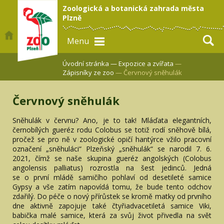
Zoologická a botanická zahrada města
Plzně
Menu
Úvodní stránka —
Expozice a zvířata
—
Zápisníky ze zoo
— Červnový sněhulák
Červnový sněhulák
Sněhulák v červnu? Ano, je to tak! Mláďata elegantních,
černobílých gueréz rodu Colobus se totiž rodí sněhově bílá,
pročež se pro ně v zoologické opičí hantýrce vžilo pracovní
označení „sněhuláci“ Plzeňský „sněhulák“ se narodil 7. 6.
2021, čímž se naše skupina gueréz angolských (Colobus
angolensis palliatus) rozrostla na šest jedinců. Jedná
se o první mládě samičího pohlaví od desetileté samice
Gypsy a vše zatím napovídá tomu, že bude tento odchov
zdařilý. Do péče o nový přírůstek se kromě matky od prvního
dne aktivně zapojuje také čtyřiadvacetiletá samice Viki,
babička malé samice, která za svůj život přivedla na svět