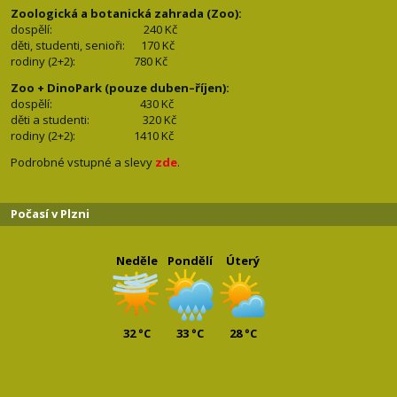
Zoologická a botanická zahrada (Zoo):
dospělí:
240 Kč
děti, studenti, senioři: 170
Kč
rodiny (2+2): 780
Kč
Zoo + DinoPark (pouze duben–říjen):
dospělí: 430
Kč
děti a studenti: 32
0 Kč
rodiny (2+2): 1410
Kč
Podrobné vstupné a slevy
zde
.
Počasí v Plzni
Neděle
Pondělí
Úterý
32 °C
33 °C
28 °C