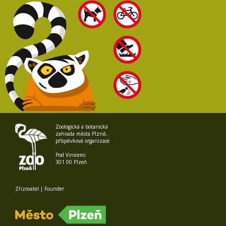
Zoologická a botanická
zahrada města Plzně,
příspěvková organizace
Pod Vinicemi
301 00 Plzeň
Zřizovatel | Founder