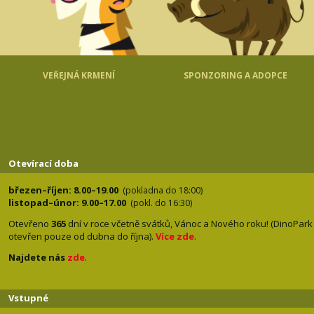
VEŘEJNÁ KRMENÍ
SPONZORING A ADOPCE
Otevírací doba
březen–říjen: 8.00–19.00
(pokladna do 18:00)
listopad–únor: 9.00–17.00
(pokl. do 16:30)
Otevřeno
365
dní v roce včetně svátků, Vánoc a Nového roku! (DinoPark
otevřen pouze od dubna do října).
Více zde
.
Najdete nás
zde
.
Vstupné