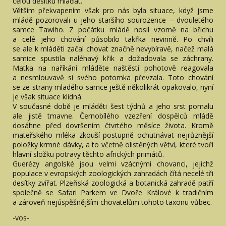
celou desítku mláďat.
Větším překvapením však pro nás byla situace, když jsme
mládě pozorovali u jeho staršího sourozence – dvouletého
samce Tawiho. Z počátku mládě nosil vzorně na břichu
a celé jeho chování působilo takřka nevinně. Po chvíli
se ale k mláděti začal chovat značně nevybíravě, načež malá
samice spustila naléhavý křik a dožadovala se záchrany.
Matka na naříkání mláděte naštěstí pohotově reagovala
a nesmlouvavě si svého potomka převzala. Toto chování
se ze strany mladého samce ještě několikrát opakovalo, nyní
je však situace klidná.
V současné době je mláděti šest týdnů a jeho srst pomalu
ale jistě tmavne. Černobílého vzezření dospělců mládě
dosáhne před dovršením čtvrtého měsíce života. Kromě
mateřského mléka zkouší postupně ochutnávat nejrůznější
položky krmné dávky, a to včetně olistěných větví, které tvoří
hlavní složku potravy těchto afrických primátů.
Guerézy angolské jsou velmi vzácnými chovanci, jejichž
populace v evropských zoologických zahradách čítá necelé tři
desítky zvířat. Plzeňská zoologická a botanická zahradě patří
společně se Safari Parkem ve Dvoře Králové k tradičním
a zároveň nejúspěšnějším chovatelům tohoto taxonu vůbec.
-vos-