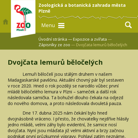
Zoologická a botanická zahrada města
Plzně
Menu
Úvodní stránka —
Expozice a zvířata
—
Zápisníky ze zoo
— Dvojčata lemurů běločelých
Dvojčata lemurů běločelých
Lemuři běločelí jsou stálým druhem v našem
Madagaskarské pavilónu. Aktuální chovný pár byl sestaven
v roce 2020. Hned o rok později se narodilo vůbec první
mládě běločelého lemura v Plzni – sameček a další rok
následovala samička. Ta bohužel dlouho čekala na odjezd
do nového domova, a proto následovala dvouletá pauza.
Dne 17. dubna 2025 nám čekání bylo hned
dvojnásobně vráceno. I přesto, že chovatelky nejdříve hlásily
jedno mládě, velmi záhy bylo evidentní, že samice nosí
dvojčata. Nyní jsou mláďata již velmi aktivní a brzy začnou
podnikat první průzkumné výpravy. Pohlaví zatím neznáme,