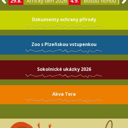
29.8.
Africký den 2026
4.9.
Bosou nohou po 
Dokumenty ochrany přírody
Zoo s Plzeňskou vstupenkou
Sokolnické ukázky 2026
Akva Tera