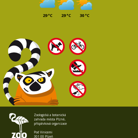
29 °C
29 °C
30 °C
Zoologická a botanická
zahrada města Plzně,
příspěvková organizace
Pod Vinicemi
301 00 Plzeň