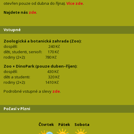
otevřen pouze od dubna do října).
Více zde
.
Najdete nás
zde
.
Vstupné
Zoologická a botanická zahrada (Zoo):
dospělí:
240 Kč
děti, studenti, senioři: 170
Kč
rodiny (2+2): 780
Kč
Zoo + DinoPark (pouze duben–říjen):
dospělí: 430
Kč
děti a studenti: 32
0 Kč
rodiny (2+2): 1410
Kč
Podrobné vstupné a slevy
zde
.
Počasí v Plzni
Čtvrtek
Pátek
Sobota