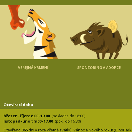
VEŘEJNÁ KRMENÍ
SPONZORING A ADOPCE
Otevírací doba
březen–říjen: 8.00–19.00
(pokladna do 18:00)
listopad–únor: 9.00–17.00
(pokl. do 16:30)
Otevřeno
365
dní v roce včetně svátků, Vánoc a Nového roku! (DinoPark