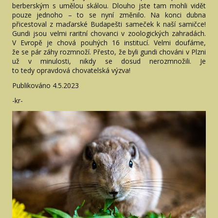
berberským s umělou skálou. Dlouho jste tam mohli vidět
pouze jednoho – to se nyní změnilo. Na konci dubna
přicestoval z maďarské Budapešti sameček k naší samičce!
Gundi jsou velmi raritní chovanci v zoologických zahradách.
V Evropě je chová pouhých 16 institucí. Velmi doufáme,
že se pár záhy rozmnoží. Přesto, že byli gundi chováni v Plzni
už v minulosti, nikdy se dosud nerozmnožili. Je
to tedy opravdová chovatelská výzva!
Publikováno 4.5.2023
-kr-