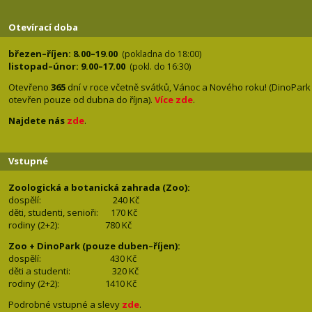
Otevírací doba
březen–říjen: 8.00–19.00
(pokladna do 18:00)
listopad–únor: 9.00–17.00
(pokl. do 16:30)
Otevřeno
365
dní v roce včetně svátků, Vánoc a Nového roku! (DinoPark
otevřen pouze od dubna do října).
Více zde
.
Najdete nás
zde
.
Vstupné
Zoologická a botanická zahrada (Zoo):
dospělí:
240 Kč
děti, studenti, senioři: 170
Kč
rodiny (2+2): 780
Kč
Zoo + DinoPark (pouze duben–říjen):
dospělí: 430
Kč
děti a studenti: 32
0 Kč
rodiny (2+2): 1410
Kč
Podrobné vstupné a slevy
zde
.