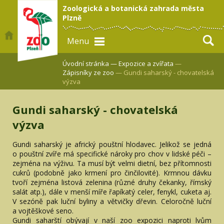
Zoologická a botanická zahrada města
Plzně
Menu
Úvodní stránka —
Expozice a zvířata
—
Zápisníky ze zoo
— Gundi saharský - chovatelská
výzva
Gundi saharský - chovatelská
výzva
Gundi saharský je africký pouštní hlodavec. Jelikož se jedná
o pouštní zvíře má specifické nároky pro chov v lidské péči –
zejména na výživu. Ta musí být velmi dietní, bez přítomnosti
cukrů (podobně jako krmení pro činčilovité). Krmnou dávku
tvoří zejména listová zelenina (různé druhy čekanky, římský
salát atp.), dále v menší míře řapíkatý celer, fenykl, cuketa aj.
V sezóně pak luční byliny a větvičky dřevin. Celoročně luční
a vojtěškové seno.
Gundi saharští obývají v naší zoo expozici naproti lvům