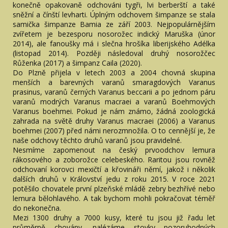
konečně opakovaně odchováni tygři, lvi berberští a také
sněžní a čínští levharti. Úplným odchovem šimpanze se stala
samička šimpanze Bamia ze září 2003. Nejpopulárnějším
zvířetem je bezesporu nosorožec indický Maruška (únor
2014), ale fanoušky má i slečna hrošíka liberijského Adélka
(listopad 2014). Později následoval druhý nosorožčec
Růženka (2017) a šimpanz Caila (2020).
Do Plzně přijela v letech 2003 a 2004 chovná skupina
menších a barevných varanů smaragdových Varanus
prasinus, varanů černých Varanus beccarii a po jednom páru
varanů modrých Varanus macraei a varanů Boehmových
Varanus boehmei. Pokud je nám známo, žádná zoologická
zahrada na světě druhy Varanus macraei (2006) a Varanus
boehmei (2007) před námi nerozmnožila. O to cennější je, že
naše odchovy těchto druhů varanů jsou pravidelné.
Nesmíme zapomenout na český prvoodchov lemura
rákosového a zoborožce celebeského. Raritou jsou rovněž
odchovaní korovci mexičtí a křovináři němí, jakož i několik
dalších druhů v Království jedu z roku 2015. V roce 2021
potěšilo chovatele první plzeňské mládě zebry bezhřívé nebo
lemura bělohlavého. A tak bychom mohli pokračovat téměř
do nekonečna.
Mezi 1300 druhy a 7000 kusy, které tu jsou již řadu let
průměrně chovány, nalézáme stovky pozoruhodných