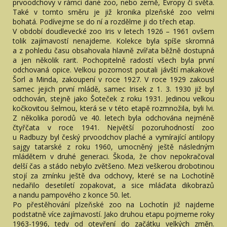
prvoodchovy v rámci dané zoo, nebo země, Evropy či světa.
Také v tomto směru je již kronika plzeňské zoo velmi
bohatá. Podívejme se do ní a rozdělme ji do třech etap.
V období doudlevecké zoo Iris v letech 1926 – 1961 ovšem
tolik zajímavostí nenajdeme. Kolekce byla spíše skromná
a z pohledu času obsahovala hlavně zvířata běžně dostupná
a jen několik rarit. Pochopitelně radostí všech byla první
odchovaná opice. Velkou pozornost poutali jávští makakové
Šorl a Minda, zakoupení v roce 1927. V roce 1929 zakousl
samec jejich první mládě, samec Irisek z 1. 3. 1930 již byl
odchován, stejně jako Šoteček z roku 1931. Jedinou velkou
kočkovitou šelmou, která se v této etapě rozmnožila, byli lvi.
Z několika porodů ve 40. letech byla odchována nejméně
čtyřčata v roce 1941. Největší pozoruhodností zoo
u Radbuzy byl český prvoodchov plaché a vymírající antilopy
sajgy tatarské z roku 1960, umocněný ještě následným
mládětem v druhé generaci. Škoda, že chov nepokračoval
delší čas a stádo nebylo zvětšeno. Mezi veškerou drobotinou
stojí za zmínku ještě dva odchovy, které se na Lochotíně
nedařilo desetiletí zopakovat, a sice mláďata dikobrazů
a nandu pampového z konce 50. let.
Po přestěhování plzeňské zoo na Lochotín již najdeme
podstatně více zajímavostí. Jako druhou etapu pojmeme roky
1963-1996, tedy od otevření do začátku velkých změn.