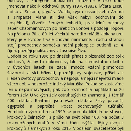
odchovy z kategorie populárních můžeme v této době
jmenovat několik odchovů pumy (1970-1983), lvíčata Luisu,
Lotku a Sultána, jaguára Waldu, tygra ussurijského Amura
a šimpanze Alana (ti dva však nebyli odchováni do
dospělosti); čtveřici černých levhartů, pravidelné odchovy
zeber Chapmannových po hřebcích Lonovi a později Hopovi.
Na přelomu 70. a 80. let vícekrát narodilo mládě klokana uru,
který je v Evropě trvale chován minimálně. Trochu stranou
stojí prvoodchov samečka noční poloopice outloně ze 4.
října, později publikovaný v časopise Živa.
Období od roku 1996 po dnešek přineslo plzeňské zoo tolik
odchovů, že by to dokonce vydalo na samostatnou knihu.
V úvodních letech se začali množit vzácní přímorožci
šavlorozí a vlci hřivnatí, později ary vojenské, přišel ale
i jeden světový prvoodchov a nejpopulárnější i největší mládě
všech dob – nosorožec indický Maruška. Pokud se zastavíme
jen u nejzajímavějších, pak zoo rozmnožila například na 20
forem želv. U velkých želv ostruhatých to znamená již téměř
600 mláďat. Raritami jsou však mláďata želvy pavoučí,
egyptské a paprsčité. Počet odchovaných tučňáků
Humboldtových od roku 1999 se pomalu blíží druhé stovce,
krokodýlů čelnatých již přišlo na svět přes 100. Na počet 3
rozmnožených druhů v rámci řádu zvýšila dějiny dvojice
krokodýlů siamských z roku 2015. V poslední dvacetiletce byli