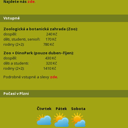
Najdete nás
zde
.
Vstupné
Zoologická a botanická zahrada (Zoo):
dospělí:
240 Kč
děti, studenti, senioři: 170
Kč
rodiny (2+2): 780
Kč
Zoo + DinoPark (pouze duben–říjen):
dospělí: 430
Kč
děti a studenti: 32
0 Kč
rodiny (2+2): 1410
Kč
Podrobné vstupné a slevy
zde
.
Počasí v Plzni
Čtvrtek
Pátek
Sobota