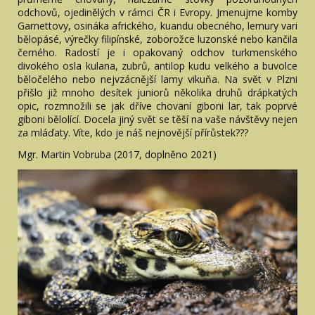
odchovů, ojedinělých v rámci ČR i Evropy. Jmenujme komby
Garnettovy, osináka afrického, kuandu obecného, lemury vari
bělopásé, výrečky filipínské, zoborožce luzonské nebo kančila
černého. Radostí je i opakovaný odchov turkmenského
divokého osla kulana, zubrů, antilop kudu velkého a buvolce
běločelého nebo nejvzácnější lamy vikuňa. Na svět v Plzni
přišlo již mnoho desítek juniorů několika druhů drápkatých
opic, rozmnožili se jak dříve chovaní giboni lar, tak poprvé
giboni bělolící. Docela jiný svět se těší na vaše návštěvy nejen
za mláďaty. Víte, kdo je náš nejnovější přírůstek???
Mgr. Martin Vobruba (2017, doplněno 2021)