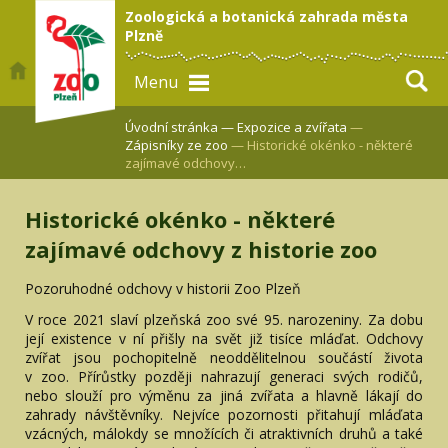
Zoologická a botanická zahrada města
Plzně
Menu
Úvodní stránka —
Expozice a zvířata
—
Zápisníky ze zoo
— Historické okénko - některé
zajímavé odchovy…
Historické okénko - některé
zajímavé odchovy z historie zoo
Pozoruhodné odchovy v historii Zoo Plzeň
V roce 2021 slaví plzeňská zoo své 95. narozeniny. Za dobu
její existence v ní přišly na svět již tisíce mláďat. Odchovy
zvířat jsou pochopitelně neoddělitelnou součástí života
v zoo. Přírůstky později nahrazují generaci svých rodičů,
nebo slouží pro výměnu za jiná zvířata a hlavně lákají do
zahrady návštěvníky. Nejvíce pozornosti přitahují mláďata
vzácných, málokdy se množících či atraktivních druhů a také