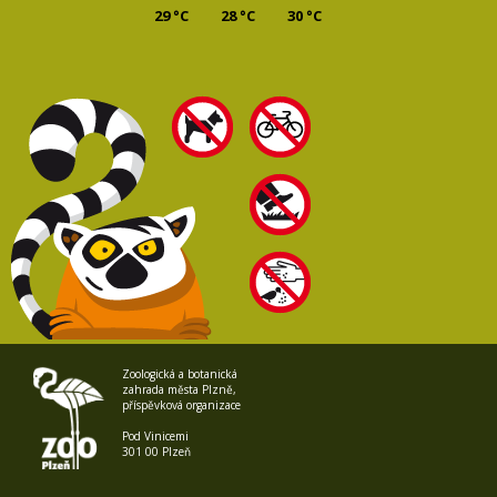
29 °C
28 °C
30 °C
Zoologická a botanická
zahrada města Plzně,
příspěvková organizace
Pod Vinicemi
301 00 Plzeň