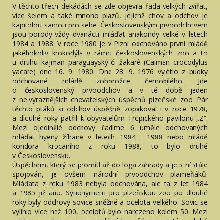
V těchto třech dekádách se zde objevila řada velkých zvířat,
více šelem a také mnoho plazů, jejichž chov a odchov je
kapitolou samou pro sebe. Československým prvoodchovem
jsou porody vždy dvanácti mláďat anakondy velké v letech
1984 a 1988. V roce 1980 je v Plzni odchováno první mládě
jakéhokoliv krokodýla v rámci československých zoo a to
u druhu kajman paraguayský či žakaré (Caiman crocodylus
yacare) dne 16. 9. 1980. Dne 23. 9. 1976 vylétlo z budky
odchované mládě zoborožce černobílého. Jde
o československý prvoodchov a v té době jeden
z nejvýraznějších chovatelských úspěchů plzeňské zoo. Pár
těchto ptáků si odchov úspěšně zopakoval i v roce 1978,
a dlouhé roky patřil k obyvatelům Tropického pavilonu „Z“.
Mezi ojedinělé odchovy řadíme 6 uměle odchovaných
mláďat hyeny žíhané v letech 1984 - 1988 nebo mládě
kondora krocaního z roku 1988, to bylo druhé
v Československu.
Úspěchem, který se promítl až do loga zahrady a je s ní stále
spojován, je ovšem národní prvoodchov plameňáků.
Mláďata z roku 1983 nebyla odchována, ale ta z let 1984
a 1985 již ano. Synonymem pro plzeňskou zoo po dlouhé
roky byly odchovy sovice sněžné a ocelota velkého. Sovic se
vylíhlo více než 100, ocelotů bylo narozeno kolem 50. Mezi