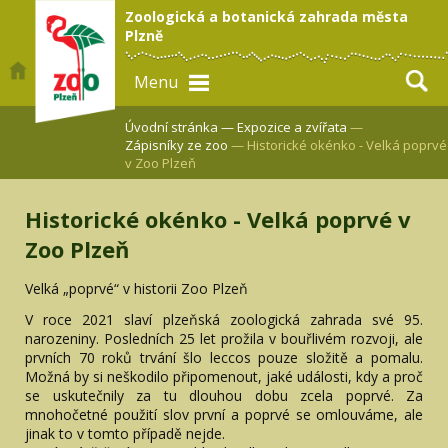
Zoologická a botanická zahrada města
Plzně
Menu
Úvodní stránka —
Expozice a zvířata
—
Zápisníky ze zoo
— Historické okénko - Velká poprvé
v Zoo Plzeň
Historické okénko - Velká poprvé v
Zoo Plzeň
Velká „poprvé“ v historii Zoo Plzeň
V roce 2021 slaví plzeňská zoologická zahrada své 95.
narozeniny. Posledních 25 let prožila v bouřlivém rozvoji, ale
prvních 70 roků trvání šlo leccos pouze složitě a pomalu.
Možná by si neškodilo připomenout, jaké události, kdy a proč
se uskutečnily za tu dlouhou dobu zcela poprvé. Za
mnohočetné použití slov první a poprvé se omlouváme, ale
jinak to v tomto případě nejde.