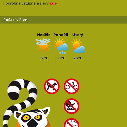
Podrobné vstupné a slevy
zde
.
Počasí v Plzni
Neděle
Pondělí
Úterý
32 °C
33 °C
28 °C