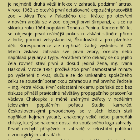
je nejméně druhá větší infekce v zahradě, podzimní antrax.
V roce 1962 se otevírá první detašované expoziční pracoviště
zoo – Akva Tera v Palackého ulici. Krátce po otevření
v novém areálu se v zoo objevují první šimpanzi, a sice na
sklonku roku 1964 populární Tonda a Pepina. Koncem 60. let
se objevuje první reálnější pokus o získání slůněte přímo
z Indie, pomocí velvyslanectví, Škodováků a pro plzeňské
děti. Korespondence ale nepřináší žádný výsledek. V 70.
letech získává zahrada své první zebry, oceloty nebo
například jaguáry a tygry. Počátkem této dekády se do jejího
čela rovněž staví první a dosud jediná žena, ing. Ivana
Hašková. V roce 1981 prožívá zoo první samostatné minuty
po vyčlenění z PKO, slučuje se do unikátního společného
celku se sousední botanickou zahradou a má prvního ředitele
– ing. Petra Vlčka. První celostátní reklamu plzeňské zoo bez
diskuze přináší pravidelné návštěvy propagačního pracovníka
Václava Chaloupka s méně známými zvířaty v nedělním
televizním populárním pořadu Studio kamarád.
Československými prvoodchovy se v těch letech stali
například kajman yacaré, anakondy velké nebo plameňák
chilský, který se nakonec dostal do současného loga zahrady.
Prvně nechybí příspěvek o zahradě v celostátní publikaci
o zoologických zahradách.