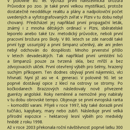
V polovině 80. let vychází první návštěvnická brožura
Průvodce po zoo. Je také první velkou mystifikací, protože
dostatečně neodděluje realitu a plány a nadpoloviční počet
uvedených a vyfotografovaných zvířat v Plzni v tu dobu nebyl
chovaný. Předcházel jej například první propagační leták,
známý i z mnoha dětských ordinací v Plzni, sběratelské
leporelo anebo také tzv. metodický průvodce, neboli první
pracovní brožura pro školy. V 80. letech se zde narodil také
první tygr ussurijský a první šimpanz učenlivý, ale ani jeden
nebyl odchován do dospělosti. Mnoho prvenství přišlo
v letech devadesátých. Tak například první umístění lvů
a šimpanzů pouze za tvrzená skla, bez mříží a bez
zdvojovacích uliček. První otevřený výběh pro šelmy, hrazený
suchým příkopem. Ten dodnes obývají první nájemníci, vlci
hřivnatí. Nyní již asi ve 4. generaci. V polovině 90. let se
poprvé dostávají opice z klecí na ostrovy se stromy. Po
kočkodanech Brazzových následovaly nově přivezené
guerézy angolské. Roky neměnné a nemožné jevy nabíraly
v tu dobu obrovské tempo. Objevuje se první evropská rarita
– komodští varani. Přijeli v roce 1997, kdy také dorazili první
tučňáci, kapybary, mary nebo zubři. Následuje první velká
přírodní expozice – hektarový lesní výběh pro medvědy
hnědé z roku 1998.
Až v roce 2003 překonala roční návštěvnost poprvé laťku 300