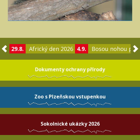
29.8.
Africký den 2026
4.9.
Bosou nohou po 
Dokumenty ochrany přírody
Zoo s Plzeňskou vstupenkou
Sokolnické ukázky 2026