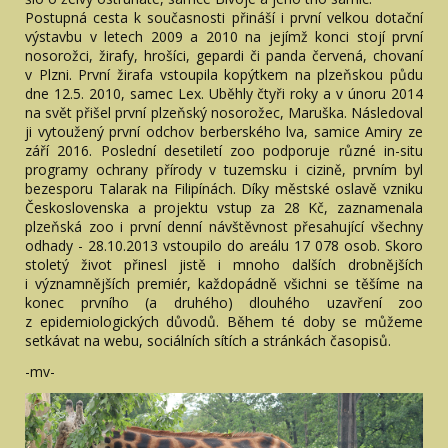
Postupná cesta k současnosti přináší i první velkou dotační
výstavbu v letech 2009 a 2010 na jejímž konci stojí první
nosorožci, žirafy, hrošíci, gepardi či panda červená, chovaní
v Plzni. První žirafa vstoupila kopýtkem na plzeňskou půdu
dne 12.5. 2010, samec Lex. Uběhly čtyři roky a v únoru 2014
na svět přišel první plzeňský nosorožec, Maruška. Následoval
ji vytoužený první odchov berberského lva, samice Amiry ze
září 2016. Poslední desetiletí zoo podporuje různé in-situ
programy ochrany přírody v tuzemsku i cizině, prvním byl
bezesporu Talarak na Filipínách. Díky městské oslavě vzniku
Československa a projektu vstup za 28 Kč, zaznamenala
plzeňská zoo i první denní návštěvnost přesahující všechny
odhady - 28.10.2013 vstoupilo do areálu 17 078 osob. Skoro
stoletý život přinesl jistě i mnoho dalších drobnějších
i významnějších premiér, každopádně všichni se těšíme na
konec prvního (a druhého) dlouhého uzavření zoo
z epidemiologických důvodů. Během té doby se můžeme
setkávat na webu, sociálních sítích a stránkách časopisů.
-mv-