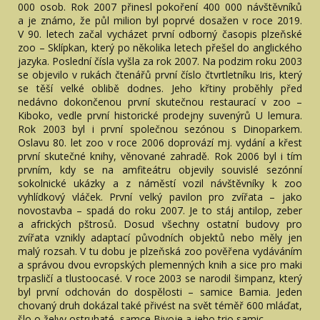
000 osob. Rok 2007 přinesl pokoření 400 000 návštěvníků
a je známo, že půl milion byl poprvé dosažen v roce 2019.
V 90. letech začal vycházet první odborný časopis plzeňské
zoo – Sklípkan, který po několika letech přešel do anglického
jazyka. Poslední čísla vyšla za rok 2007. Na podzim roku 2003
se objevilo v rukách čtenářů první číslo čtvrtletníku Iris, který
se těší velké oblibě dodnes. Jeho křtiny proběhly před
nedávno dokončenou první skutečnou restaurací v zoo –
Kiboko, vedle první historické prodejny suvenýrů U lemura.
Rok 2003 byl i první společnou sezónou s Dinoparkem.
Oslavu 80. let zoo v roce 2006 doprovází mj. vydání a křest
první skutečné knihy, věnované zahradě. Rok 2006 byl i tím
prvním, kdy se na amfiteátru objevily souvislé sezónní
sokolnické ukázky a z náměstí vozil návštěvníky k zoo
vyhlídkový vláček. První velký pavilon pro zvířata – jako
novostavba – spadá do roku 2007. Je to stáj antilop, zeber
a afrických pštrosů. Dosud všechny ostatní budovy pro
zvířata vznikly adaptací původních objektů nebo měly jen
malý rozsah. V tu dobu je plzeňská zoo pověřena vydáváním
a správou dvou evropských plemenných knih a sice pro maki
trpasličí a tlustoocasé. V roce 2003 se narodil šimpanz, který
byl první odchován do dospělosti – samice Bamia. Jeden
chovaný druh dokázal také přivést na svět téměř 600 mláďat,
šlo o želvy ostruhaté, samce Bivoje a jeho trio samic.