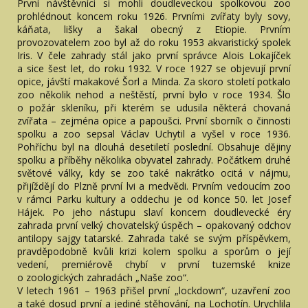
První návštěvníci si mohli doudleveckou spolkovou zoo
prohlédnout koncem roku 1926. Prvními zvířaty byly sovy,
káňata, lišky a šakal obecný z Etiopie. Prvním
provozovatelem zoo byl až do roku 1953 akvaristický spolek
Iris. V čele zahrady stál jako první správce Alois Lokajíček
a sice šest let, do roku 1932. V roce 1927 se objevují první
opice, jávští makakové Šorl a Minda. Za skoro století potkalo
zoo několik nehod a neštěstí, první bylo v roce 1934. Šlo
o požár skleníku, při kterém se udusila některá chovaná
zvířata – zejména opice a papoušci. První sborník o činnosti
spolku a zoo sepsal Václav Uchytil a vyšel v roce 1936.
Pohříchu byl na dlouhá desetiletí poslední. Obsahuje dějiny
spolku a příběhy několika obyvatel zahrady. Počátkem druhé
světové války, kdy se zoo také nakrátko ocitá v nájmu,
přijíždějí do Plzně první lvi a medvědi. Prvním vedoucím zoo
v rámci Parku kultury a oddechu je od konce 50. let Josef
Hájek. Po jeho nástupu slaví koncem doudlevecké éry
zahrada první velký chovatelský úspěch – opakovaný odchov
antilopy sajgy tatarské. Zahrada také se svým příspěvkem,
pravděpodobně kvůli krizi kolem spolku a sporům o její
vedení, premiérově chybí v první tuzemské knize
o zoologických zahradách „Naše zoo“.
V letech 1961 – 1963 přišel první „lockdown“, uzavření zoo
a také dosud první a jediné stěhování, na Lochotín. Urychlila