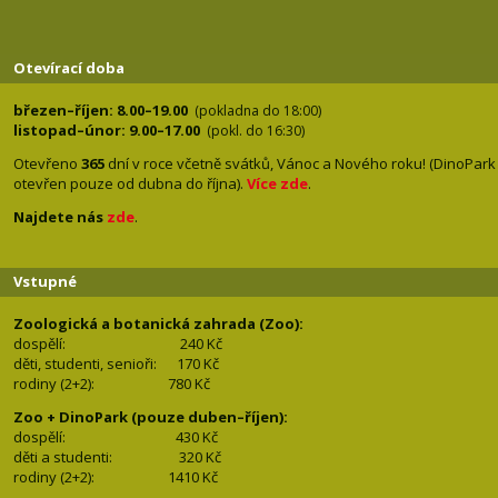
Otevírací doba
březen–říjen: 8.00–19.00
(pokladna do 18:00)
listopad–únor: 9.00–17.00
(pokl. do 16:30)
Otevřeno
365
dní v roce včetně svátků, Vánoc a Nového roku! (DinoPark
otevřen pouze od dubna do října).
Více zde
.
Najdete nás
zde
.
Vstupné
Zoologická a botanická zahrada (Zoo):
dospělí:
240 Kč
děti, studenti, senioři: 170
Kč
rodiny (2+2): 780
Kč
Zoo + DinoPark (pouze duben–říjen):
dospělí: 430
Kč
děti a studenti: 32
0 Kč
rodiny (2+2): 1410
Kč