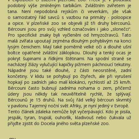
podobný výše zmíněným tarbíkům. Zvláštním zvířetem je
tana. Není nepodobná rejskům či veverkám, jde však
o samostatný řád savců s vazbou na primáty - poloopice
a opice. V plzeňské zoo se objevili již tři druhy bércounů.
Bércouni jsou pro svůj vzhled označováni i jako „slonečci“.
Pro specifické znaky byli vyčleněni od hmyzožravců. Tato
malá zvířata upoutají zejména dlouhým pohyblivým na konci
lysým čenichem. Mají také poměrně velké oči a dlouhé ušní
boltce opatřené zvláštní záklopkou. Dlouhý a tenký ocas je
pokryt šupinami a řídkými štětinami. Na spodní straně se
nacházejí žlázy vylučující kapičky pižmem páchnoucí tekutiny.
Nápadné jsou také dlouhé, z části neosrstěné, zadní
končetiny. V klidu se pohybují po čtyřech, ale při vyrušení
hopkají po zadních jako malí klokánci, rychlostí až 25 km/h.
Bércouni často bubnují zadníma nohama o zem, přičemž
údery jsou někdy tak neuvěřitelně rychlé, že splývají.
Bércounů je 15 druhů. Na svůj řád velký bércoun skvrnitý
v pavilonu Tajemný noční svět Afriky, je nyní jediný v Evropě.
Tento článek zdaleka nemůže být vyčerpávající. Kdo je pisila,
jespák, tyran, trupiál, ouhorlík, kladivouš nebo čukvala už
přijďte zjistit do Docela jiného světa plzeňské zoo.
-mv-