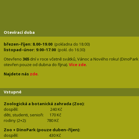
Otevírací doba
březen–říjen: 8.00–19.00
(pokladna do 18:00)
listopad–únor: 9.00–17.00
(pokl. do 16:30)
Otevřeno
365
dní v roce včetně svátků, Vánoc a Nového roku! (DinoPark
otevřen pouze od dubna do října).
Více zde
.
Najdete nás
zde
.
Vstupné
Zoologická a botanická zahrada (Zoo):
dospělí:
240 Kč
děti, studenti, senioři: 170
Kč
rodiny (2+2): 780
Kč
Zoo + DinoPark (pouze duben–říjen):
dospělí: 430
Kč