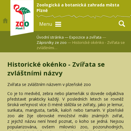
Zoologická a botanická zahrada města
Plzně
Menu
Úvodní stránka —
Expozice a zvířata
—
Zápisníky ze zoo
— Historické okénko - Zvířata se
zvláštními…
Historické okénko - Zvířata se
zvláštními názvy
Zvířata se zvláštním názvem v plzeňské zoo
Co je to medvěd, zebra nebo plameňák si dovede odjakživa
představit prakticky každý. V posledních letech se rovněž
široká veřejnost více či méně sblížila se zvířaty, jako je lemur,
surikata, mangusta, tarbík, kaloň nebo tamarín. V plzeňské
zoo ale žije obrovské množství málo známých zvířat,
z jejichž názvu není hned poznat, o koho se jedná. Nejsou
popularizována, ovšem milovníci zoo, pozoruhodných,