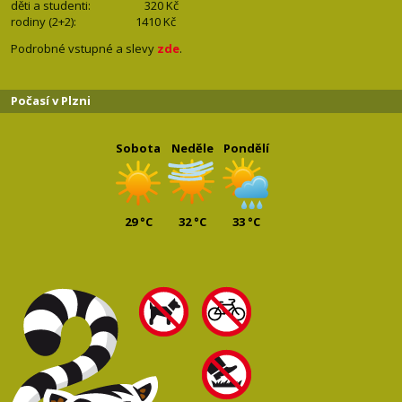
děti a studenti: 32
0 Kč
rodiny (2+2): 1410
Kč
Podrobné vstupné a slevy
zde
.
Počasí v Plzni
Sobota
Neděle
Pondělí
29 °C
32 °C
33 °C