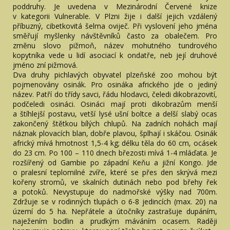
poddruhy. Je uvedena v Mezinárodní Červené knize
v kategorii Vulnerable. V Plzni žije i další jejich vzdálený
příbuzný, cibetkovitá šelma oviječ. Při vyslovení jeho jména
směřují myšlenky návštěvníků často za obalečem. Pro
změnu slovo pižmoň, název mohutného tundrového
kopytníka vede u lidí asociací k ondatře, neb její druhové
jméno zní pižmová.
Dva druhy pichlavých obyvatel plzeňské zoo mohou být
pojmenovány osinák. Pro osináka afrického jde o jediný
název. Patří do třídy savci, řádu hlodavci, čeledi dikobrazovití,
podčeledi osináci. Osináci mají proti dikobrazům menší
a štíhlejší postavu, vetší lysé ušní boltce a delší slabý ocas
zakončený štětkou bílých chlupů. Na zadních nohách mají
náznak plovacích blan, dobře plavou, šplhají i skáčou. Osinák
africký mívá hmotnost 1,5-4 kg; délku těla do 60 cm, ocásek
do 23 cm. Po 100 – 110 dnech březosti mívá 1-4 mláďata. Je
rozšířený od Gambie po západní Keňu a jižní Kongo. Jde
o pralesní teplomilné zvíře, které se přes den skrývá mezi
kořeny stromů, ve skalních dutinách nebo pod břehy řek
a potoků. Nevystupuje do nadmořské výšky nad 700m.
Zdržuje se v rodinných tlupách o 6-8 jedincích (max. 20) na
území do 5 ha. Nepřátele a útočníky zastrašuje dupáním,
naježením bodlin a prudkým máváním ocasem. Raději