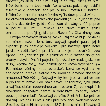
ohrožených druhů nad nimi jásají a přijíždějí cíleně za nimi.
Návštěvníci by z názvu mohli často váhat, pokud by neviděli
zvíře živé či obrázek, zda jde o rybu, rostlinu či bakterii.
Některá z nich si formou krátkého výčtu dnes představíme.
Po otevření madagaskarského pavilonu (2007) byly postupně
získány dva druhy galidií. Oba jsou chovány v ČR poprvé
a pouze v Plzni. Plzeňská zoo dříve získala galidii
tenkopruhou poději galidie proužkované . Oba druhy jsou
i v Evropě chovány minimálně. Velkou zajímavostí je, že dělají
společnost našim lemurům, obývají spodní patro jejich
expozic. Jejich název je oříškem i pro nástroje spisovného
jazyka v počítačovém prostředí a tak je pracovníkům zoo
opravují na „galérie“. Jde o šelmičky dříve řazené do čeledi
promykovitých. Dnešní pojetí chápe všechny madagaskarské
druhy, včetně fosy, jako jedinou čeleď (nově vyčleněnou) –
Eupleridae, „šelmy madagaskarské“, která se vyvinula ze
společného předka. Galidie proužkovaná obvykle dosahuje
hmotnosti 700-900 g. Obývají vlhký les, jsou aktivní ve dne
a jsou velmi hravé. Loví malé savce, bezobratlé, ryby, plazy
a vajíčka, občas nepohrdnou ani ovocem. Žijí ve skupinách
tvořených dospělým párem a odrostlými mláďaty. Mívají
pouze jediné mládě. Dospívají ve věku 2 let. V lidské péči se
dožívají více než 13 let. Galidii proužkovanou vědecky popsal
Geoffroy Saint-Hilaire v roce 1837. Jsou u ní rozlišovány 3