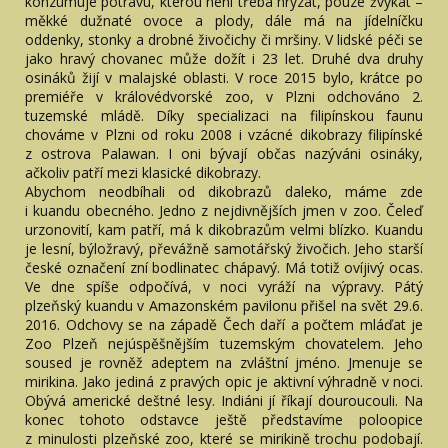
konzumuje potravu, kterou není třeba hryzat, pouze žvýkat –
měkké dužnaté ovoce a plody, dále má na jídelníčku
oddenky, stonky a drobné živočichy či mršiny. V lidské péči se
jako hravý chovanec může dožít i 23 let. Druhé dva druhy
osináků žijí v malajské oblasti. V roce 2015 bylo, krátce po
premiéře v královédvorské zoo, v Plzni odchováno 2.
tuzemské mládě. Díky specializaci na filipínskou faunu
chováme v Plzni od roku 2008 i vzácné dikobrazy filipínské
z ostrova Palawan. I oni bývají občas nazýváni osináky,
ačkoliv patří mezi klasické dikobrazy.
Abychom neodbíhali od dikobrazů daleko, máme zde
i kuandu obecného. Jedno z nejdivnějších jmen v zoo. Čeleď
urzonovití, kam patří, má k dikobrazům velmi blízko. Kuandu
je lesní, býložravý, převážně samotářský živočich. Jeho starší
české označení zní bodlinatec chápavý. Má totiž ovíjivý ocas.
Ve dne spíše odpočívá, v noci vyráží na výpravy. Pátý
plzeňský kuandu v Amazonském pavilonu přišel na svět 29.6.
2016. Odchovy se na západě Čech daří a počtem mláďat je
Zoo Plzeň nejúspěšnějším tuzemským chovatelem. Jeho
soused je rovněž adeptem na zvláštní jméno. Jmenuje se
mirikina. Jako jediná z pravých opic je aktivní výhradně v noci.
Obývá americké deštné lesy. Indiáni jí říkají douroucouli. Na
konec tohoto odstavce ještě představíme poloopice
z minulosti plzeňské zoo, které se mirikině trochu podobají.