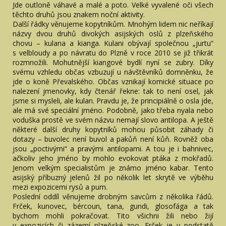
Jde outloně váhavé a malé a poto. Velké vyvalené oči všech
těchto druhů jsou znakem noční aktivity.
Další řádky věnujeme kopytníkům. Mnohým lidem nic neříkají
názvy dvou druhů divokých asijských oslů z plzeňského
chovu – kulana a kianga. Kulani obývají společnou „jurtu“
s velbloudy a po návratu do Plzně v roce 2010 se již třikrát
rozmnožili. Mohutnější kiangové bydlí nyní se zubry. Díky
svému vzhledu občas vzbuzují u návštěvníků domněnku, že
jde o koně Převalského. Občas vznikají komické situace po
nalezení jmenovky, kdy čtenář řekne: tak to není osel, jak
jsme si mysleli, ale kulan. Pravdu je, že principiálně o osla jde,
ale má své speciální jméno. Podobně, jako třeba nyala nebo
voduška prostě ve svém názvu nemají slovo antilopa. A ještě
některé další druhy kopytníků mohou působit záhady či
dotazy – buvolec není buvol a pakůň není kůň. Rovněž oba
jsou „poctivými“ a pravými antilopami. A tou je i bahnivec,
ačkoliv jeho jméno by mohlo evokovat ptáka z mokřadů.
Jenom velkým specialistům je známo jméno kabar. Tento
asijský příbuzný jelenů žil po několik let skrytě ve výběhu
mezi expozicemi rysů a pum.
Poslední oddíl věnujeme drobným savcům z několika řádů.
Frček, kunovec, bércoun, tana, gundi, glosofága a tak
bychom mohli pokračovat. Tito všichni žili nebo žijí
v expozicích či zázemí plzeňské zoo. Frček je v podstatě