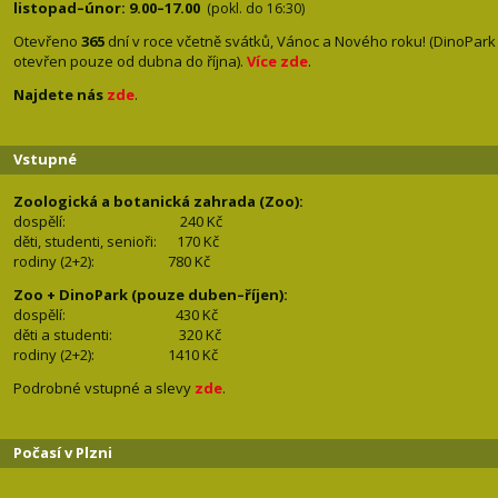
listopad–únor: 9.00–17.00
(pokl. do 16:30)
Otevřeno
365
dní v roce včetně svátků, Vánoc a Nového roku! (DinoPark
otevřen pouze od dubna do října).
Více zde
.
Najdete nás
zde
.
Vstupné
Zoologická a botanická zahrada (Zoo):
dospělí:
240 Kč
děti, studenti, senioři: 170
Kč
rodiny (2+2): 780
Kč
Zoo + DinoPark (pouze duben–říjen):
dospělí: 430
Kč
děti a studenti: 32
0 Kč
rodiny (2+2): 1410
Kč
Podrobné vstupné a slevy
zde
.
Počasí v Plzni