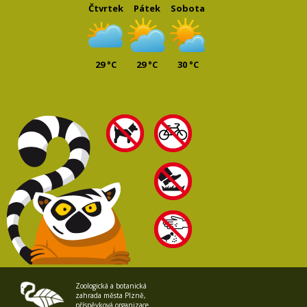
Čtvrtek
Pátek
Sobota
29 °C
29 °C
30 °C
Zoologická a botanická
zahrada města Plzně,
příspěvková organizace