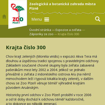
Zoologická a botanická zahrada města
Plzně
Menu
Úvodní stránka —
Expozice a zvířata
—
Zápisníky ze zoo
— Krajta číslo 300
Krajta číslo 300
Chov krajt zelených (Morelia viridis) v expozici Akva Tera má
dlouhou a úspěšnou tradici spojenou s pravidelnými odchovy.
Základem současné chovné skupiny byla zvířata zabavená
pašerákům mezi lety 2002 a 2004. Jelikož se jednalo
převážně o zvířata z indonéského ostrova Aru (na němž
mimochodem leží i typová lokalita krajty zelené), v dalším
chovu se Zoo Plzeň věnuje téměř výhradně krajtám
původem Aruánským.
Historicky první odchov v Zoo Plzeň proběhl v roce 2006
a od té doby dochází k odchovu téměř každoročně,
a to dokonce po několik generací.