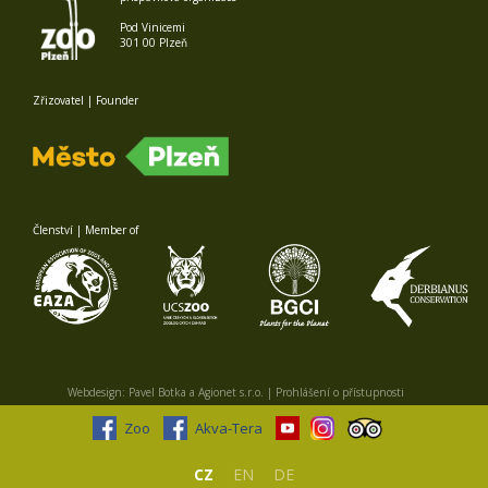
Pod Vinicemi
301 00 Plzeň
Zřizovatel | Founder
Členství | Member of
Webdesign:
Pavel Botka
a
Agionet s.r.o.
|
Prohlášení o přístupnosti
Zoo
Akva-Tera
CZ
EN
DE