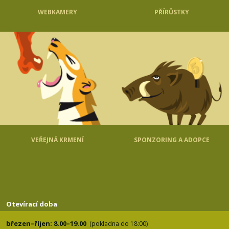
WEBKAMERY
PŘÍRŮSTKY
VEŘEJNÁ KRMENÍ
SPONZORING A ADOPCE
Otevírací doba
březen–říjen: 8.00–19.00
(pokladna do 18:00)