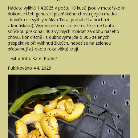
Háďata vylíhlá 1.4.2025 v počtu 10 kusů jsou v mateřské linii
dokonce třetí generací plzeňského chovu (jejich matka
i babička se vylíhly v Akva Tera, prababička pochází
z konfiskátu). Výjimečné na nich je i to, že jsme touto
snůškou překonali 300 vylíhlých mláďat za dobu našeho
chovu, konkrétně i s dubnovými jde o 305 zelených
(respektive při vylíhnutí žlutých, neboť se na zelenou
přebarvují až okolo roka věku) krajt.
Text a foto: Karel Kodejš
Publikováno 4.4. 2025