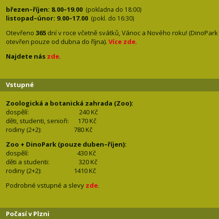
březen–říjen: 8.00–19.00
(pokladna do 18:00)
listopad–únor: 9.00–17.00
(pokl. do 16:30)
Otevřeno
365
dní v roce včetně svátků, Vánoc a Nového roku! (DinoPark
otevřen pouze od dubna do října).
Více zde
.
Najdete nás
zde
.
Vstupné
Zoologická a botanická zahrada (Zoo):
dospělí:
240 Kč
děti, studenti, senioři: 170
Kč
rodiny (2+2): 780
Kč
Zoo + DinoPark (pouze duben–říjen):
dospělí: 430
Kč
děti a studenti: 32
0 Kč
rodiny (2+2): 1410
Kč
Podrobné vstupné a slevy
zde
.
Počasí v Plzni