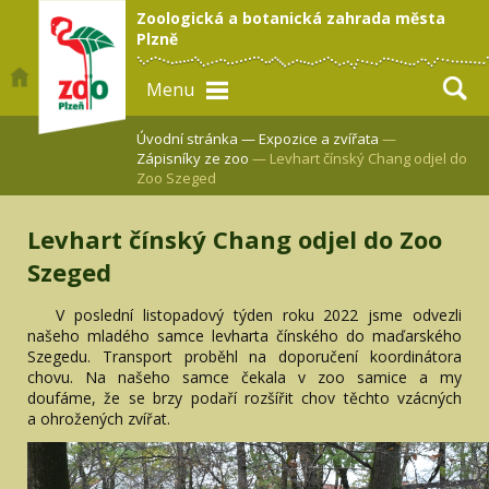
Zoologická a botanická zahrada města
Plzně
Menu
Úvodní stránka —
Expozice a zvířata
—
Zápisníky ze zoo
— Levhart čínský Chang odjel do
Zoo Szeged
Levhart čínský Chang odjel do Zoo
Szeged
V poslední listopadový týden roku 2022 jsme odvezli
našeho mladého samce levharta čínského do maďarského
Szegedu. Transport proběhl na doporučení koordinátora
chovu. Na našeho samce čekala v zoo samice a my
doufáme, že se brzy podaří rozšířit chov těchto vzácných
a ohrožených zvířat.