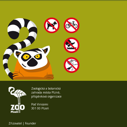
Zoologická a botanická
zahrada města Plzně,
příspěvková organizace
Pod Vinicemi
301 00 Plzeň
Zřizovatel | Founder