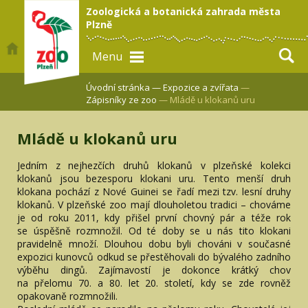
Zoologická a botanická zahrada města
Plzně
Menu
Úvodní stránka —
Expozice a zvířata
—
Zápisníky ze zoo
— Mládě u klokanů uru
Mládě u klokanů uru
Jedním z nejhezčích druhů klokanů v plzeňské kolekci
klokanů jsou bezesporu klokani uru. Tento menší druh
klokana pochází z Nové Guinei se řadí mezi tzv. lesní druhy
klokanů. V plzeňské zoo mají dlouholetou tradici – chováme
je od roku 2011, kdy přišel první chovný pár a téže rok
se úspěšně rozmnožil. Od té doby se u nás tito klokani
pravidelně množí. Dlouhou dobu byli chováni v současné
expozici kunovců odkud se přestěhovali do bývalého zadního
výběhu dingů. Zajímavostí je dokonce krátký chov
na přelomu 70. a 80. let 20. století, kdy se zde rovněž
opakovaně rozmnožili.