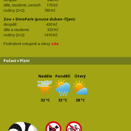
děti, studenti, senioři: 170
Kč
rodiny (2+2): 780
Kč
Zoo + DinoPark (pouze duben–říjen):
dospělí: 430
Kč
děti a studenti: 32
0 Kč
rodiny (2+2): 1410
Kč
Podrobné vstupné a slevy
zde
.
Počasí v Plzni
Neděle
Pondělí
Úterý
32 °C
33 °C
28 °C