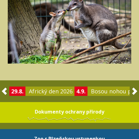
29.8.
Africký den 2026
4.9.
Bosou nohou po 
Dokumenty ochrany přírody
Zoo s Plzeňskou vstupenkou