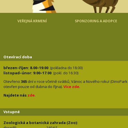
VEŘEJNÁ KRMENÍ
SPONZORING A ADOPCE
Otevírací doba
březen–říjen: 8.00–19.00
(pokladna do 18:00)
listopad–únor: 9.00–17.00
(pokl. do 16:30)
Otevřeno
365
dní v roce včetně svátků, Vánoc a Nového roku! (DinoPark
otevřen pouze od dubna do října).
Více zde
.
Najdete nás
zde
.
Vstupné
Zoologická a botanická zahrada (Zoo):
dospělí:
240 Kč