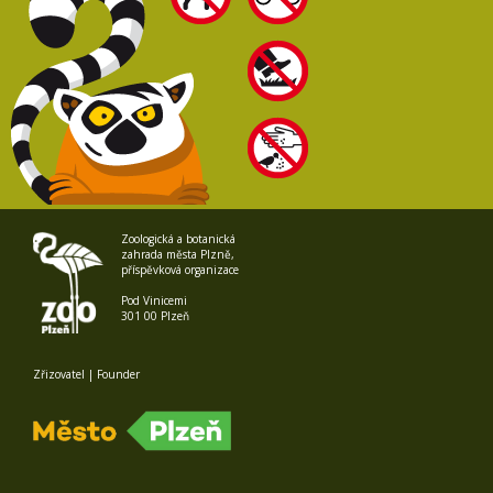
Zoologická a botanická
zahrada města Plzně,
příspěvková organizace
Pod Vinicemi
301 00 Plzeň
Zřizovatel | Founder