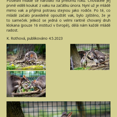
Poslední mládě se narodilo na přelomu roku. Chovatelé jej
prvně viděli koukat z vaku na začátku února. Nyní už je mládě
mimo vak a přijímá potravu stejnou jako rodiče. Po té, co
mládě začalo pravidelně opouštět vak, bylo zjištěno, že je
to sameček. Jelikož se jedná o velmi raritně chovaný druh
klokana (pouze 16 institucí v Evropě), dělá nám každé mládě
radost.
K. Rothová, publikováno 4.5.2023