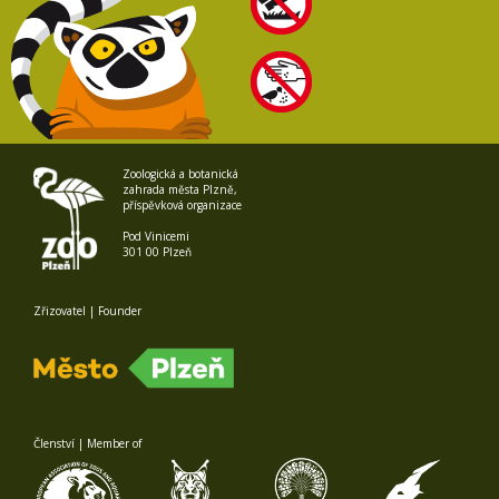
Zoologická a botanická
zahrada města Plzně,
příspěvková organizace
Pod Vinicemi
301 00 Plzeň
Zřizovatel | Founder
Členství | Member of