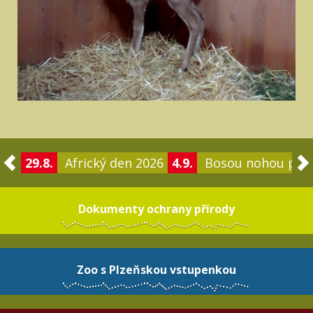
29.8.
Africký den 2026
4.9.
Bosou nohou po 
Dokumenty ochrany přírody
Zoo s Plzeňskou vstupenkou