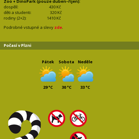
Zoo + DinoPark (pouze duben–říjen):
dospělí: 430
Kč
děti a studenti: 32
0 Kč
rodiny (2+2): 1410
Kč
Podrobné vstupné a slevy
zde
.
Počasí v Plzni
Pátek
Sobota
Neděle
29 °C
30 °C
33 °C