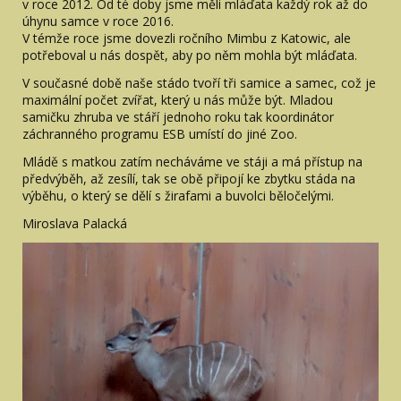
v roce 2012. Od té doby jsme měli mláďata každý rok až do
úhynu samce v roce 2016.
V témže roce jsme dovezli ročního Mimbu z Katowic, ale
potřeboval u nás dospět, aby po něm mohla být mláďata.
V současné době naše stádo tvoří tři samice a samec, což je
maximální počet zvířat, který u nás může být. Mladou
samičku zhruba ve stáří jednoho roku tak koordinátor
záchranného programu ESB umístí do jiné Zoo.
Mládě s matkou zatím necháváme ve stáji a má přístup na
předvýběh, až zesílí, tak se obě připojí ke zbytku stáda na
výběhu, o který se dělí s žirafami a buvolci běločelými.
Miroslava Palacká