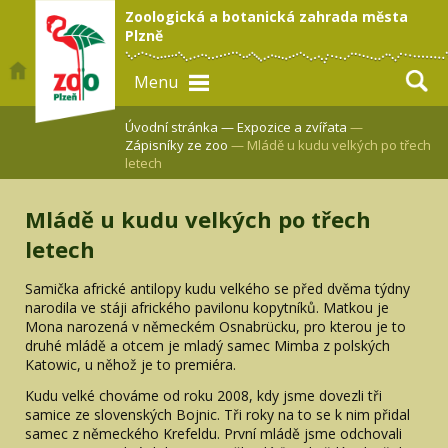
Zoologická a botanická zahrada města
Plzně
Menu
Úvodní stránka —
Expozice a zvířata
—
Zápisníky ze zoo
— Mládě u kudu velkých po třech
letech
Mládě u kudu velkých po třech
letech
Samička africké antilopy kudu velkého se před dvěma týdny
narodila ve stáji afrického pavilonu kopytníků. Matkou je
Mona narozená v německém Osnabrücku, pro kterou je to
druhé mládě a otcem je mladý samec Mimba z polských
Katowic, u něhož je to premiéra.
Kudu velké chováme od roku 2008, kdy jsme dovezli tři
samice ze slovenských Bojnic. Tři roky na to se k nim přidal
samec z německého Krefeldu. První mládě jsme odchovali