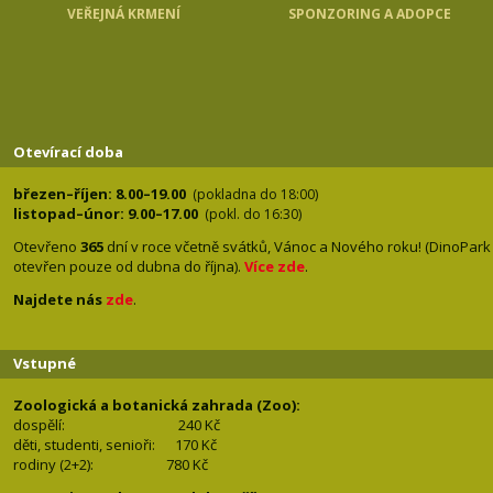
VEŘEJNÁ KRMENÍ
SPONZORING A ADOPCE
Otevírací doba
březen–říjen: 8.00–19.00
(pokladna do 18:00)
listopad–únor: 9.00–17.00
(pokl. do 16:30)
Otevřeno
365
dní v roce včetně svátků, Vánoc a Nového roku! (DinoPark
otevřen pouze od dubna do října).
Více zde
.
Najdete nás
zde
.
Vstupné
Zoologická a botanická zahrada (Zoo):
dospělí:
240 Kč
děti, studenti, senioři: 170
Kč
rodiny (2+2): 780
Kč