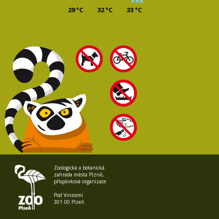
29 °C
32 °C
33 °C
Zoologická a botanická
zahrada města Plzně,
příspěvková organizace
Pod Vinicemi
301 00 Plzeň