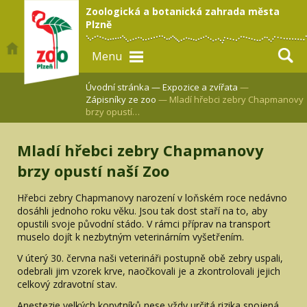
Zoologická a botanická zahrada města
Plzně
Menu
Úvodní stránka —
Expozice a zvířata
—
Zápisníky ze zoo
— Mladí hřebci zebry Chapmanovy
brzy opustí…
Mladí hřebci zebry Chapmanovy
brzy opustí naší Zoo
Hřebci zebry Chapmanovy narození v loňském roce nedávno
dosáhli jednoho roku věku. Jsou tak dost staří na to, aby
opustili svoje původní stádo. V rámci příprav na transport
muselo dojít k nezbytným veterinárním vyšetřením.
V úterý 30. června naši veterináři postupně obě zebry uspali,
odebrali jim vzorek krve, naočkovali je a zkontrolovali jejich
celkový zdravotní stav.
Anestezie velkých kopytníků nese vždy určitá rizika spojená