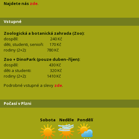
Najdete nás
zde
.
Vstupné
Zoologická a botanická zahrada (Zoo):
dospělí:
240 Kč
děti, studenti, senioři: 170
Kč
rodiny (2+2): 780
Kč
Zoo + DinoPark (pouze duben–říjen):
dospělí: 430
Kč
děti a studenti: 32
0 Kč
rodiny (2+2): 1410
Kč
Podrobné vstupné a slevy
zde
.
Počasí v Plzni
Sobota
Neděle
Pondělí