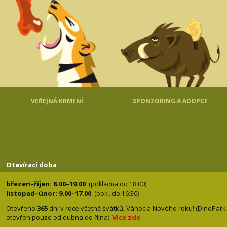
VEŘEJNÁ KRMENÍ
SPONZORING A ADOPCE
Otevírací doba
březen–říjen: 8.00–19.00
(pokladna do 18:00)
listopad–únor: 9.00–17.00
(pokl. do 16:30)
Otevřeno
365
dní v roce včetně svátků, Vánoc a Nového roku! (DinoPark
otevřen pouze od dubna do října).
Více zde
.