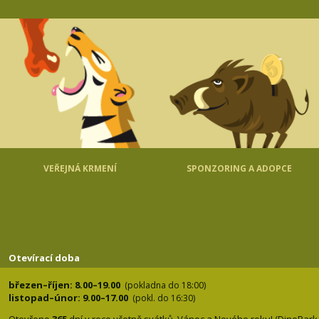
VEŘEJNÁ KRMENÍ
SPONZORING A ADOPCE
Otevírací doba
březen–říjen: 8.00–19.00
(pokladna do 18:00)
listopad–únor: 9.00–17.00
(pokl. do 16:30)