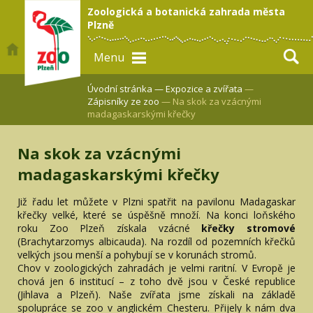
Zoologická a botanická zahrada města
Plzně
Menu
Úvodní stránka —
Expozice a zvířata
—
Zápisníky ze zoo
— Na skok za vzácnými
madagaskarskými křečky
Na skok za vzácnými
madagaskarskými křečky
Již řadu let můžete v Plzni spatřit na pavilonu Madagaskar
křečky velké, které se úspěšně množí. Na konci loňského
roku Zoo Plzeň získala vzácné
křečky stromové
(Brachytarzomys albicauda). Na rozdíl od pozemních křečků
velkých jsou menší a pohybují se v korunách stromů.
Chov v zoologických zahradách je velmi raritní. V Evropě je
chová jen 6 institucí – z toho dvě jsou v České republice
(Jihlava a Plzeň). Naše zvířata jsme získali na základě
spolupráce se zoo v anglickém Chesteru. Přijely k nám dva