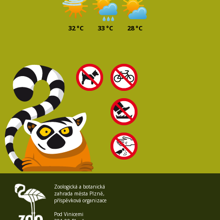
32 °C
33 °C
28 °C
Zoologická a botanická
zahrada města Plzně,
příspěvková organizace
Pod Vinicemi