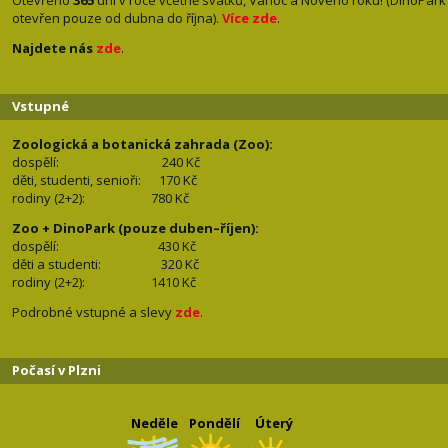
Otevřeno
365
dní v roce včetně svátků, Vánoc a Nového roku! (DinoPark
otevřen pouze od dubna do října).
Více zde
.
Najdete nás
zde
.
Vstupné
Zoologická a botanická zahrada (Zoo):
dospělí:
240 Kč
děti, studenti, senioři: 170
Kč
rodiny (2+2): 780
Kč
Zoo + DinoPark (pouze duben–říjen):
dospělí: 430
Kč
děti a studenti: 32
0 Kč
rodiny (2+2): 1410
Kč
Podrobné vstupné a slevy
zde
.
Počasí v Plzni
Neděle
Pondělí
Úterý