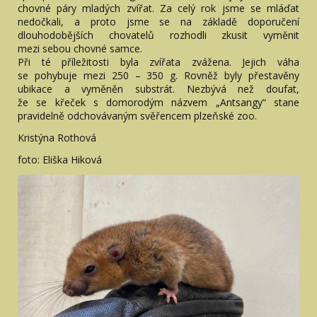
chovné páry mladých zvířat. Za celý rok jsme se mláďat
nedočkali, a proto jsme se na základě doporučení
dlouhodobějších chovatelů rozhodli zkusit vyměnit
mezi sebou chovné samce.
Při té příležitosti byla zvířata zvážena. Jejich váha
se pohybuje mezi 250 – 350 g. Rovněž byly přestavěny
ubikace a vyměněn substrát. Nezbývá než doufat,
že se křeček s domorodým názvem „Antsangy“ stane
pravidelně odchovávaným svěřencem plzeňské zoo.
Kristýna Rothová
foto: Eliška Hiková