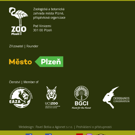
Zoologická a botanická
zahrada města Plzně,
příspěvková organizace
Pod Vinicemi
301 00 Plzeň
Zřizovatel | Founder
Členství | Member of
Webdesign:
Pavel Botka
a
Agionet s.r.o.
|
Prohlášení o přístupnosti