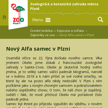
Zoologická a botanická zahrada města
Plzně
Menu
Úvodní stránka —
Expozice a zvířata
—
Zápisníky ze zoo
— Nový Alfa samec v Plzni
Nový Alfa samec v Plzni
Osamělá vlčice se 22. října dočkala nového samce. Vlka
jménem Obelix jsme získali z francouzské zoologické
zahrady v Sainte-Croix. Obelix je skutečně hodný svého
jména, je to veliký samec vážící padesát kilogramů, narodil
se v květnu 2018 a k nám přišel ze své rodné smečky, ve
které by ale na pozici alfa nikdy nedosáhl. V Plzni s ním
počítáme jako s novým chovným samcem a pokračovatelem
našeho úspěšného chovu. O tom, že náš chov je úspěšný,
svědčí i fakt, že nově příchozí Obelix má pořadové číslo
padesát jedna.
Samec byl ihned po příjezdu vypuštěn do výběhu, v novém