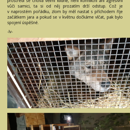
prostředí se chová velmi klidně, není konfliktní ani agresivní
vůči samici, ta si od něj prozatím drží odstup. Což je
v naprostém pořádku, zlom by měl nastat s příchodem říje
začátkem jara a pokud se v květnu dočkáme vlčat, pak bylo
spojení úspěšné.
-lv-