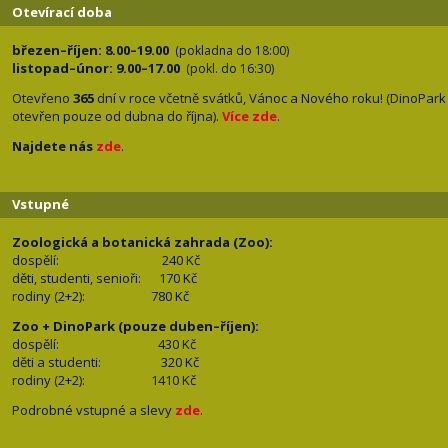
Otevírací doba
březen–říjen: 8.00–19.00
(pokladna do 18:00)
listopad–únor: 9.00–17.00
(pokl. do 16:30)
Otevřeno
365
dní v roce včetně svátků, Vánoc a Nového roku! (DinoPark
otevřen pouze od dubna do října).
Více zde
.
Najdete nás
zde
.
Vstupné
Zoologická a botanická zahrada (Zoo):
dospělí:
240 Kč
děti, studenti, senioři: 170
Kč
rodiny (2+2): 780
Kč
Zoo + DinoPark (pouze duben–říjen):
dospělí: 430
Kč
děti a studenti: 32
0 Kč
rodiny (2+2): 1410
Kč
Podrobné vstupné a slevy
zde
.