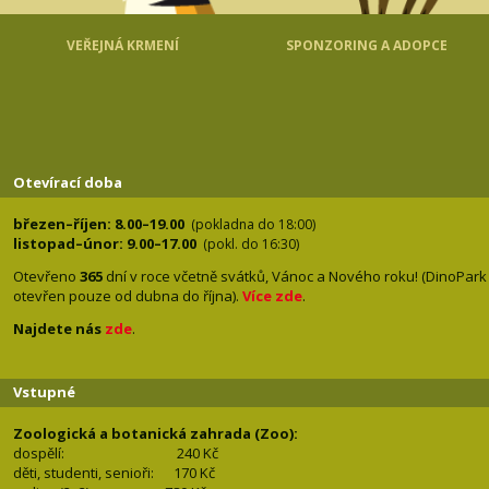
VEŘEJNÁ KRMENÍ
SPONZORING A ADOPCE
Otevírací doba
březen–říjen: 8.00–19.00
(pokladna do 18:00)
listopad–únor: 9.00–17.00
(pokl. do 16:30)
Otevřeno
365
dní v roce včetně svátků, Vánoc a Nového roku! (DinoPark
otevřen pouze od dubna do října).
Více zde
.
Najdete nás
zde
.
Vstupné
Zoologická a botanická zahrada (Zoo):
dospělí:
240 Kč
děti, studenti, senioři: 170
Kč