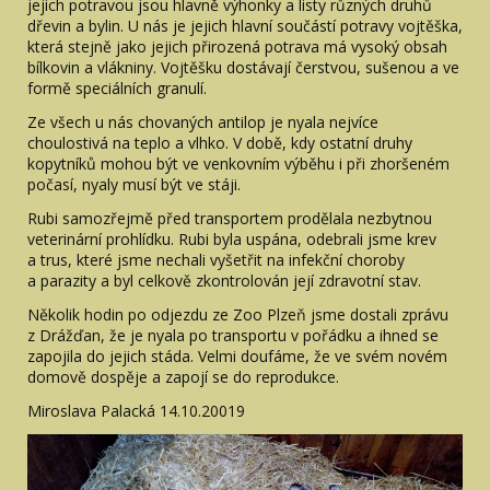
jejich potravou jsou hlavně výhonky a listy různých druhů
dřevin a bylin. U nás je jejich hlavní součástí potravy vojtěška,
která stejně jako jejich přirozená potrava má vysoký obsah
bílkovin a vlákniny. Vojtěšku dostávají čerstvou, sušenou a ve
formě speciálních granulí.
Ze všech u nás chovaných antilop je nyala nejvíce
choulostivá na teplo a vlhko. V době, kdy ostatní druhy
kopytníků mohou být ve venkovním výběhu i při zhoršeném
počasí, nyaly musí být ve stáji.
Rubi samozřejmě před transportem prodělala nezbytnou
veterinární prohlídku. Rubi byla uspána, odebrali jsme krev
a trus, které jsme nechali vyšetřit na infekční choroby
a parazity a byl celkově zkontrolován její zdravotní stav.
Několik hodin po odjezdu ze Zoo Plzeň jsme dostali zprávu
z Drážďan, že je nyala po transportu v pořádku a ihned se
zapojila do jejich stáda. Velmi doufáme, že ve svém novém
domově dospěje a zapojí se do reprodukce.
Miroslava Palacká 14.10.20019