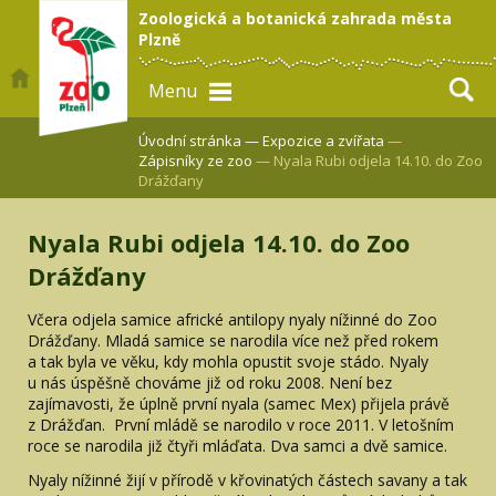
Zoologická a botanická zahrada města
Plzně
Menu
Úvodní stránka —
Expozice a zvířata
—
Zápisníky ze zoo
— Nyala Rubi odjela 14.10. do Zoo
Drážďany
Nyala Rubi odjela 14.10. do Zoo
Drážďany
Včera odjela samice africké antilopy nyaly nížinné do Zoo
Drážďany. Mladá samice se narodila více než před rokem
a tak byla ve věku, kdy mohla opustit svoje stádo. Nyaly
u nás úspěšně chováme již od roku 2008. Není bez
zajímavosti, že úplně první nyala (samec Mex) přijela právě
z Drážďan. První mládě se narodilo v roce 2011. V letošním
roce se narodila již čtyři mláďata. Dva samci a dvě samice.
Nyaly nížinné žijí v přírodě v křovinatých částech savany a tak