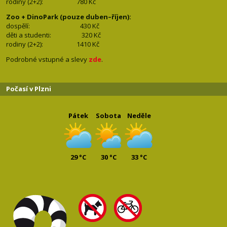
rodiny (2+2): 780
Kč
Zoo + DinoPark (pouze duben–říjen):
dospělí: 430
Kč
děti a studenti: 32
0 Kč
rodiny (2+2): 1410
Kč
Podrobné vstupné a slevy
zde
.
Počasí v Plzni
Pátek
Sobota
Neděle
29 °C
30 °C
33 °C