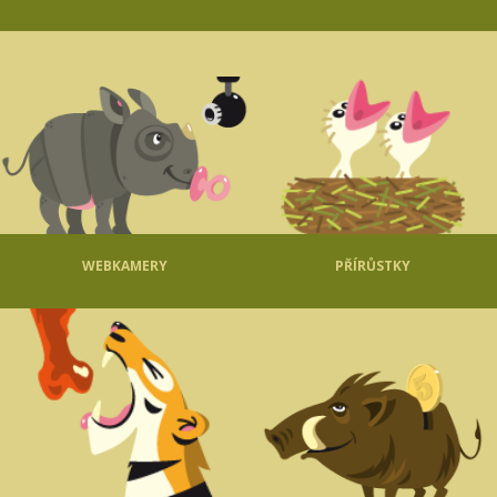
WEBKAMERY
PŘÍRŮSTKY