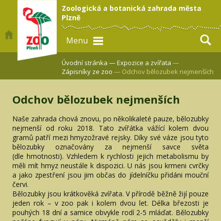
Zoologická a botanická zahrada města
Plzně
Menu
Úvodní stránka —
Expozice a zvířata
—
Zápisníky ze zoo
— Odchov bělozubek nejmenších
Odchov bělozubek nejmenších
Naše zahrada chová znovu, po několikaleté pauze, bělozubky
nejmenší od roku 2018. Tato zvířátka vážící kolem dvou
gramů patří mezi hmyzožravé rejsky. Díky své váze jsou tyto
bělozubky označovány za nejmenší savce světa
(dle hmotnosti). Vzhledem k rychlosti jejich metabolismu by
měli mít hmyz neustále k dispozici. U nás jsou krmeni cvrčky
a jako zpestření jsou jim občas do jídelníčku přidáni mouční
červi.
Bělozubky jsou krátkověká zvířata. V přírodě běžně žijí pouze
jeden rok – v zoo pak i kolem dvou let. Délka březosti je
pouhých 18 dní a samice obvykle rodí 2-5 mláďat. Bělozubky