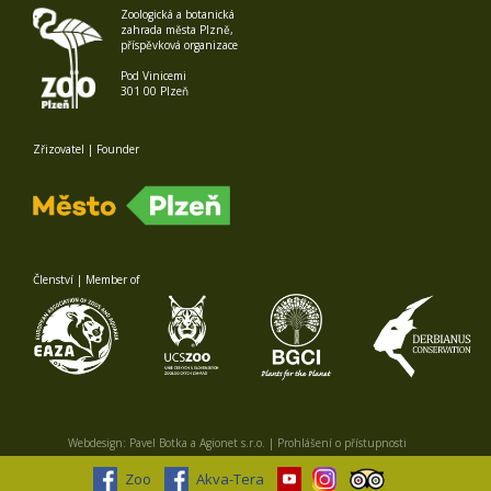
Zoologická a botanická
zahrada města Plzně,
příspěvková organizace
Pod Vinicemi
301 00 Plzeň
Zřizovatel | Founder
Členství | Member of
Webdesign:
Pavel Botka
a
Agionet s.r.o.
|
Prohlášení o přístupnosti
Zoo
Akva-Tera