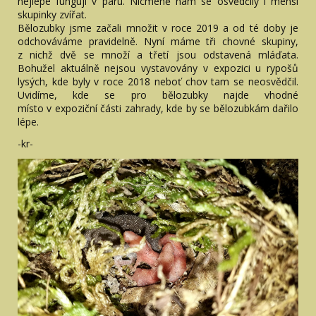
nejlépe fungují v páru. Nicméně nám se osvědčily i menší
skupinky zvířat.
Bělozubky jsme začali množit v roce 2019 a od té doby je
odchováváme pravidelně. Nyní máme tři chovné skupiny,
z nichž dvě se množí a třetí jsou odstavená mláďata.
Bohužel aktuálně nejsou vystavovány v expozici u rypošů
lysých, kde byly v roce 2018 neboť chov tam se neosvědčil.
Uvidíme, kde se pro bělozubky najde vhodné
místo v expoziční části zahrady, kde by se bělozubkám dařilo
lépe.
-kr-