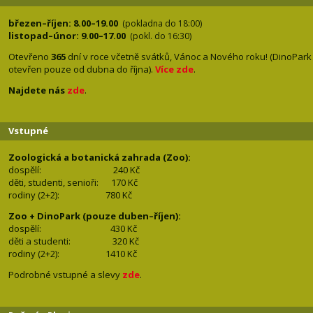
březen–říjen: 8.00–19.00
(pokladna do 18:00)
listopad–únor: 9.00–17.00
(pokl. do 16:30)
Otevřeno
365
dní v roce včetně svátků, Vánoc a Nového roku! (DinoPark
otevřen pouze od dubna do října).
Více zde
.
Najdete nás
zde
.
Vstupné
Zoologická a botanická zahrada (Zoo):
dospělí:
240 Kč
děti, studenti, senioři: 170
Kč
rodiny (2+2): 780
Kč
Zoo + DinoPark (pouze duben–říjen):
dospělí: 430
Kč
děti a studenti: 32
0 Kč
rodiny (2+2): 1410
Kč
Podrobné vstupné a slevy
zde
.