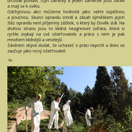
určovali pohlaví, čtyři samičky a jeden sameček jsou zdraví
a mají se k světu.
Odchytovou akci můžeme hodnotit jako velmi úspěšnou
a poučnou. Skunci opravdu smrdí a zásah výměškem jejich
žláz opravdu není příjemný zážitek, o který by člověk stál. Na
druhou stranu jsou to klidná neagresivní zvířata, která si
rychle zvykají na své ošetřovatele a práce s nimi je pak
mnohem klidnější a veselejší.
Závěrem zbývá dodat, že uchazeč o práci neprchl a dnes se
zaučuje jako nový ošetřovatel.
-lv-