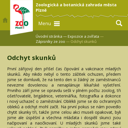
Zoologická a botanická zahrada města
Plzně
Menu
Úvodní stránka —
Expozice a zvířata
—
Zápisníky ze zoo
— Odchyt skunků
Odchyt skunků
První zářijový den přišel čas čipování a vakcinace mladých
skunků. Aby nikdo nebyl o tento zážitek ochuzen, předem
jsme se domluvili, že na tento den si žádný ze zaměstnanců
nevezme dovolenou a nenaplánuje lékařské vyšetření.
Prvního září jsme se opravdu sešli v plném počtu: zoolog, tři
ošetřovatelé, brigádnice, veterinářka, fotografka a dokonce
i nový uchazeč o zaměstnání. Oblékli jsme se do ochranných
obleků a odchyt mohl začít. Na první pokus se nám povedlo
chytit skunky tři, takže jsme celou akci museli opakovat, byli
jsme ale úspěšní a všechna mláďata i dospělí skunci jsou
načipovaní a naočkovaní. U mladých skunků jsme také