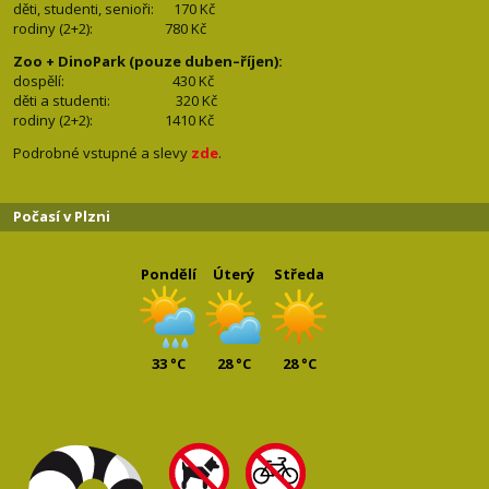
děti, studenti, senioři: 170
Kč
rodiny (2+2): 780
Kč
Zoo + DinoPark (pouze duben–říjen):
dospělí: 430
Kč
děti a studenti: 32
0 Kč
rodiny (2+2): 1410
Kč
Podrobné vstupné a slevy
zde
.
Počasí v Plzni
Pondělí
Úterý
Středa
33 °C
28 °C
28 °C