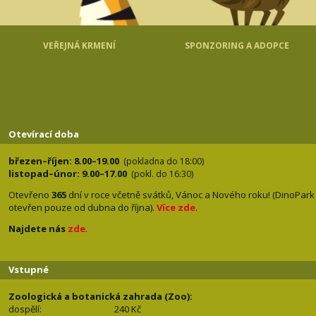
VEŘEJNÁ KRMENÍ
SPONZORING A ADOPCE
Otevírací doba
březen–říjen: 8.00–19.00
(pokladna do 18:00)
listopad–únor: 9.00–17.00
(pokl. do 16:30)
Otevřeno
365
dní v roce včetně svátků, Vánoc a Nového roku! (DinoPark
otevřen pouze od dubna do října).
Více zde
.
Najdete nás
zde
.
Vstupné
Zoologická a botanická zahrada (Zoo):
dospělí:
240 Kč