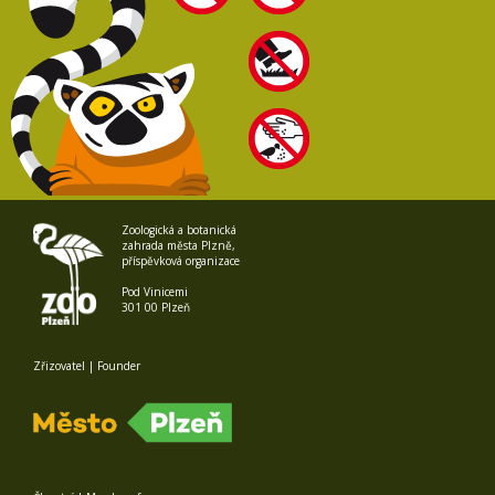
Zoologická a botanická
zahrada města Plzně,
příspěvková organizace
Pod Vinicemi
301 00 Plzeň
Zřizovatel | Founder