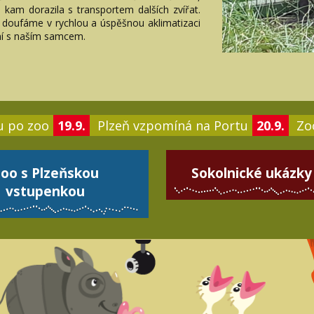
 kam dorazila s transportem dalších zvířat.
y doufáme v rychlou a úspěšnou aklimatizaci
ní s naším samcem.
u po zoo
19.9.
Plzeň vzpomíná na Portu
20.9.
Zoo
oo s Plzeňskou
Sokolnické ukázky
vstupenkou