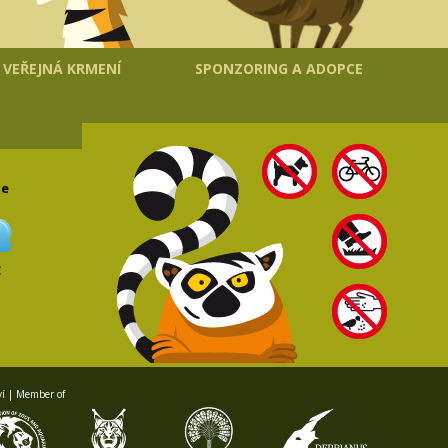
VEŘEJNÁ KRMENÍ
SPONZORING A ADOPCE
le
C
ví | Member of