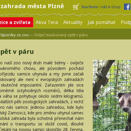
 zahrada města Plzně
Navštivte i náš e-shop
ice a zvířata
Akva Tera
Aktuality
Jak pomáhat
Pod
Zápisníky ze zoo
— Ovíječ maskovaný opět v páru
pět v páru
o naší zoo nový druh malé šelmy - ovíječe
soukromého chovu, ale původem pochází
 příjezdu samice uhynula a my jsme začali
skovaný ale není v evropských zahradách
e skutečně impozantní. Zařazením jde sice
oměrně úctyhodných rozměrů, délka těla
a váha se pohybuje okolo sedmi kilogramů.
dalších pěti zoologických zahradách, z nichž
pro nás samce. Jedinou zahradou, kde bylo
polský Zamoscz, kde pro změnu uhynul samec
Polská zahrada byla ochotná přenechat nám
nání o transportu se vložil covid, dlouhé
Čekání na novou samici skončilo 28. června,