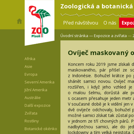
Zoologická a botanická
Před návštěvou
O nás
Expoz
Úvodní stránka —
Expozice a zvířata
—
Ovíječ maskovaný o
Afrika
Koncem roku 2019 jsme získali d
Asie
maskovaného, pár přišel ze 
Evropa
z Indonésie. Bohužel krátce po
shánět samici novou. Ovíječ ma
Severní Amerika
rozšířen, i když jeho vzhled j
Jižní Amerika
o malou šelmu, dorůstá ale p
Austrálie
s ocasem přesahuje jeden metr 
V současné době je k vidění jen v 
Další expozice
dvě ovíječe odchovaly, bohužel 
Zvířata
možné samici získat tak zůstal 
v jednom ze tří chovných párů. 
Rostliny
nadbytečnou samici, ale do jed
Botanické okénko
lockdowny a tím velká nejistota. 