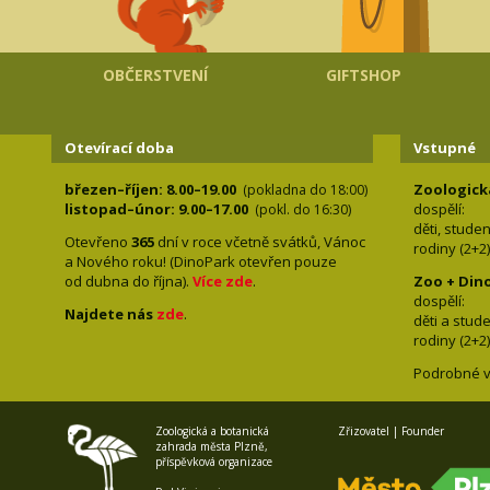
OBČERSTVENÍ
GIFTSHOP
Otevírací doba
Vstupné
březen–říjen: 8.00–19.00
Zoologick
(pokladna do 18:00)
listopad–únor: 9.00–17.00
dospělí:
(pokl. do 16:30)
děti, stude
Otevřeno
365
dní v roce včetně svátků, Vánoc
rodiny 
a Nového roku! (DinoPark otevřen pouze
od dubna do října).
Více zde
.
Zoo + Din
dospě
Najdete nás
zde
.
děti a s
rodiny 
Podrobné v
Zoologická a botanická
Zřizovatel | Founder
zahrada města Plzně,
příspěvková organizace