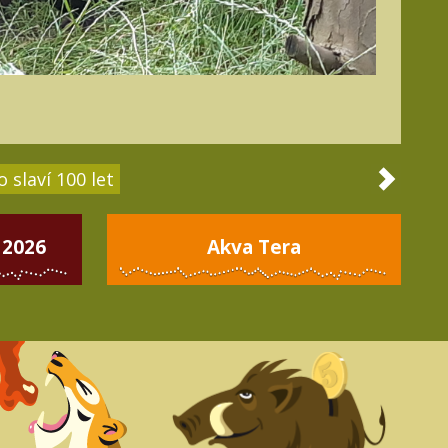
 slaví 100 let
 2026
Akva Tera