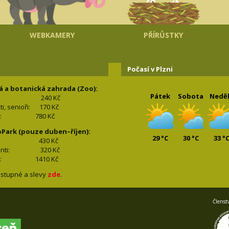
WEBKAMERY
PŘÍRŮSTKY
Počasí v Plzni
á a botanická zahrada (Zoo):
Pátek
Sobota
Nedě
240 Kč
nti, senioři: 170
Kč
(2+2): 780
Kč
oPark (pouze duben–říjen):
29 °C
30 °C
33 °
lí: 430
Kč
tudenti: 32
0 Kč
(2+2): 1410
Kč
stupné a slevy
zde
.
Členst