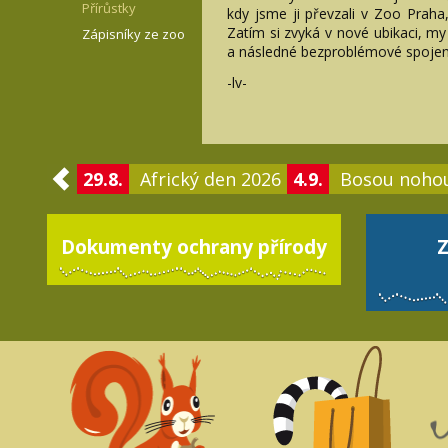
Přírůstky
kdy jsme ji převzali v Zoo Praha,
Zatím si zvyká v nové ubikaci, m
Zápisníky ze zoo
a následné bezproblémové spoje
-lv-
29.8.
Africký den 2026
4.9.
Bosou noho
Dokumenty ochrany přírody
Z