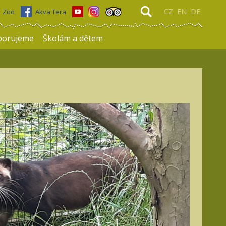
CZ
EN
DE
Zoo
Akva Tera
porujeme
Školám a dětem